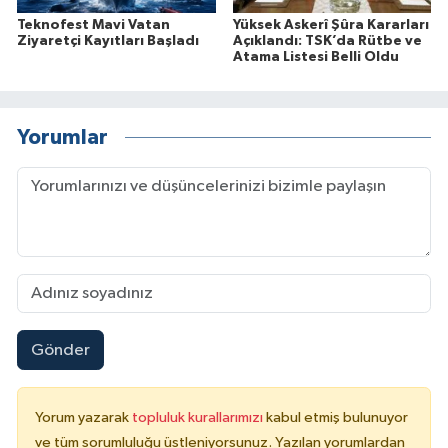
Teknofest Mavi Vatan
Yüksek Askerî Şûra Kararları
Ziyaretçi Kayıtları Başladı
Açıklandı: TSK’da Rütbe ve
Atama Listesi Belli Oldu
Yorumlar
Gönder
Yorum yazarak
topluluk kurallarımızı
kabul etmiş bulunuyor
ve tüm sorumluluğu üstleniyorsunuz. Yazılan yorumlardan