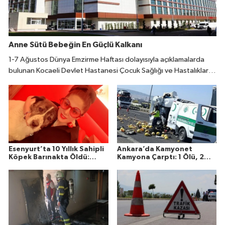
Anne Sütü Bebeğin En Güçlü Kalkanı
1-7 Ağustos Dünya Emzirme Haftası dolayısıyla açıklamalarda
bulunan Kocaeli Devlet Hastanesi Çocuk Sağlığı ve Hastalıkları
Uzmanı Fatıma Reyhan Demir, doğumdan sonraki ilk bir saat
içinde emzirmeye başlanmasının büyük önem taşıdığını belirtti.
Esenyurt’ta 10 Yıllık Sahipli
Ankara’da Kamyonet
Köpek Barınakta Öldü:
Kamyona Çarptı: 1 Ölü, 2
Aileden Otopsi ve
Yaralı
Soruşturma Talebi