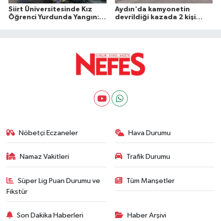
Siirt Üniversitesinde Kız
Aydın'da kamyonetin
Öğrenci Yurdunda Yangın: 1
devrildiği kazada 2 kişi
Yaralı
öldü
Nöbetçi Eczaneler
Hava Durumu
Namaz Vakitleri
Trafik Durumu
Süper Lig Puan Durumu ve
Tüm Manşetler
Fikstür
Son Dakika Haberleri
Haber Arşivi