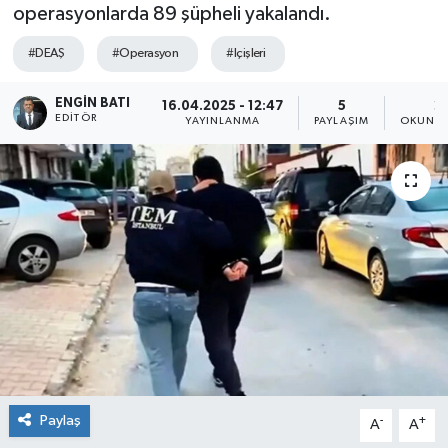
operasyonlarda 89 şüpheli yakalandı.
#DEAŞ
#Operasyon
#Içişleri
ENGIN BATI
16.04.2025 - 12:47
5
2
EDITÖR
YAYINLANMA
PAYLAŞIM
OKUNMA
Paylaş
-
+
A
A