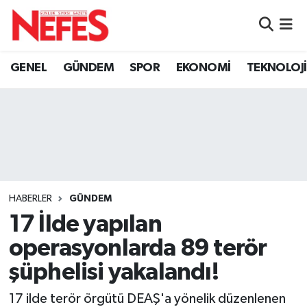
GÜNDEM
Nöbetçi Eczaneler
GENEL
GÜNDEM
SPOR
EKONOMİ
TEKNOLOJİ
Hava Durumu
Namaz Vakitleri
Trafik Durumu
Süper Lig Puan Durumu ve Fikstür
HABERLER
GÜNDEM
17 İlde yapılan
Tüm Manşetler
operasyonlarda 89 terör
Son Dakika Haberleri
şüphelisi yakalandı!
Haber Arşivi
17 ilde terör örgütü DEAŞ'a yönelik düzenlenen