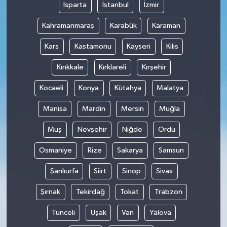
Isparta
İstanbul
İzmir
Kahramanmaraş
Karabük
Karaman
Kars
Kastamonu
Kayseri
Kilis
Kırıkkale
Kırklareli
Kırşehir
Kocaeli
Konya
Kütahya
Malatya
Manisa
Mardin
Mersin
Muğla
Muş
Nevşehir
Niğde
Ordu
Osmaniye
Rize
Sakarya
Samsun
Şanlıurfa
Siirt
Sinop
Sivas
Şırnak
Tekirdağ
Tokat
Trabzon
Tunceli
Uşak
Van
Yalova