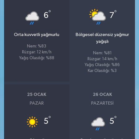
°
°
6
7
Orta kuvvetli yağmurlu
Bölgesel düzensiz yağmur
yağışlı
Nem: %83
Rüzgar: 12 km/h
Nem: %81
Yağış Olasılığı: %88
Rüzgar: 14 km/h
Yağış Olasılığı: %86
Kar Olasılığı: %3
25 OCAK
26 OCAK
PAZAR
PAZARTESI
°
°
5
5