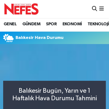
GÜNDEM
Nöbetçi Eczaneler
GENEL
GÜNDEM
SPOR
EKONOMİ
TEKNOLOJİ
Hava Durumu
Balıkesir Hava Durumu
Namaz Vakitleri
Trafik Durumu
Süper Lig Puan Durumu ve Fikstür
Tüm Manşetler
Balıkesir Bugün, Yarın ve 1
Son Dakika Haberleri
Haftalık Hava Durumu Tahmini
Haber Arşivi