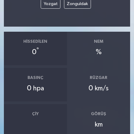
Yozgat
Zonguldak
HISSEDILEN
NEM
°
0
%
BASINÇ
RÜZGAR
0
0
hpa
km/s
ÇIY
GÖRÜŞ
km