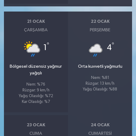
21 OCAK
22 OCAK
ÇARŞAMBA
PERŞEMBE
°
°
1
4
Bölgesel düzensiz yağmur
Orta kuvvetli yağmurlu
yağışlı
Nem: %81
Rüzgar: 13 km/h
Nem: %76
Yağış Olasılığı: %88
Rüzgar: 9 km/h
Yağış Olasılığı: %72
Kar Olasılığı: %7
23 OCAK
24 OCAK
CUMA
CUMARTESI