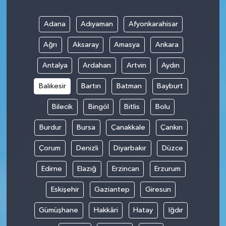
Adana
Adıyaman
Afyonkarahisar
Ağrı
Aksaray
Amasya
Ankara
Antalya
Ardahan
Artvin
Aydın
Balıkesir
Bartın
Batman
Bayburt
Bilecik
Bingöl
Bitlis
Bolu
Burdur
Bursa
Çanakkale
Çankırı
Çorum
Denizli
Diyarbakır
Düzce
Edirne
Elazığ
Erzincan
Erzurum
Eskişehir
Gaziantep
Giresun
Gümüşhane
Hakkâri
Hatay
Iğdır