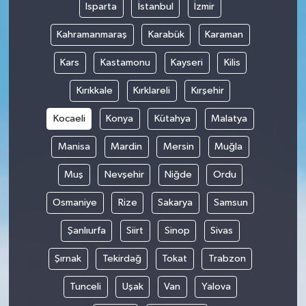
Isparta
İstanbul
İzmir
Kahramanmaraş
Karabük
Karaman
Kars
Kastamonu
Kayseri
Kilis
Kırıkkale
Kırklareli
Kırşehir
Kocaeli
Konya
Kütahya
Malatya
Manisa
Mardin
Mersin
Muğla
Muş
Nevşehir
Niğde
Ordu
Osmaniye
Rize
Sakarya
Samsun
Şanlıurfa
Siirt
Sinop
Sivas
Şırnak
Tekirdağ
Tokat
Trabzon
Tunceli
Uşak
Van
Yalova