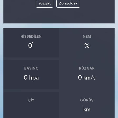
Yozgat
Zonguldak
HISSEDILEN
NEM
°
0
%
BASINÇ
RÜZGAR
0
0
hpa
km/s
ÇIY
GÖRÜŞ
km