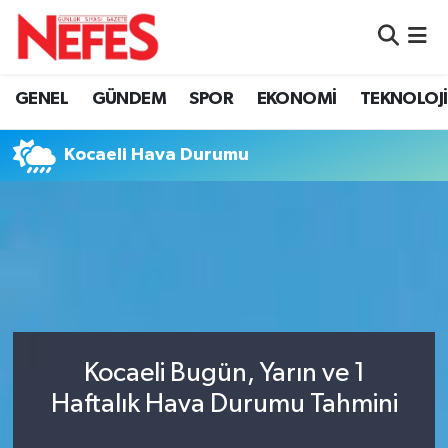
GÜNDEM
Nöbetçi Eczaneler
GENEL
GÜNDEM
SPOR
EKONOMİ
TEKNOLOJİ
Hava Durumu
Kocaeli Hava Durumu
Namaz Vakitleri
Trafik Durumu
Süper Lig Puan Durumu ve Fikstür
Tüm Manşetler
Kocaeli Bugün, Yarın ve 1
Son Dakika Haberleri
Haftalık Hava Durumu Tahmini
Haber Arşivi