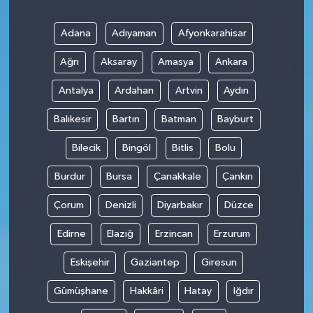
Adana
Adıyaman
Afyonkarahisar
Ağrı
Aksaray
Amasya
Ankara
Antalya
Ardahan
Artvin
Aydın
Balıkesir
Bartın
Batman
Bayburt
Bilecik
Bingöl
Bitlis
Bolu
Burdur
Bursa
Çanakkale
Çankırı
Çorum
Denizli
Diyarbakır
Düzce
Edirne
Elazığ
Erzincan
Erzurum
Eskişehir
Gaziantep
Giresun
Gümüşhane
Hakkâri
Hatay
Iğdır