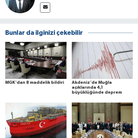
Bunlar da ilginizi çekebilir
MGK'dan 8 maddelik bildiri
Akdeniz'de Muğla
açıklarında 4,1
büyüklüğünde deprem