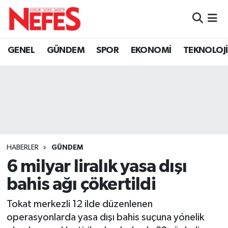
GÜNDEM
Nöbetçi Eczaneler
GENEL
GÜNDEM
SPOR
EKONOMİ
TEKNOLOJİ
Hava Durumu
Namaz Vakitleri
Trafik Durumu
Süper Lig Puan Durumu ve Fikstür
HABERLER
GÜNDEM
6 milyar liralık yasa dışı
Tüm Manşetler
bahis ağı çökertildi
Son Dakika Haberleri
Tokat merkezli 12 ilde düzenlenen
operasyonlarda yasa dışı bahis suçuna yönelik
Haber Arşivi