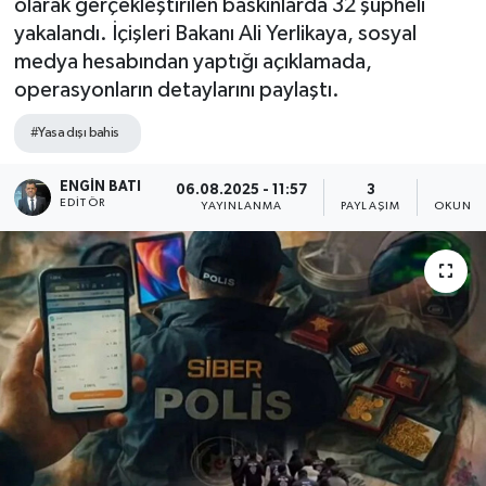
olarak gerçekleştirilen baskınlarda 32 şüpheli
yakalandı. İçişleri Bakanı Ali Yerlikaya, sosyal
medya hesabından yaptığı açıklamada,
operasyonların detaylarını paylaştı.
#Yasa dışı bahis
ENGIN BATI
06.08.2025 - 11:57
3
1
EDITÖR
YAYINLANMA
PAYLAŞIM
OKUNMA