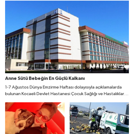
Anne Sütü Bebeğin En Güçlü Kalkanı
1-7 Ağustos Dünya Emzirme Haftası dolayısıyla açıklamalarda
bulunan Kocaeli Devlet Hastanesi Çocuk Sağlığı ve Hastalıkları
Uzmanı Fatıma Reyhan Demir, doğumdan sonraki ilk bir saat
içinde emzirmeye başlanmasının büyük önem taşıdığını belirtti.