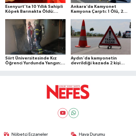
Esenyurt’ta 10 Yıllık Sahipli
Ankara’da Kamyonet
Köpek Barınakta Öldü:
Kamyona Çarptı: 1 Ölü, 2
Aileden Otopsi ve
Yaralı
Soruşturma Talebi
Siirt Üniversitesinde Kız
Aydın'da kamyonetin
Öğrenci Yurdunda Yangın: 1
devrildiği kazada 2 kişi
Yaralı
öldü
Nöbetçi Eczaneler
Hava Durumu