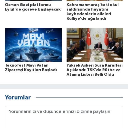
Osman Gazi platformu
Kahramanmaraş’taki okul
Eylül'de göreve başlayacak
saldırısında hayatını
kaybedenlerin aileleri
Külliye’de ağırlandı
Teknofest Mavi Vatan
Yüksek Askerî Şûra Kararları
Ziyaretçi Kayıtları Başladı
Açıklandı: TSK’da Rütbe ve
Atama Listesi Belli Oldu
Yorumlar