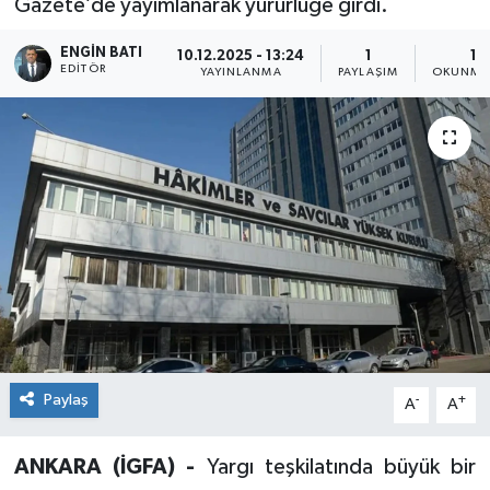
Gazete’de yayımlanarak yürürlüğe girdi.
ENGIN BATI
10.12.2025 - 13:24
1
1 
EDITÖR
YAYINLANMA
PAYLAŞIM
OKUNMA 
Paylaş
-
+
A
A
ANKARA (İGFA) -
Yargı teşkilatında büyük bir