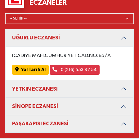
ECZANELER
UĞURLU ECZANESİ
İCADİYE MAH.CUMHURİYET CAD.NO:65/A
Yol Tarifi Al
0 (216) 553 87 54
YETKİN ECZANESİ
SİNOPE ECZANESİ
PAŞAKAPISI ECZANESİ