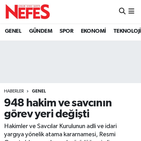
GÜNDEM
Nöbetçi Eczaneler
GENEL
GÜNDEM
SPOR
EKONOMİ
TEKNOLOJİ
Hava Durumu
Namaz Vakitleri
Trafik Durumu
Süper Lig Puan Durumu ve Fikstür
HABERLER
GENEL
948 hakim ve savcının
Tüm Manşetler
görev yeri değişti
Son Dakika Haberleri
Hakimler ve Savcılar Kurulunun adli ve idari
yargıya yönelik atama kararnamesi, Resmi
Haber Arşivi