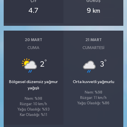
ÇIY
GÖRÜŞ
4.7
9
km
20 MART
21 MART
CUMA
CUMARTESI
°
°
2
3
Bölgesel düzensiz yağmur
Orta kuvvetli yağmurlu
yağışlı
Nem: %98
Rüzgar: 11 km/h
Nem: %98
Yağış Olasılığı: %86
Rüzgar: 10 km/h
Yağış Olasılığı: %93
Kar Olasılığı: %11