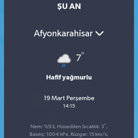
ŞU AN
Afyonkarahisar
°
7
Hafif yağmurlu
19 Mart Perşembe
14:15
°
Nem: %93, Hissedilen Sıcaklık: 3
,
Basınç: 1004 hPa, Rüzgar: 15 km/s,