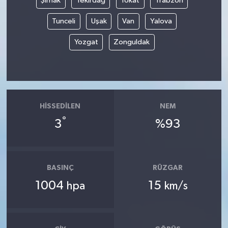
Şırnak
Tekirdağ
Tokat
Trabzon
Tunceli
Uşak
Van
Yalova
Yozgat
Zonguldak
HISSEDILEN
NEM
°
3
%93
BASINÇ
RÜZGAR
1004
15
hpa
km/s