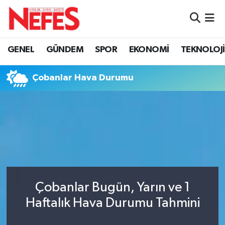
GÜNDEM
Nöbetçi Eczaneler
GENEL
GÜNDEM
SPOR
EKONOMİ
TEKNOLOJİ
Hava Durumu
Çobanlar Hava Durumu
Namaz Vakitleri
Trafik Durumu
Süper Lig Puan Durumu ve Fikstür
Tüm Manşetler
Çobanlar Bugün, Yarın ve 1
Son Dakika Haberleri
Haftalık Hava Durumu Tahmini
Haber Arşivi