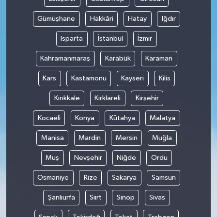
Gümüşhane
Hakkâri
Hatay
Iğdır
Isparta
İstanbul
İzmir
Kahramanmaraş
Karabük
Karaman
Kars
Kastamonu
Kayseri
Kilis
Kırıkkale
Kırklareli
Kırşehir
Kocaeli
Konya
Kütahya
Malatya
Manisa
Mardin
Mersin
Muğla
Muş
Nevşehir
Niğde
Ordu
Osmaniye
Rize
Sakarya
Samsun
Şanlıurfa
Siirt
Sinop
Sivas