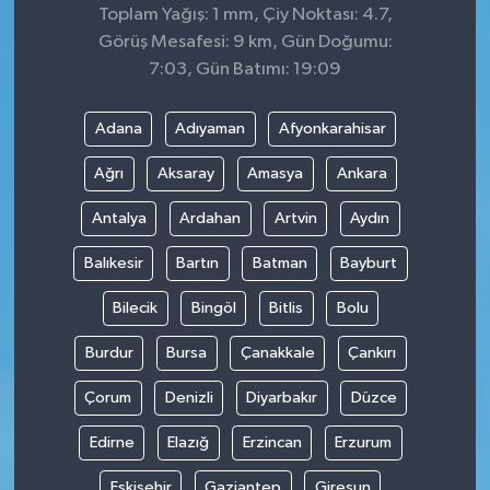
Toplam Yağış: 1 mm, Çiy Noktası: 4.7,
Görüş Mesafesi: 9 km, Gün Doğumu:
7:03, Gün Batımı: 19:09
Adana
Adıyaman
Afyonkarahisar
Ağrı
Aksaray
Amasya
Ankara
Antalya
Ardahan
Artvin
Aydın
Balıkesir
Bartın
Batman
Bayburt
Bilecik
Bingöl
Bitlis
Bolu
Burdur
Bursa
Çanakkale
Çankırı
Çorum
Denizli
Diyarbakır
Düzce
Edirne
Elazığ
Erzincan
Erzurum
Eskişehir
Gaziantep
Giresun