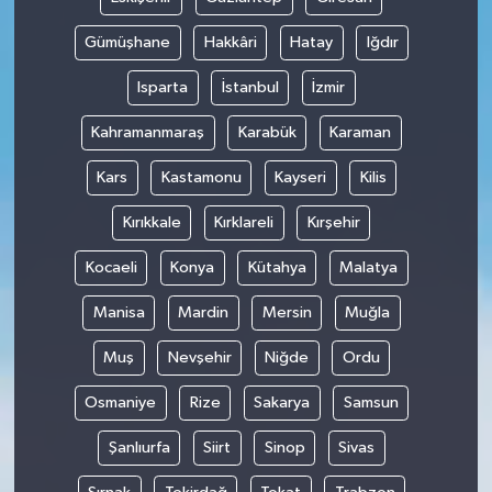
Gümüşhane
Hakkâri
Hatay
Iğdır
Isparta
İstanbul
İzmir
Kahramanmaraş
Karabük
Karaman
Kars
Kastamonu
Kayseri
Kilis
Kırıkkale
Kırklareli
Kırşehir
Kocaeli
Konya
Kütahya
Malatya
Manisa
Mardin
Mersin
Muğla
Muş
Nevşehir
Niğde
Ordu
Osmaniye
Rize
Sakarya
Samsun
Şanlıurfa
Siirt
Sinop
Sivas