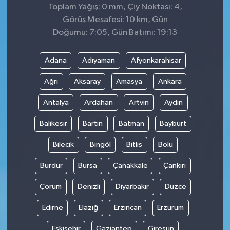
Toplam Yağış: 0 mm, Çiy Noktası: 4,
Görüş Mesafesi: 10 km, Gün
Doğumu: 7:05, Gün Batımı: 19:13
Adana
Adıyaman
Afyonkarahisar
Ağrı
Aksaray
Amasya
Ankara
Antalya
Ardahan
Artvin
Aydın
Balıkesir
Bartın
Batman
Bayburt
Bilecik
Bingöl
Bitlis
Bolu
Burdur
Bursa
Çanakkale
Çankırı
Çorum
Denizli
Diyarbakır
Düzce
Edirne
Elazığ
Erzincan
Erzurum
Eskişehir
Gaziantep
Giresun