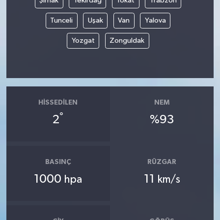
Şırnak
Tekirdağ
Tokat
Trabzon
Tunceli
Uşak
Van
Yalova
Yozgat
Zonguldak
HISSEDILEN
NEM
°
2
%93
BASINÇ
RÜZGAR
1000
11
hpa
km/s