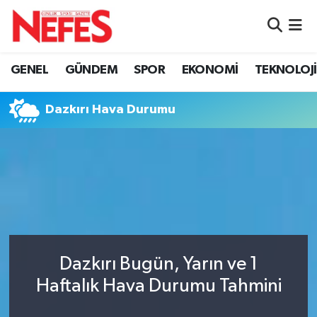
GÜNDEM
Nöbetçi Eczaneler
GENEL
GÜNDEM
SPOR
EKONOMİ
TEKNOLOJİ
Hava Durumu
Dazkırı Hava Durumu
Namaz Vakitleri
Trafik Durumu
Süper Lig Puan Durumu ve Fikstür
Tüm Manşetler
Dazkırı Bugün, Yarın ve 1
Son Dakika Haberleri
Haftalık Hava Durumu Tahmini
Haber Arşivi