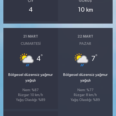
ÇIY
GÖRÜŞ
4
10
km
21 MART
22 MART
CUMARTESI
PAZAR
°
°
4
7
Bölgesel düzensiz yağmur
Bölgesel düzensiz yağmur
yağışlı
yağışlı
Nem: %87
Nem: %77
Rüzgar: 10 km/h
Rüzgar: 8 km/h
Yağış Olasılığı: %89
Yağış Olasılığı: %89