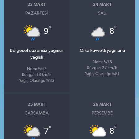
23 MART
24 MART
PAZARTESI
SALI
°
°
9
8
Bölgesel düzensiz yağmur
Orta kuvvetli yağmurlu
yağışlı
Nem: %78
Rüzgar: 27 km/h
Nem: %67
Yağış Olasılığı: %81
Rüzgar: 13 km/h
Yağış Olasılığı: %83
25 MART
26 MART
ÇARŞAMBA
PERŞEMBE
°
°
7
8