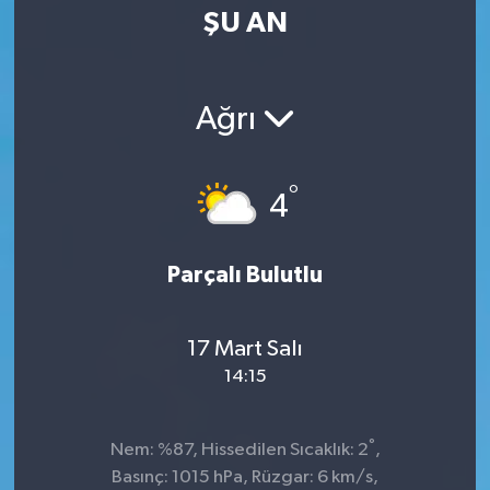
ŞU AN
Ağrı
°
4
Parçalı Bulutlu
17 Mart Salı
14:15
°
Nem: %87, Hissedilen Sıcaklık: 2
,
Basınç: 1015 hPa, Rüzgar: 6 km/s,