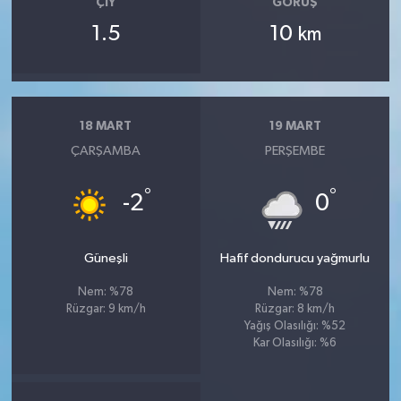
ÇIY
GÖRÜŞ
1.5
10
km
18 MART
19 MART
ÇARŞAMBA
PERŞEMBE
°
°
-2
0
Güneşli
Hafif dondurucu yağmurlu
Nem: %78
Nem: %78
Rüzgar: 9 km/h
Rüzgar: 8 km/h
Yağış Olasılığı: %52
Kar Olasılığı: %6