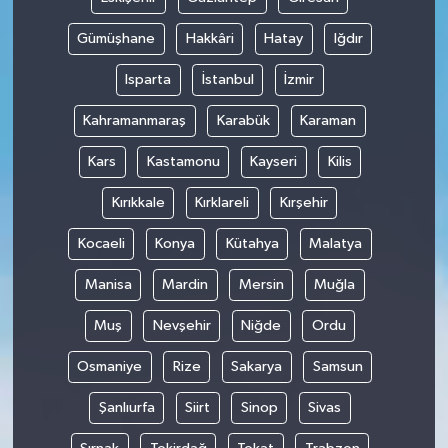
Gümüşhane
Hakkâri
Hatay
Iğdır
Isparta
İstanbul
İzmir
Kahramanmaraş
Karabük
Karaman
Kars
Kastamonu
Kayseri
Kilis
Kırıkkale
Kırklareli
Kırşehir
Kocaeli
Konya
Kütahya
Malatya
Manisa
Mardin
Mersin
Muğla
Muş
Nevşehir
Niğde
Ordu
Osmaniye
Rize
Sakarya
Samsun
Şanlıurfa
Siirt
Sinop
Sivas