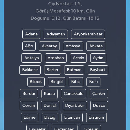
Çiy Noktası: 1.5,
Görüş Mesafesi: 10 km, Gün
Doğumu: 6:12, Gün Batımı: 18:12
Adana
Adıyaman
Afyonkarahisar
Ağrı
Aksaray
Amasya
Ankara
Antalya
Ardahan
Artvin
Aydın
Balıkesir
Bartın
Batman
Bayburt
Bilecik
Bingöl
Bitlis
Bolu
Burdur
Bursa
Çanakkale
Çankırı
Çorum
Denizli
Diyarbakır
Düzce
Edirne
Elazığ
Erzincan
Erzurum
Eskişehir
Gaziantep
Giresun