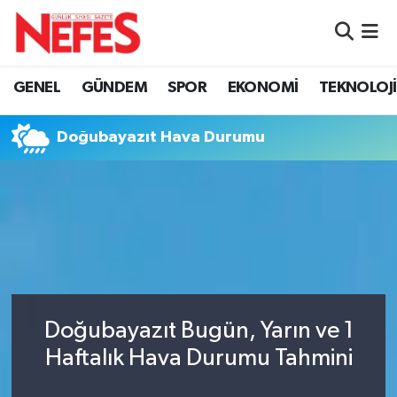
GÜNDEM
Nöbetçi Eczaneler
GENEL
GÜNDEM
SPOR
EKONOMİ
TEKNOLOJİ
Hava Durumu
Doğubayazıt Hava Durumu
Namaz Vakitleri
Trafik Durumu
Süper Lig Puan Durumu ve Fikstür
Tüm Manşetler
Doğubayazıt Bugün, Yarın ve 1
Son Dakika Haberleri
Haftalık Hava Durumu Tahmini
Haber Arşivi