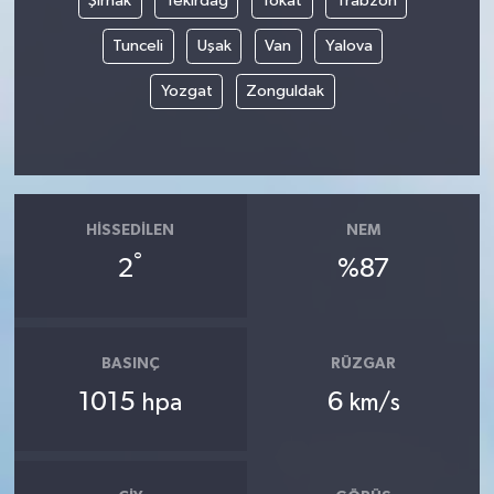
Şırnak
Tekirdağ
Tokat
Trabzon
Tunceli
Uşak
Van
Yalova
Yozgat
Zonguldak
HISSEDILEN
NEM
°
2
%87
BASINÇ
RÜZGAR
1015
6
hpa
km/s