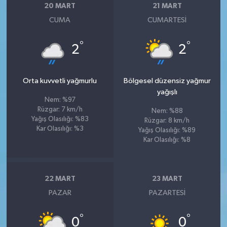
20 MART
21 MART
CUMA
CUMARTESI
°
°
2
2
Orta kuvvetli yağmurlu
Bölgesel düzensiz yağmur
yağışlı
Nem: %97
Rüzgar: 7 km/h
Nem: %88
Yağış Olasılığı: %83
Rüzgar: 8 km/h
Kar Olasılığı: %3
Yağış Olasılığı: %89
Kar Olasılığı: %8
22 MART
23 MART
PAZAR
PAZARTESI
°
°
0
0