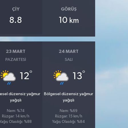
ÇIY
GÖRÜŞ
8.8
10
km
23 MART
24 MART
PAZARTESI
SALI
°
°
12
13
esel düzensiz yağmur
Bölgesel düzensiz yağmur
yağışlı
yağışlı
Nem: %74
Nem: %69
Rüzgar: 14 km/h
Rüzgar: 15 km/h
Yağış Olasılığı: %88
Yağış Olasılığı: %84