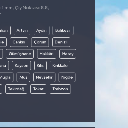
 1 mm, Çiy Noktası: 8.8,
7
ahan
Artvin
Aydın
Balıkesir
le
Çankırı
Çorum
Denizli
Gümüşhane
Hakkâri
Hatay
onu
Kayseri
Kilis
Kırıkkale
Muğla
Muş
Nevşehir
Niğde
Tekirdağ
Tokat
Trabzon