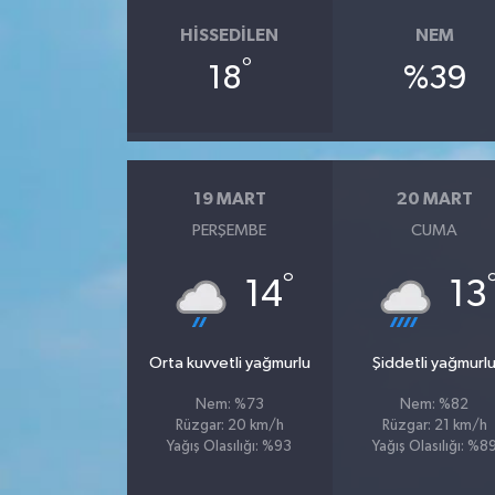
HISSEDILEN
NEM
°
18
%39
19 MART
20 MART
PERŞEMBE
CUMA
°
14
13
Orta kuvvetli yağmurlu
Şiddetli yağmurl
Nem: %73
Nem: %82
Rüzgar: 20 km/h
Rüzgar: 21 km/h
Yağış Olasılığı: %93
Yağış Olasılığı: %8