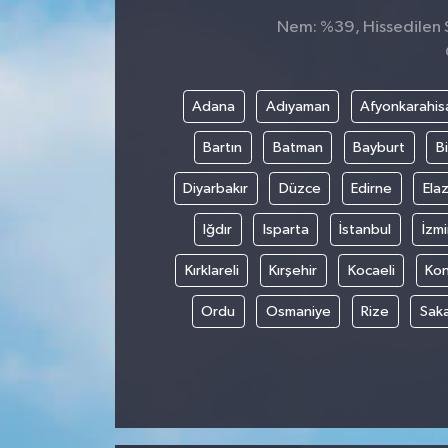
Nem: %39, Hissedilen Sı
Adana
Adıyaman
Afyonkarahis
Bartın
Batman
Bayburt
Bi
Diyarbakır
Düzce
Edirne
Elaz
Iğdır
Isparta
İstanbul
İzmi
Kırklareli
Kırşehir
Kocaeli
Ko
Ordu
Osmaniye
Rize
Sak