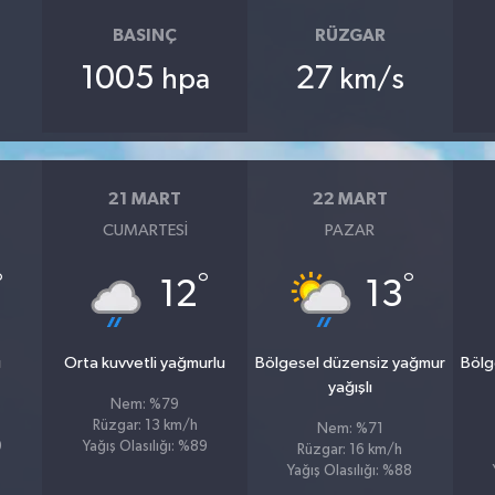
BASINÇ
RÜZGAR
1005
27
hpa
km/s
21 MART
22 MART
CUMARTESI
PAZAR
°
°
°
12
13
u
Orta kuvvetli yağmurlu
Bölgesel düzensiz yağmur
Bölg
yağışlı
Nem: %79
Rüzgar: 13 km/h
Nem: %71
9
Yağış Olasılığı: %89
Rüzgar: 16 km/h
Yağış Olasılığı: %88