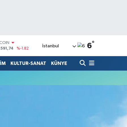
°
TCOIN
6
İstanbul
.591,74
%-1.82
LAR
,43620
%0.02
TİM
KULTUR-SANAT
KÜNYE
RO
,38690
%0.19
ERLİN
,60380
%0.18
ALTIN
62,09000
%0.19
ST100
.598,00
%0