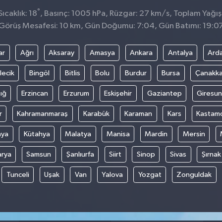
°
caklık: 18
, Basınç: 1005 hPa, Rüzgar: 27 km/s, Toplam Yağış:
Görüş Mesafesi: 10 km, Gün Doğumu: 7:04, Gün Batımı: 19:0
ar
Ağrı
Aksaray
Amasya
Ankara
Antalya
Ard
lecik
Bingöl
Bitlis
Bolu
Burdur
Bursa
Çanakka
ığ
Erzincan
Erzurum
Eskişehir
Gaziantep
Giresun
r
Kahramanmaraş
Karabük
Karaman
Kars
Kastam
nya
Kütahya
Malatya
Manisa
Mardin
Mersin
arya
Samsun
Şanlıurfa
Siirt
Sinop
Sivas
Şırnak
Tunceli
Uşak
Van
Yalova
Yozgat
Zonguldak