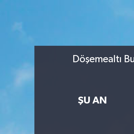
Döşemealtı Bu
ŞU AN