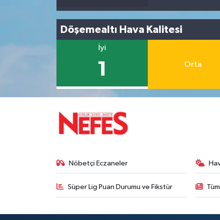
Döşemealtı Hava Kalitesi
İyi
1
Orta
Nöbetçi Eczaneler
Ha
Süper Lig Puan Durumu ve Fikstür
Tüm