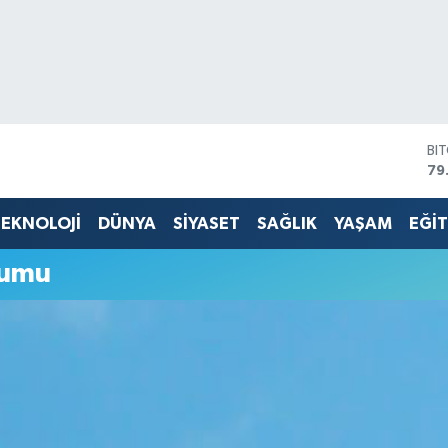
BI
79
DO
45
EKNOLOJİ
DÜNYA
SİYASET
SAĞLIK
YAŞAM
EĞİ
EU
53
rumu
ST
61
G.
68
Bİ
14