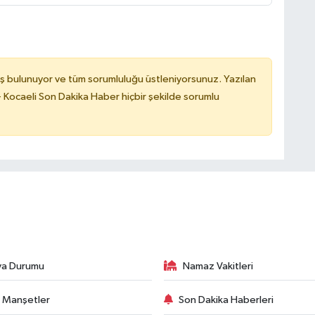
ş bulunuyor ve tüm sorumluluğu üstleniyorsunuz. Yazılan
 Kocaeli Son Dakika Haber hiçbir şekilde sorumlu
va Durumu
Namaz Vakitleri
 Manşetler
Son Dakika Haberleri