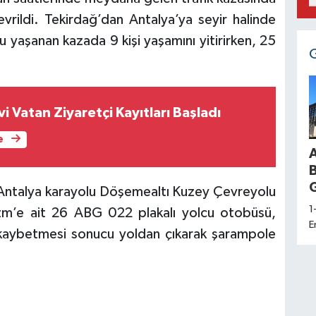
rildi. Tekirdağ’dan Antalya’ya seyir halinde
 yaşanan kazada 9 kişi yaşamını yitirirken, 25
 Vatan Ziyaretçi Kayıtları Başladı
e
G
–Antalya karayolu Döşemealtı Kuzey Çevreyolu
1
izm’e ait 26 ABG 022 plakalı yolcu otobüsü,
E
 kaybetmesi sonucu yoldan çıkarak şarampole
d
a
K
H
S