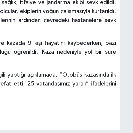
U
sağlık, itfaiye ve jandarma ekibi sevk edildi.
D
lcular, ekiplerin yoğun çalışmasıyla kurtarıldı.
s
lelerinin ardından çevredeki hastanelere sevk
i
b
ö
öre kazada 9 kişi hayatını kaybederken, bazı
lduğu öğrenildi. Kaza nedeniyle yol bir süre
lgili yaptığı açıklamada, “Otobüs kazasında ilk
fat etti, 25 vatandaşımız yaralı” ifadelerini