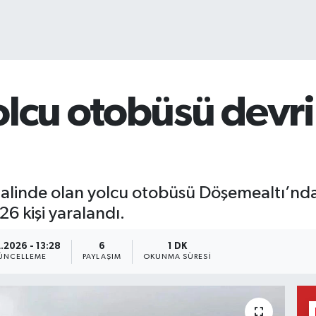
lcu otobüsü devril
halinde olan yolcu otobüsü Döşemealtı’nda
26 kişi yaralandı.
.2026 - 13:28
6
1 DK
ÜNCELLEME
PAYLAŞIM
OKUNMA SÜRESI