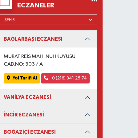
ECZANELER
BAĞLARBAŞI ECZANESİ
MURAT REİS MAH. NUHKUYUSU
CAD.NO: 303 / A
Yol Tarifi Al
0 (216) 341 25 74
VANİLYA ECZANESİ
İNCİR ECZANESİ
BOĞAZİÇİ ECZANESİ