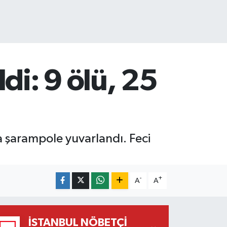
di: 9 ölü, 25
 şarampole yuvarlandı. Feci
-
+
A
A
İSTANBUL NÖBETÇI