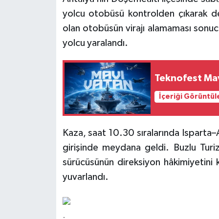
yolcu otobüsü kontrolden çıkarak dev
olan otobüsün virajı alamaması sonucu
yolcu yaralandı.
Teknofest Mavi
İçeriği Görüntül
Kaza, saat 10.30 sıralarında Isparta
girişinde meydana geldi. Buzlu Tur
sürücüsünün direksiyon hâkimiyetini
yuvarlandı.