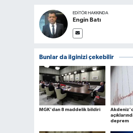
EDITÖR HAKKINDA
Engin Batı
Bunlar da ilginizi çekebilir
MGK'dan 8 maddelik bildiri
Akdeniz'
açıkların
deprem