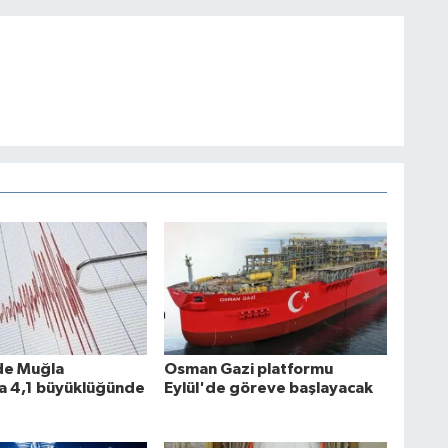
de Muğla
Osman Gazi platformu
da 4,1 büyüklüğünde
Eylül'de göreve başlayacak