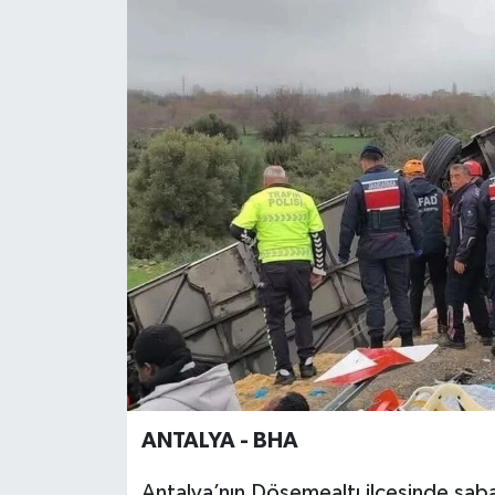
ANTALYA - BHA
Antalya’nın Döşemealtı ilçesinde sab