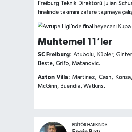
Freiburg Teknik Direktörü Julian Schus
finalinde takımını zafere taşımaya çalı
Muhtemel 11’ler
SC Freiburg
: Atubolu, Kübler, Ginte
Beste, Grifo, Matanovic.
Aston Villa
: Martinez, Cash, Konsa,
McGinn, Buendia, Watkins.
EDITÖR HAKKINDA
Engin Batı