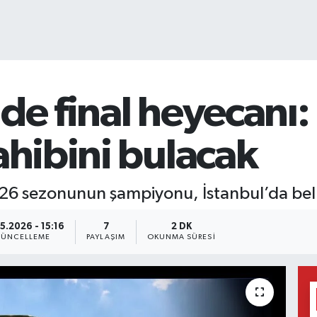
de final heyecanı
ahibini bulacak
6 sezonunun şampiyonu, İstanbul’da belli
5.2026 - 15:16
7
2 DK
ÜNCELLEME
PAYLAŞIM
OKUNMA SÜRESI