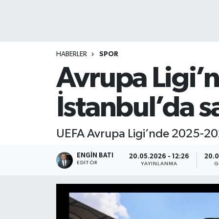
HABERLER
SPOR
Avrupa Ligi’n
İstanbul’da s
UEFA Avrupa Ligi’nde 2025-202
ENGIN BATI
20.05.2026 - 12:26
20.0
EDITÖR
YAYINLANMA
G