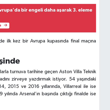
i
b
rupa'da bir engeli daha aşarak 3. eleme
ö
e
nde ilk kez bir Avrupa kupasında final maçına
şinde
arla turnuva tarihine geçen Aston Villa Teknik
dını zirveye yazdırmak istiyor. 54 yaşındaki
4, 2015 ve 2016 yıllarında, Villarreal ile ise
yılında Arsenal’ın başında çıktığı finalde ise