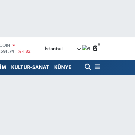
°
TCOIN
6
İstanbul
.591,74
%-1.82
LAR
,43620
%0.02
TİM
KULTUR-SANAT
KÜNYE
RO
,38690
%0.19
ERLİN
,60380
%0.18
ALTIN
62,09000
%0.19
ST100
.598,00
%0