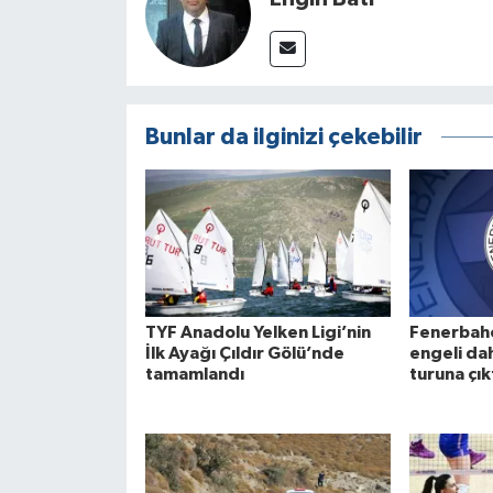
Bunlar da ilginizi çekebilir
TYF Anadolu Yelken Ligi’nin
Fenerbahç
İlk Ayağı Çıldır Gölü’nde
engeli da
tamamlandı
turuna çık