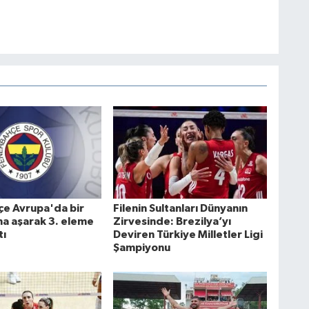
e Avrupa'da bir
Filenin Sultanları Dünyanın
ha aşarak 3. eleme
Zirvesinde: Brezilya’yı
tı
Deviren Türkiye Milletler Ligi
Şampiyonu