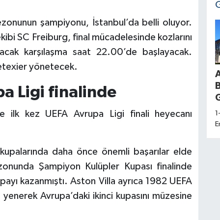
onunun şampiyonu, İstanbul’da belli oluyor.
 ekibi SC Freiburg, final mücadelesinde kozlarını
nacak karşılaşma saat 22.00’de başlayacak.
etexier yönetecek.
pa Ligi finalinde
G
de ilk kez UEFA Avrupa Ligi finali heyecanı
1
E
d
a
pa kupalarında daha önce önemli başarılar elde
K
zonunda Şampiyon Kulüpler Kupası finalinde
H
S
ayı kazanmıştı. Aston Villa ayrıca 1982 UEFA
U
1 yenerek Avrupa’daki ikinci kupasını müzesine
D
s