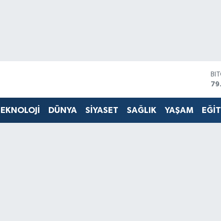
BI
79
DO
45
EKNOLOJİ
DÜNYA
SİYASET
SAĞLIK
YAŞAM
EĞİ
EU
53
ST
61
G.
68
Bİ
14