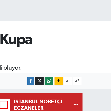
: Kupa
 oluyor.
-
+
A
A
İSTANBUL NÖBETÇI
ECZANELER