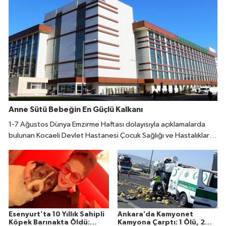
Anne Sütü Bebeğin En Güçlü Kalkanı
1-7 Ağustos Dünya Emzirme Haftası dolayısıyla açıklamalarda
bulunan Kocaeli Devlet Hastanesi Çocuk Sağlığı ve Hastalıkları
Uzmanı Fatıma Reyhan Demir, doğumdan sonraki ilk bir saat
içinde emzirmeye başlanmasının büyük önem taşıdığını belirtti.
Esenyurt’ta 10 Yıllık Sahipli
Ankara’da Kamyonet
Köpek Barınakta Öldü:
Kamyona Çarptı: 1 Ölü, 2