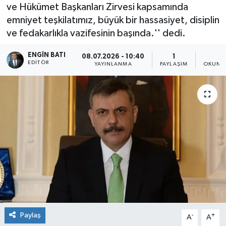
ve Hükümet Başkanları Zirvesi kapsamında
emniyet teşkilatımız, büyük bir hassasiyet, disiplin
ve fedakarlıkla vazifesinin başında.'' dedi.
ENGIN BATI
08.07.2026 - 10:40
1
1
EDITÖR
YAYINLANMA
PAYLAŞIM
OKUNMA
Paylaş
-
+
A
A