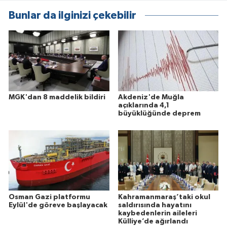
Bunlar da ilginizi çekebilir
MGK'dan 8 maddelik bildiri
Akdeniz'de Muğla
açıklarında 4,1
büyüklüğünde deprem
Osman Gazi platformu
Kahramanmaraş’taki okul
Eylül'de göreve başlayacak
saldırısında hayatını
kaybedenlerin aileleri
Külliye’de ağırlandı