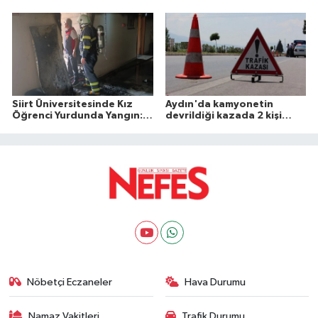
Aileden Otopsi ve
Yaralı
Soruşturma Talebi
Siirt Üniversitesinde Kız
Aydın'da kamyonetin
Öğrenci Yurdunda Yangın: 1
devrildiği kazada 2 kişi
Yaralı
öldü
Nöbetçi Eczaneler
Hava Durumu
Namaz Vakitleri
Trafik Durumu