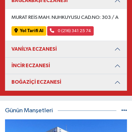
BAĞLARBAŞI ECZANESİ
MURAT REİS MAH. NUHKUYUSU CAD.NO: 303 / A
Yol Tarifi Al
0 (216) 341 25 74
VANİLYA ECZANESİ
İNCİR ECZANESİ
BOĞAZİÇİ ECZANESİ
Günün Manşetleri