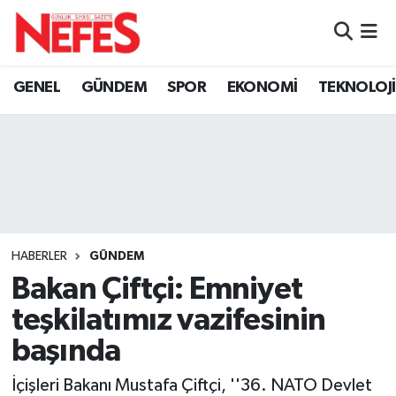
GÜNDEM
Nöbetçi Eczaneler
GENEL
GÜNDEM
SPOR
EKONOMİ
TEKNOLOJİ
Hava Durumu
Namaz Vakitleri
Trafik Durumu
Süper Lig Puan Durumu ve Fikstür
HABERLER
GÜNDEM
Bakan Çiftçi: Emniyet
Tüm Manşetler
teşkilatımız vazifesinin
Son Dakika Haberleri
başında
Haber Arşivi
İçişleri Bakanı Mustafa Çiftçi, ''36. NATO Devlet