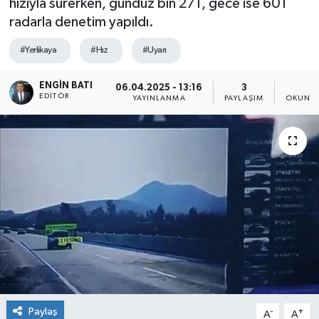
hızıyla sürerken, gündüz bin 271, gece ise 601
radarla denetim yapıldı.
#Yerlikaya
#Hız
#Uyarı
ENGIN BATI
06.04.2025 - 13:16
3
2
EDITÖR
YAYINLANMA
PAYLAŞIM
OKUNMA
Paylaş
-
+
A
A