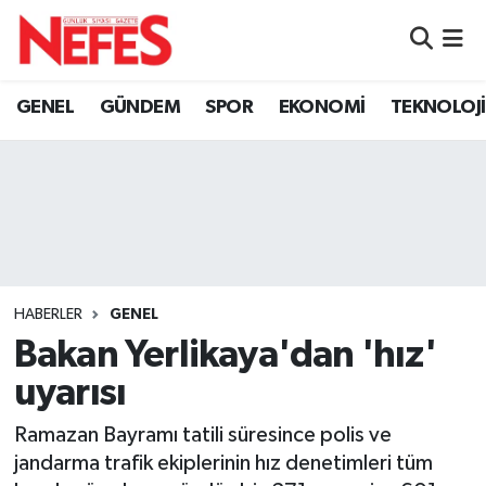
GÜNDEM
Nöbetçi Eczaneler
GENEL
GÜNDEM
SPOR
EKONOMİ
TEKNOLOJİ
Hava Durumu
Namaz Vakitleri
Trafik Durumu
Süper Lig Puan Durumu ve Fikstür
HABERLER
GENEL
Bakan Yerlikaya'dan 'hız'
Tüm Manşetler
uyarısı
Son Dakika Haberleri
Ramazan Bayramı tatili süresince polis ve
jandarma trafik ekiplerinin hız denetimleri tüm
Haber Arşivi