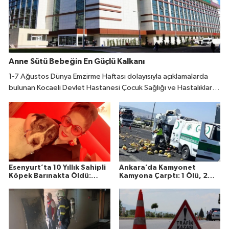
Anne Sütü Bebeğin En Güçlü Kalkanı
1-7 Ağustos Dünya Emzirme Haftası dolayısıyla açıklamalarda
bulunan Kocaeli Devlet Hastanesi Çocuk Sağlığı ve Hastalıkları
Uzmanı Fatıma Reyhan Demir, doğumdan sonraki ilk bir saat
içinde emzirmeye başlanmasının büyük önem taşıdığını belirtti.
Esenyurt’ta 10 Yıllık Sahipli
Ankara’da Kamyonet
Köpek Barınakta Öldü:
Kamyona Çarptı: 1 Ölü, 2
Aileden Otopsi ve
Yaralı
Soruşturma Talebi