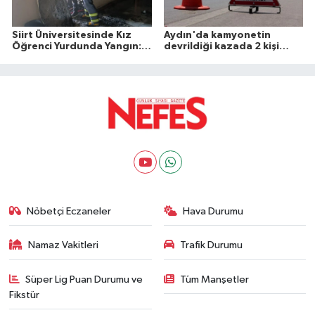
Siirt Üniversitesinde Kız
Aydın'da kamyonetin
Öğrenci Yurdunda Yangın: 1
devrildiği kazada 2 kişi
Yaralı
öldü
Nöbetçi Eczaneler
Hava Durumu
Namaz Vakitleri
Trafik Durumu
Süper Lig Puan Durumu ve
Tüm Manşetler
Fikstür