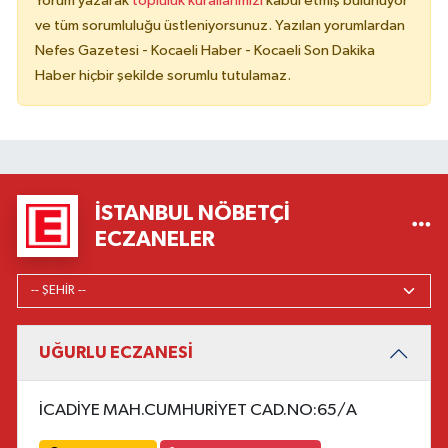
Yorum yazarak
topluluk kurallarımızı
kabul etmiş bulunuyor
ve tüm sorumluluğu üstleniyorsunuz. Yazılan yorumlardan
Nefes Gazetesi - Kocaeli Haber - Kocaeli Son Dakika
Haber hiçbir şekilde sorumlu tutulamaz.
İSTANBUL NÖBETÇI
ECZANELER
UĞURLU ECZANESİ
İCADİYE MAH.CUMHURİYET CAD.NO:65/A