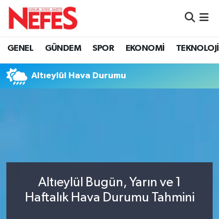
GÜNDEM
Nöbetçi Eczaneler
GENEL
GÜNDEM
SPOR
EKONOMİ
TEKNOLOJİ
Hava Durumu
Altıeylül Hava Durumu
Namaz Vakitleri
Trafik Durumu
Süper Lig Puan Durumu ve Fikstür
Tüm Manşetler
Altıeylül Bugün, Yarın ve 1
Son Dakika Haberleri
Haftalık Hava Durumu Tahmini
Haber Arşivi