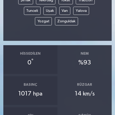
Şırnak
Tekirdağ
Tokat
Trabzon
Tunceli
Uşak
Van
Yalova
Yozgat
Zonguldak
HISSEDILEN
NEM
°
0
%93
BASINÇ
RÜZGAR
1017
14
hpa
km/s