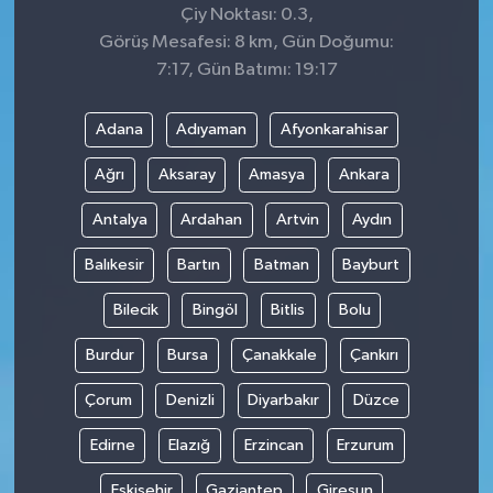
Çiy Noktası: 0.3,
Görüş Mesafesi: 8 km, Gün Doğumu:
7:17, Gün Batımı: 19:17
Adana
Adıyaman
Afyonkarahisar
Ağrı
Aksaray
Amasya
Ankara
Antalya
Ardahan
Artvin
Aydın
Balıkesir
Bartın
Batman
Bayburt
Bilecik
Bingöl
Bitlis
Bolu
Burdur
Bursa
Çanakkale
Çankırı
Çorum
Denizli
Diyarbakır
Düzce
Edirne
Elazığ
Erzincan
Erzurum
Eskişehir
Gaziantep
Giresun