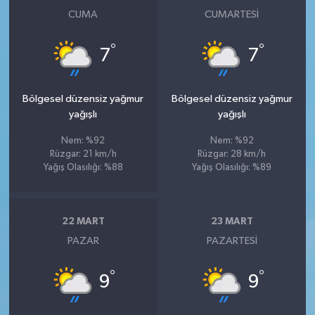
CUMA
CUMARTESI
°
°
7
7
Bölgesel düzensiz yağmur
Bölgesel düzensiz yağmur
yağışlı
yağışlı
Nem: %92
Nem: %92
Rüzgar: 21 km/h
Rüzgar: 28 km/h
Yağış Olasılığı: %88
Yağış Olasılığı: %89
22 MART
23 MART
PAZAR
PAZARTESI
°
°
9
9