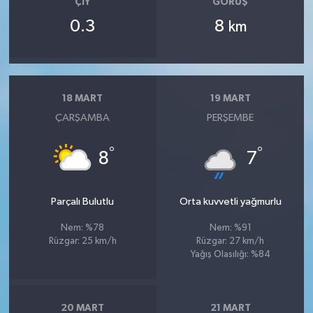
ÇIY
GÖRÜŞ
0.3
8
km
18 MART
19 MART
ÇARŞAMBA
PERŞEMBE
°
°
8
7
Parçalı Bulutlu
Orta kuvvetli yağmurlu
Nem: %78
Nem: %91
Rüzgar: 25 km/h
Rüzgar: 27 km/h
Yağış Olasılığı: %84
20 MART
21 MART