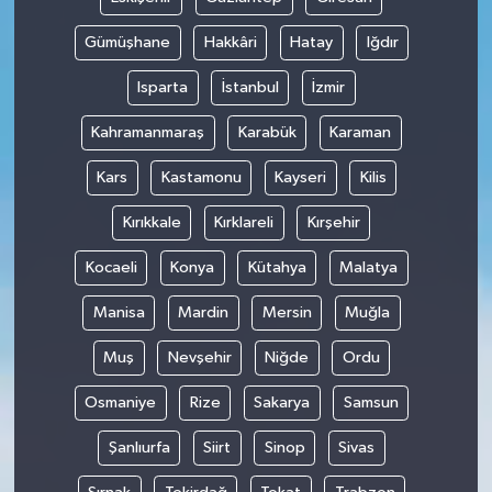
Gümüşhane
Hakkâri
Hatay
Iğdır
Isparta
İstanbul
İzmir
Kahramanmaraş
Karabük
Karaman
Kars
Kastamonu
Kayseri
Kilis
Kırıkkale
Kırklareli
Kırşehir
Kocaeli
Konya
Kütahya
Malatya
Manisa
Mardin
Mersin
Muğla
Muş
Nevşehir
Niğde
Ordu
Osmaniye
Rize
Sakarya
Samsun
Şanlıurfa
Siirt
Sinop
Sivas