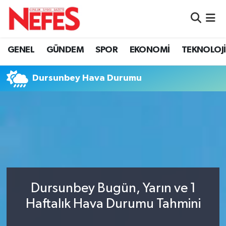
GÜNDEM
Nöbetçi Eczaneler
GENEL
GÜNDEM
SPOR
EKONOMİ
TEKNOLOJİ
Hava Durumu
Dursunbey Hava Durumu
Namaz Vakitleri
Trafik Durumu
Süper Lig Puan Durumu ve Fikstür
Tüm Manşetler
Dursunbey Bugün, Yarın ve 1
Son Dakika Haberleri
Haftalık Hava Durumu Tahmini
Haber Arşivi