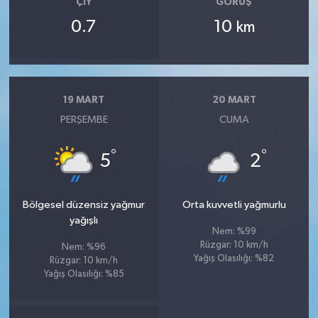
ÇIY
GÖRÜŞ
0.7
10
km
19 MART
20 MART
PERŞEMBE
CUMA
°
°
5
2
Bölgesel düzensiz yağmur
Orta kuvvetli yağmurlu
yağışlı
Nem: %99
Rüzgar: 10 km/h
Nem: %96
Yağış Olasılığı: %82
Rüzgar: 10 km/h
Yağış Olasılığı: %85