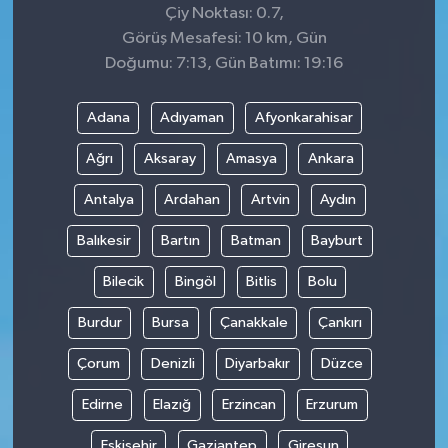
Çiy Noktası: 0.7,
Görüş Mesafesi: 10 km, Gün
Doğumu: 7:13, Gün Batımı: 19:16
Adana
Adıyaman
Afyonkarahisar
Ağrı
Aksaray
Amasya
Ankara
Antalya
Ardahan
Artvin
Aydın
Balıkesir
Bartın
Batman
Bayburt
Bilecik
Bingöl
Bitlis
Bolu
Burdur
Bursa
Çanakkale
Çankırı
Çorum
Denizli
Diyarbakır
Düzce
Edirne
Elazığ
Erzincan
Erzurum
Eskişehir
Gaziantep
Giresun