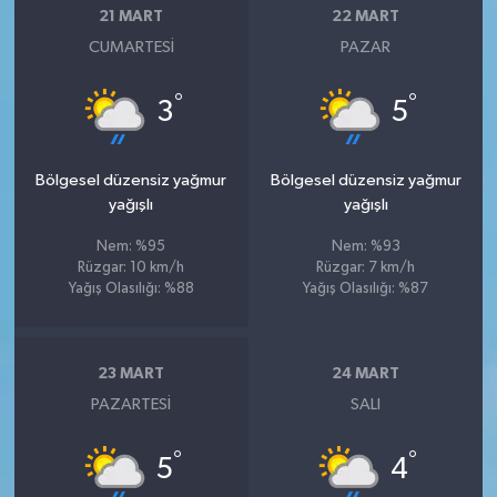
21 MART
22 MART
CUMARTESI
PAZAR
°
°
3
5
Bölgesel düzensiz yağmur
Bölgesel düzensiz yağmur
yağışlı
yağışlı
Nem: %95
Nem: %93
Rüzgar: 10 km/h
Rüzgar: 7 km/h
Yağış Olasılığı: %88
Yağış Olasılığı: %87
23 MART
24 MART
PAZARTESI
SALI
°
°
5
4