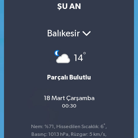
ŞU AN
Balıkesir
°
14
Parçalı Bulutlu
18 Mart Çarşamba
00:30
°
Nem: %71, Hissedilen Sıcaklık: 6
,
Basınç: 1013 hPa, Rüzgar: 5 km/s,