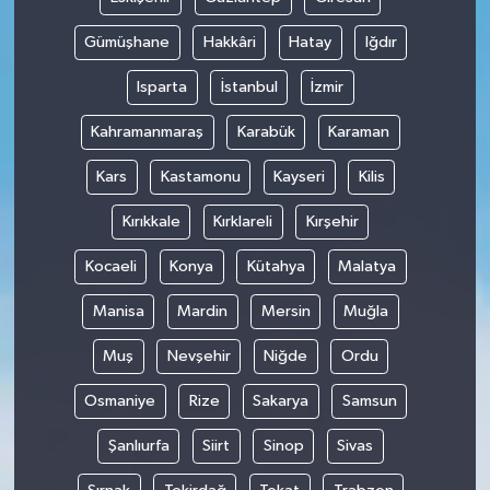
Gümüşhane
Hakkâri
Hatay
Iğdır
Isparta
İstanbul
İzmir
Kahramanmaraş
Karabük
Karaman
Kars
Kastamonu
Kayseri
Kilis
Kırıkkale
Kırklareli
Kırşehir
Kocaeli
Konya
Kütahya
Malatya
Manisa
Mardin
Mersin
Muğla
Muş
Nevşehir
Niğde
Ordu
Osmaniye
Rize
Sakarya
Samsun
Şanlıurfa
Siirt
Sinop
Sivas