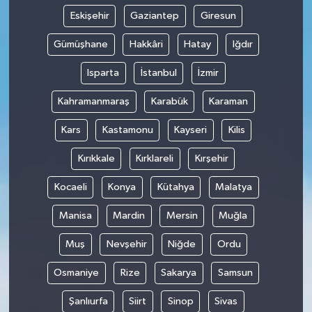
Eskişehir
Gaziantep
Giresun
Gümüşhane
Hakkâri
Hatay
Iğdır
Isparta
İstanbul
İzmir
Kahramanmaraş
Karabük
Karaman
Kars
Kastamonu
Kayseri
Kilis
Kırıkkale
Kırklareli
Kırşehir
Kocaeli
Konya
Kütahya
Malatya
Manisa
Mardin
Mersin
Muğla
Muş
Nevşehir
Niğde
Ordu
Osmaniye
Rize
Sakarya
Samsun
Şanlıurfa
Siirt
Sinop
Sivas