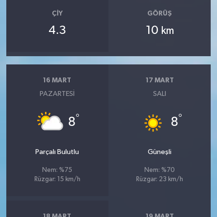
ÇIY
GÖRÜŞ
4.3
10
km
16 MART
17 MART
PAZARTESI
SALI
°
°
8
8
Parçalı Bulutlu
Güneşli
Nem: %75
Nem: %70
Rüzgar: 15 km/h
Rüzgar: 23 km/h
18 MART
19 MART