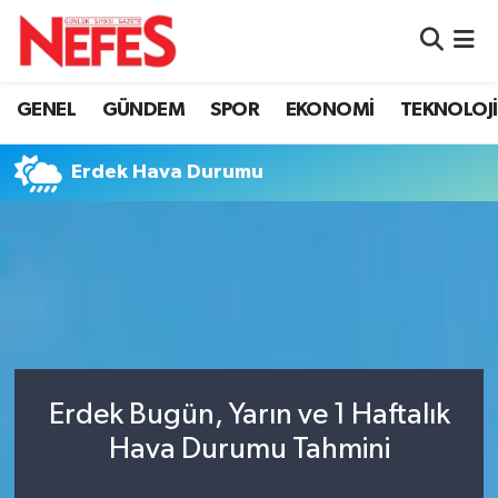
GÜNDEM
Nöbetçi Eczaneler
GENEL
GÜNDEM
SPOR
EKONOMİ
TEKNOLOJİ
Hava Durumu
Erdek Hava Durumu
Namaz Vakitleri
Trafik Durumu
Süper Lig Puan Durumu ve Fikstür
Tüm Manşetler
Erdek Bugün, Yarın ve 1 Haftalık
Son Dakika Haberleri
Hava Durumu Tahmini
Haber Arşivi