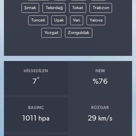
Şırnak
Tekirdağ
Tokat
Trabzon
Tunceli
Uşak
Van
Yalova
Yozgat
Zonguldak
HISSEDILEN
NEM
°
7
%76
BASINÇ
RÜZGAR
1011
29
hpa
km/s