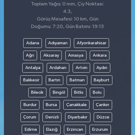
Toplam Yağış: 0 mm, Çiy Noktası:
4.3,
Görüş Mesafesi: 10 km, Gün
Doğumu: 7:20, Gün Batımı: 19:15
Adana
Adıyaman
Afyonkarahisar
Ağrı
Aksaray
Amasya
Ankara
Antalya
Ardahan
Artvin
Aydın
Balıkesir
Bartın
Batman
Bayburt
Bilecik
Bingöl
Bitlis
Bolu
Burdur
Bursa
Çanakkale
Çankırı
Çorum
Denizli
Diyarbakır
Düzce
Edirne
Elazığ
Erzincan
Erzurum