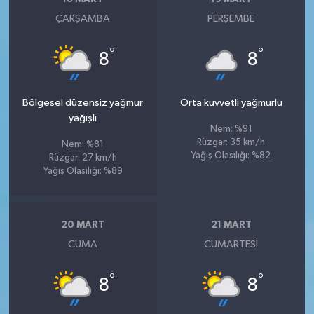
ÇARŞAMBA
PERŞEMBE
°
°
8
8
Bölgesel düzensiz yağmur
Orta kuvvetli yağmurlu
yağışlı
Nem: %91
Rüzgar: 35 km/h
Nem: %81
Yağış Olasılığı: %82
Rüzgar: 27 km/h
Yağış Olasılığı: %89
20 MART
21 MART
CUMA
CUMARTESI
°
°
8
8