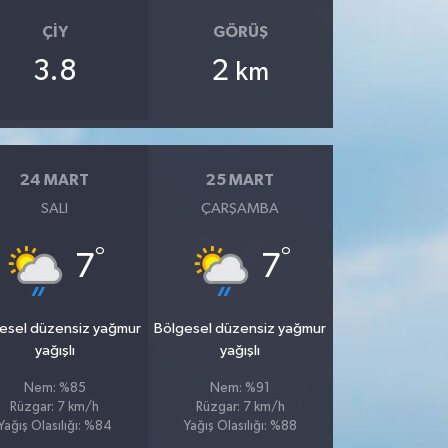
ÇIY
GÖRÜŞ
3.8
2
km
24 MART
25 MART
SALI
ÇARŞAMBA
°
°
7
7
esel düzensiz yağmur
Bölgesel düzensiz yağmur
yağışlı
yağışlı
Nem: %85
Nem: %91
Rüzgar: 7 km/h
Rüzgar: 7 km/h
Yağış Olasılığı: %84
Yağış Olasılığı: %88