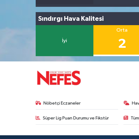
Sındırgı Hava Kalitesi
Orta
2
İyi
Nöbetçi Eczaneler
Ha
Süper Lig Puan Durumu ve Fikstür
Tüm