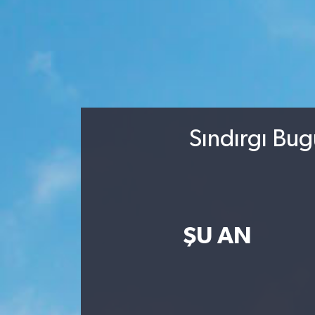
Sındırgı Bug
ŞU AN