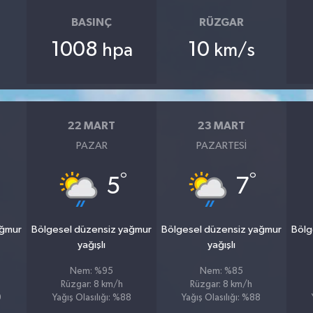
BASINÇ
RÜZGAR
1008
10
hpa
km/s
22 MART
23 MART
PAZAR
PAZARTESI
°
°
5
7
ağmur
Bölgesel düzensiz yağmur
Bölgesel düzensiz yağmur
Bölg
yağışlı
yağışlı
Nem: %95
Nem: %85
Rüzgar: 8 km/h
Rüzgar: 8 km/h
9
Yağış Olasılığı: %88
Yağış Olasılığı: %88