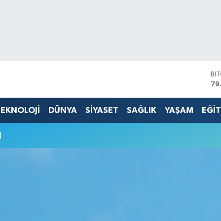
BI
79
DO
45
EKNOLOJİ
DÜNYA
SİYASET
SAĞLIK
YAŞAM
EĞİ
EU
53
u
ST
61
G.
68
Bİ
14