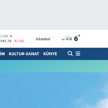
°
TCOIN
6
İstanbul
.591,74
%-1.82
LAR
,43620
%0.02
TİM
KULTUR-SANAT
KÜNYE
RO
,38690
%0.19
ERLİN
,60380
%0.18
ALTIN
62,09000
%0.19
ST100
.598,00
%0