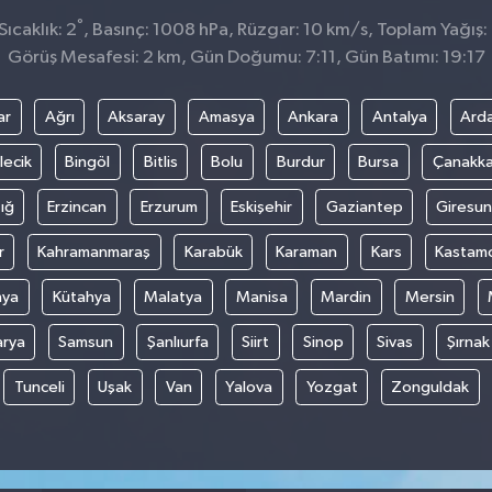
°
ıcaklık: 2
, Basınç: 1008 hPa, Rüzgar: 10 km/s, Toplam Yağış:
Görüş Mesafesi: 2 km, Gün Doğumu: 7:11, Gün Batımı: 19:17
ar
Ağrı
Aksaray
Amasya
Ankara
Antalya
Ard
lecik
Bingöl
Bitlis
Bolu
Burdur
Bursa
Çanakka
ığ
Erzincan
Erzurum
Eskişehir
Gaziantep
Giresun
r
Kahramanmaraş
Karabük
Karaman
Kars
Kastam
nya
Kütahya
Malatya
Manisa
Mardin
Mersin
arya
Samsun
Şanlıurfa
Siirt
Sinop
Sivas
Şırnak
Tunceli
Uşak
Van
Yalova
Yozgat
Zonguldak