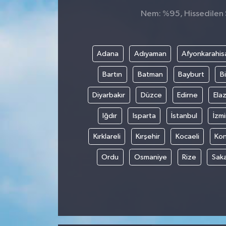
Nem: %95, Hissedilen S
Adana
Adıyaman
Afyonkarahis
Bartın
Batman
Bayburt
Bi
Diyarbakır
Düzce
Edirne
Elaz
Iğdır
Isparta
İstanbul
İzmi
Kırklareli
Kırşehir
Kocaeli
Ko
Ordu
Osmaniye
Rize
Sak