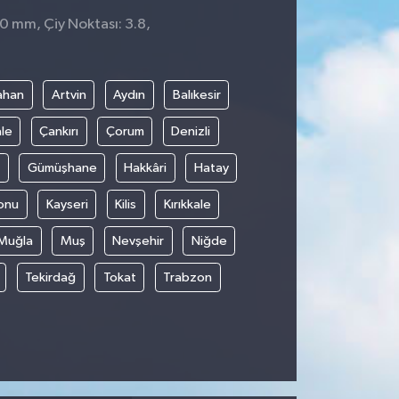
 0 mm, Çiy Noktası: 3.8,
ahan
Artvin
Aydın
Balıkesir
le
Çankırı
Çorum
Denizli
Gümüşhane
Hakkâri
Hatay
onu
Kayseri
Kilis
Kırıkkale
Muğla
Muş
Nevşehir
Niğde
Tekirdağ
Tokat
Trabzon