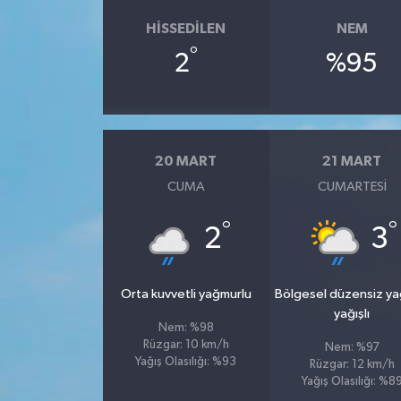
HISSEDILEN
NEM
°
2
%95
20 MART
21 MART
CUMA
CUMARTESI
°
°
2
3
Orta kuvvetli yağmurlu
Bölgesel düzensiz y
yağışlı
Nem: %98
Rüzgar: 10 km/h
Nem: %97
Yağış Olasılığı: %93
Rüzgar: 12 km/h
Yağış Olasılığı: %8