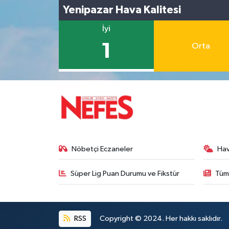
Yenipazar Hava Kalitesi
İyi
1
Orta
Nöbetçi Eczaneler
Ha
Süper Lig Puan Durumu ve Fikstür
Tüm
RSS
Copyright © 2024. Her hakkı saklıdır.