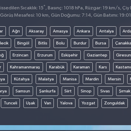
°
ssedilen Sıcaklık: 15
, Basınç: 1018 hPa, Rüzgar: 19 km/s, Çiy 
Görüş Mesafesi: 10 km, Gün Doğumu: 7:14, Gün Batımı: 19:01
ar
Ağrı
Aksaray
Amasya
Ankara
Antalya
Ard
lecik
Bingöl
Bitlis
Bolu
Burdur
Bursa
Çanakka
ığ
Erzincan
Erzurum
Eskişehir
Gaziantep
Giresun
r
Kahramanmaraş
Karabük
Karaman
Kars
Kastam
nya
Kütahya
Malatya
Manisa
Mardin
Mersin
arya
Samsun
Şanlıurfa
Siirt
Sinop
Sivas
Şırnak
Tunceli
Uşak
Van
Yalova
Yozgat
Zonguldak