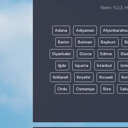
Nem: %23, Hi
Adana
Adıyaman
Afyonkarahis
Bartın
Batman
Bayburt
Bi
Diyarbakır
Düzce
Edirne
Elaz
Iğdır
Isparta
İstanbul
İzmi
Kırklareli
Kırşehir
Kocaeli
Ko
Ordu
Osmaniye
Rize
Sak