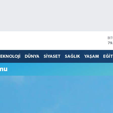
BI
79
DO
45
EKNOLOJİ
DÜNYA
SİYASET
SAĞLIK
YAŞAM
EĞİ
EU
53
umu
ST
61
G.
68
Bİ
14