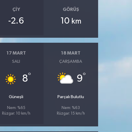
ÇIY
GÖRÜŞ
-2.6
10
km
17 MART
18 MART
SALI
ÇARŞAMBA
°
°
8
9
Güneşli
Parçalı Bulutlu
Nem: %65
Nem: %63
Rüzgar: 10 km/h
Rüzgar: 15 km/h