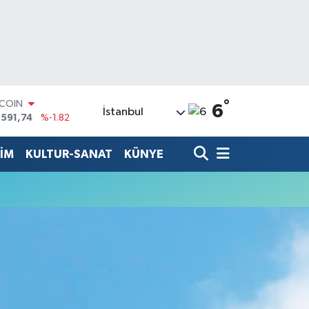
°
TCOIN
6
İstanbul
.591,74
%-1.82
LAR
,43620
%0.02
TİM
KULTUR-SANAT
KÜNYE
RO
,38690
%0.19
ERLİN
,60380
%0.18
ALTIN
62,09000
%0.19
ST100
.598,00
%0