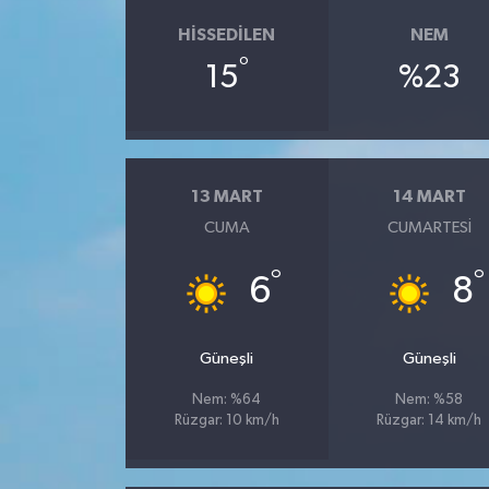
HISSEDILEN
NEM
°
15
%23
13 MART
14 MART
CUMA
CUMARTESI
°
°
6
8
Güneşli
Güneşli
Nem: %64
Nem: %58
Rüzgar: 10 km/h
Rüzgar: 14 km/h