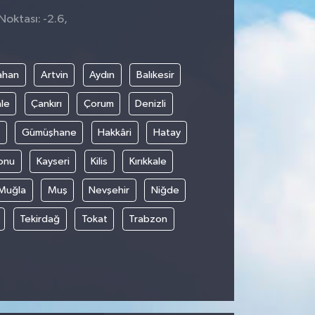
Noktası: -2.6,
ahan
Artvin
Aydın
Balıkesir
le
Çankırı
Çorum
Denizli
Gümüşhane
Hakkâri
Hatay
onu
Kayseri
Kilis
Kırıkkale
Muğla
Muş
Nevşehir
Niğde
Tekirdağ
Tokat
Trabzon