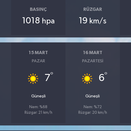
BASINÇ
RÜZGAR
1018
19
hpa
km/s
15 MART
16 MART
PAZAR
PAZARTESI
°
°
7
6
Güneşli
Güneşli
Nem: %68
Nem: %72
Rüzgar: 21 km/h
Rüzgar: 20 km/h