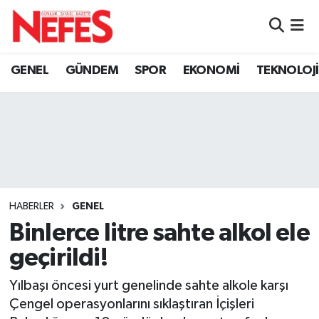
GÜNDEM
Nöbetçi Eczaneler
GENEL
GÜNDEM
SPOR
EKONOMİ
TEKNOLOJİ
Hava Durumu
Namaz Vakitleri
Trafik Durumu
Süper Lig Puan Durumu ve Fikstür
HABERLER
GENEL
Binlerce litre sahte alkol ele
Tüm Manşetler
geçirildi!
Son Dakika Haberleri
Yılbaşı öncesi yurt genelinde sahte alkole karşı
Çengel operasyonlarını sıklaştıran İçişleri
Haber Arşivi