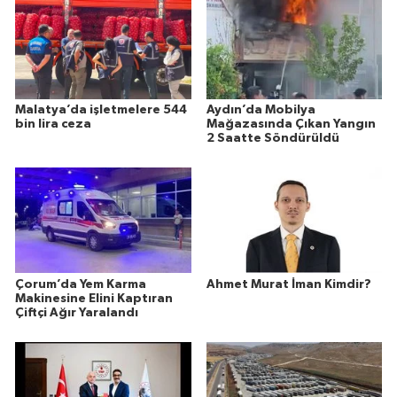
Malatya’da işletmelere 544
Aydın’da Mobilya
bin lira ceza
Mağazasında Çıkan Yangın
2 Saatte Söndürüldü
Çorum’da Yem Karma
Ahmet Murat İman Kimdir?
Makinesine Elini Kaptıran
Çiftçi Ağır Yaralandı