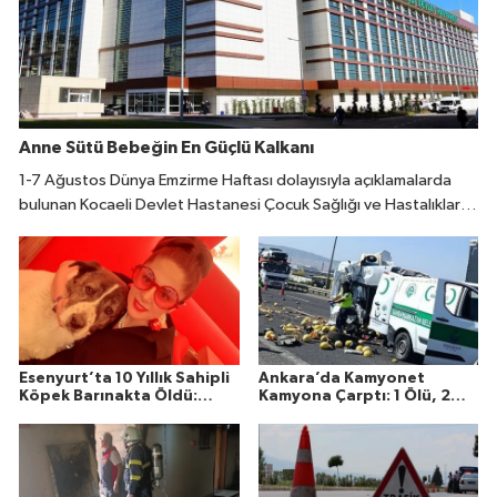
Anne Sütü Bebeğin En Güçlü Kalkanı
1-7 Ağustos Dünya Emzirme Haftası dolayısıyla açıklamalarda
bulunan Kocaeli Devlet Hastanesi Çocuk Sağlığı ve Hastalıkları
Uzmanı Fatıma Reyhan Demir, doğumdan sonraki ilk bir saat
içinde emzirmeye başlanmasının büyük önem taşıdığını belirtti.
Esenyurt’ta 10 Yıllık Sahipli
Ankara’da Kamyonet
Köpek Barınakta Öldü:
Kamyona Çarptı: 1 Ölü, 2
Aileden Otopsi ve
Yaralı
Soruşturma Talebi