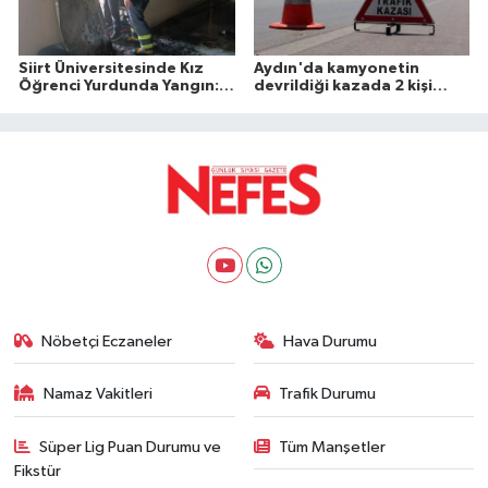
Siirt Üniversitesinde Kız
Aydın'da kamyonetin
Öğrenci Yurdunda Yangın: 1
devrildiği kazada 2 kişi
Yaralı
öldü
Nöbetçi Eczaneler
Hava Durumu
Namaz Vakitleri
Trafik Durumu
Süper Lig Puan Durumu ve
Tüm Manşetler
Fikstür