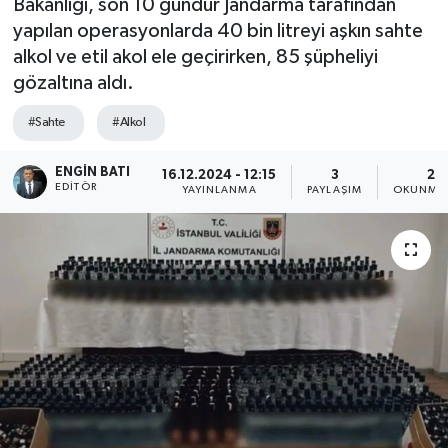
Bakanlığı, son 10 gündür Jandarma tarafından
yapılan operasyonlarda 40 bin litreyi aşkın sahte
alkol ve etil akol ele geçirirken, 85 şüpheliyi
gözaltına aldı.
#Sahte
#Alkol
ENGIN BATI
16.12.2024 - 12:15
3
2 
EDITÖR
YAYINLANMA
PAYLAŞIM
OKUNMA 