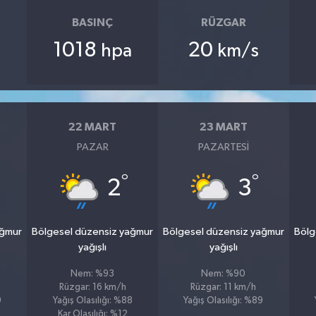
BASINÇ
RÜZGAR
1018
20
hpa
km/s
22 MART
23 MART
PAZAR
PAZARTESI
°
°
2
3
ağmur
Bölgesel düzensiz yağmur
Bölgesel düzensiz yağmur
Bölg
yağışlı
yağışlı
Nem: %93
Nem: %90
Rüzgar: 16 km/h
Rüzgar: 11 km/h
9
Yağış Olasılığı: %88
Yağış Olasılığı: %89
Kar Olasılığı: %12