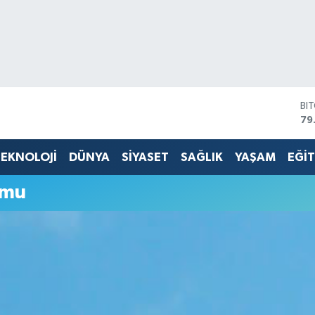
BI
79
DO
45
EKNOLOJİ
DÜNYA
SİYASET
SAĞLIK
YAŞAM
EĞİ
EU
53
umu
ST
61
G.
68
Bİ
14