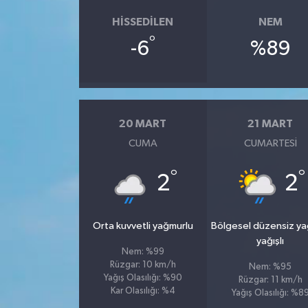
HISSEDILEN
NEM
°
-6
%89
20 MART
21 MART
CUMA
CUMARTESI
°
°
2
2
Orta kuvvetli yağmurlu
Bölgesel düzensiz y
yağışlı
Nem: %99
Rüzgar: 10 km/h
Nem: %95
Yağış Olasılığı: %90
Rüzgar: 11 km/h
Kar Olasılığı: %4
Yağış Olasılığı: %8