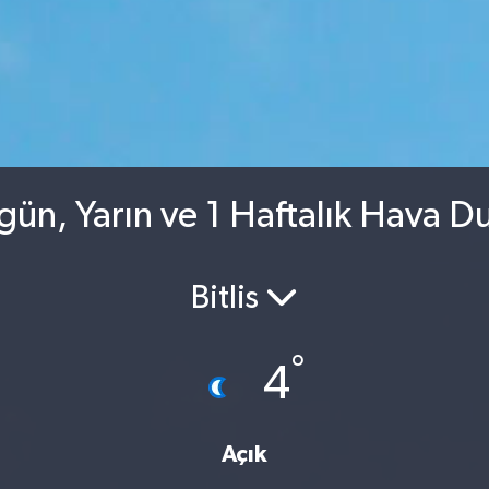
ün, Yarın ve 1 Haftalık Hava D
Bitlis
°
4
Açık