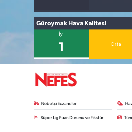
Güroymak Hava Kalitesi
İyi
1
Orta
Nöbetçi Eczaneler
Ha
Süper Lig Puan Durumu ve Fikstür
Tüm