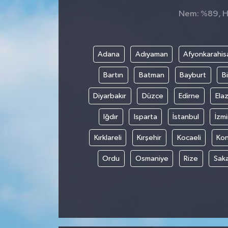
Nem: %89, His
Adana
Adıyaman
Afyonkarahis
Bartın
Batman
Bayburt
Bi
Diyarbakır
Düzce
Edirne
Elaz
Iğdır
Isparta
İstanbul
İzmi
Kırklareli
Kırşehir
Kocaeli
Ko
Ordu
Osmaniye
Rize
Sak