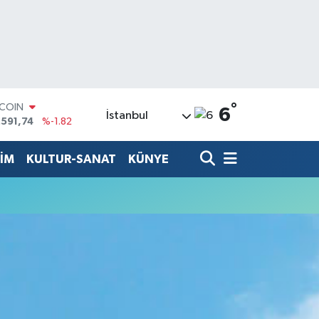
°
TCOIN
6
İstanbul
.591,74
%-1.82
LAR
,43620
%0.02
TİM
KULTUR-SANAT
KÜNYE
RO
,38690
%0.19
ERLİN
,60380
%0.18
ALTIN
62,09000
%0.19
ST100
.598,00
%0