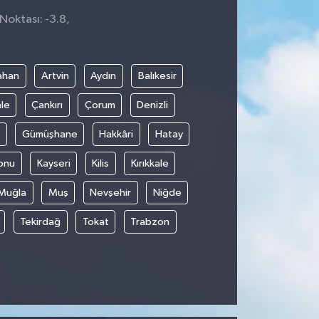
Noktası: -3.8,
ahan
Artvin
Aydın
Balıkesir
le
Çankırı
Çorum
Denizli
Gümüşhane
Hakkâri
Hatay
onu
Kayseri
Kilis
Kırıkkale
Muğla
Muş
Nevşehir
Niğde
Tekirdağ
Tokat
Trabzon