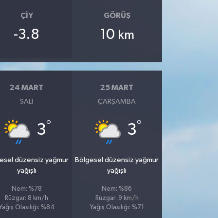
ÇIY
GÖRÜŞ
-3.8
10
km
24 MART
25 MART
SALI
ÇARŞAMBA
°
°
3
3
esel düzensiz yağmur
Bölgesel düzensiz yağmur
yağışlı
yağışlı
Nem: %78
Nem: %86
Rüzgar: 8 km/h
Rüzgar: 9 km/h
Yağış Olasılığı: %84
Yağış Olasılığı: %71