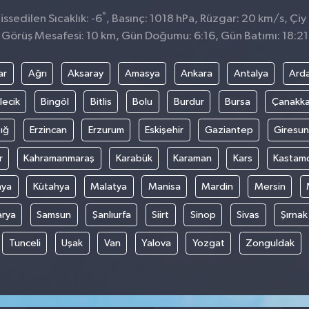
°
sedilen Sıcaklık: -6
, Basınç: 1018 hPa, Rüzgar: 20 km/s, Çiy 
Görüş Mesafesi: 10 km, Gün Doğumu: 6:16, Gün Batımı: 18:21
ar
Ağrı
Aksaray
Amasya
Ankara
Antalya
Ard
lecik
Bingöl
Bitlis
Bolu
Burdur
Bursa
Çanakka
ığ
Erzincan
Erzurum
Eskişehir
Gaziantep
Giresun
r
Kahramanmaraş
Karabük
Karaman
Kars
Kastam
nya
Kütahya
Malatya
Manisa
Mardin
Mersin
arya
Samsun
Şanlıurfa
Siirt
Sinop
Sivas
Şırnak
Tunceli
Uşak
Van
Yalova
Yozgat
Zonguldak