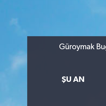
Güroymak Bug
ŞU AN