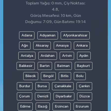
Toplam Yağış: 0 mm, Çiy Noktası:
4.8,
Görüş Mesafesi: 10 km, Gün
Doğumu: 7:09, Gün Batımı: 19:14
Adana
Adıyaman
Afyonkarahisar
Ağrı
Aksaray
Amasya
Ankara
Antalya
Ardahan
Artvin
Aydın
Balıkesir
Bartın
Batman
Bayburt
Bilecik
Bingöl
Bitlis
Bolu
Burdur
Bursa
Çanakkale
Çankırı
Çorum
Denizli
Diyarbakır
Düzce
Edirne
Elazığ
Erzincan
Erzurum