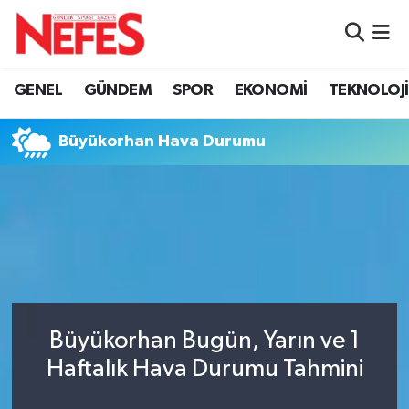
GÜNDEM
Nöbetçi Eczaneler
GENEL
GÜNDEM
SPOR
EKONOMİ
TEKNOLOJİ
Hava Durumu
Büyükorhan Hava Durumu
Namaz Vakitleri
Trafik Durumu
Süper Lig Puan Durumu ve Fikstür
Tüm Manşetler
Büyükorhan Bugün, Yarın ve 1
Son Dakika Haberleri
Haftalık Hava Durumu Tahmini
Haber Arşivi