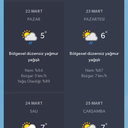
22 MART
23 MART
PAZAR
PAZARTESI
°
°
5
6
Bölgesel düzensiz yağmur
Bölgesel düzensiz yağmur
yağışlı
yağışlı
Nem: %94
Nem: %87
Rüzgar: 5 km/h
Rüzgar: 7 km/h
Yağış Olasılığı: %89
24 MART
25 MART
SALI
ÇARŞAMBA
°
°