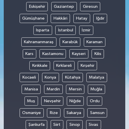
Eskişehir
Gaziantep
Giresun
Gümüşhane
Hakkâri
Hatay
Iğdır
Isparta
İstanbul
İzmir
Kahramanmaraş
Karabük
Karaman
Kars
Kastamonu
Kayseri
Kilis
Kırıkkale
Kırklareli
Kırşehir
Kocaeli
Konya
Kütahya
Malatya
Manisa
Mardin
Mersin
Muğla
Muş
Nevşehir
Niğde
Ordu
Osmaniye
Rize
Sakarya
Samsun
Şanlıurfa
Siirt
Sinop
Sivas