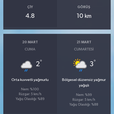
ÇIY
GÖRÜŞ
4.8
10
km
20 MART
21 MART
CUMA
CUMARTESI
°
°
2
3
Orta kuvvetli yağmurlu
Bölgesel düzensiz yağmur
yağışlı
Nem: %100
Rüzgar: 5 km/h
Nem: %99
Yağış Olasılığı: %89
Rüzgar: 5 km/h
Yağış Olasılığı: %88