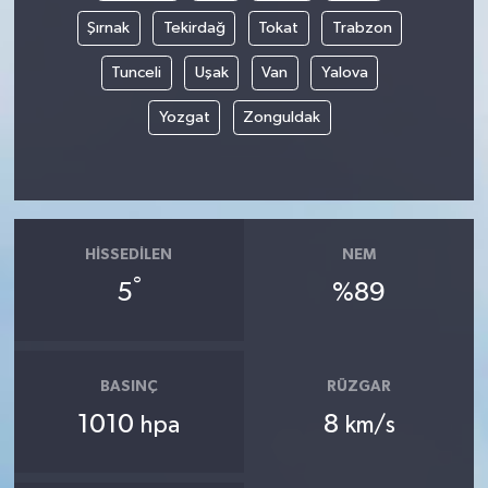
Şırnak
Tekirdağ
Tokat
Trabzon
Tunceli
Uşak
Van
Yalova
Yozgat
Zonguldak
HISSEDILEN
NEM
°
5
%89
BASINÇ
RÜZGAR
1010
8
hpa
km/s