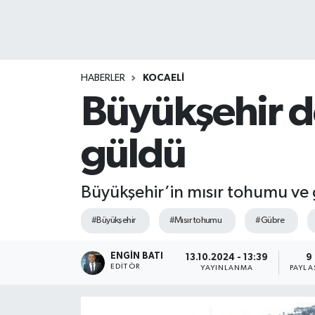
HABERLER
KOCAELİ
Büyükşehir de
güldü
Büyükşehir’in mısır tohumu ve 
#Büyükşehir
#Mısır tohumu
#Gübre
ENGIN BATI
13.10.2024 - 13:39
9
EDITÖR
YAYINLANMA
PAYLA