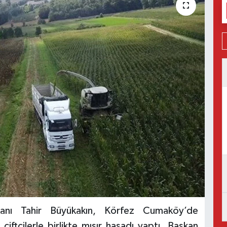
kanı Tahir Büyükakın, Körfez Cumaköy’de
iftçilerle birlikte mısır hasadı yaptı. Başkan