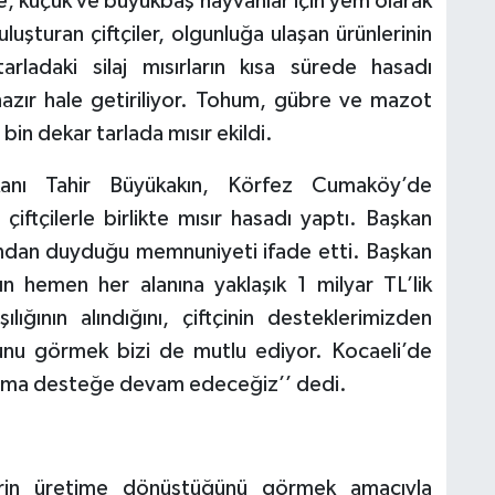
e, küçük ve büyükbaş hayvanlar için yem olarak
uluşturan çiftçiler, olgunluğa ulaşan ürünlerinin
arladaki silaj mısırların kısa sürede hasadı
 hazır hale getiriliyor. Tohum, gübre ve mazot
bin dekar tarlada mısır ekildi.
kanı Tahir Büyükakın, Körfez Cumaköy’de
iftçilerle birlikte mısır hasadı yaptı. Başkan
ndan duyduğu memnuniyeti ifade etti. Başkan
ın hemen her alanına yaklaşık 1 milyar TL’lik
ığının alındığını, çiftçinin desteklerimizden
u görmek bizi de mutlu ediyor. Kocaeli’de
rıma desteğe devam edeceğiz’’ dedi.
erin üretime dönüştüğünü görmek amacıyla