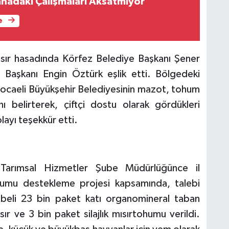
ahadaki Çalışmaları Aksatmıyor
D
s
e
i
b
ö
sır hasadında Körfez Belediye Başkanı Şener
 Başkanı Engin Öztürk eşlik etti. Bölgedeki
, Kocaeli Büyükşehir Belediyesinin mazot, tohum
 belirterek, çiftçi dostu olarak gördükleri
ayı teşekkür etti.
ğı Tarımsal Hizmetler Şube Müdürlüğünce il
humu destekleme projesi kapsamında, talebi
ibeli 23 bin paket katı organomineral taban
r ve 3 bin paket silajlık mısırtohumu verildi.