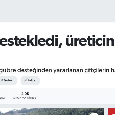
stekledi, üretici
gübre desteğinden yararlanan çiftçilerin 
#Destek
#Üretici
4 DK
ŞIM
OKUNMA SÜRESI