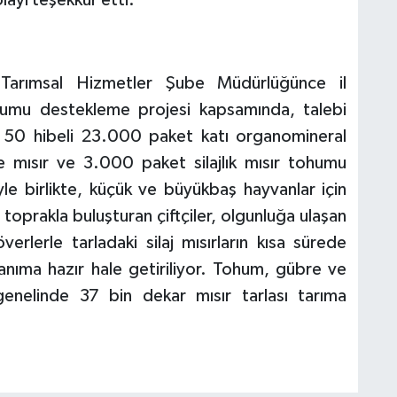
ayı teşekkür etti.
ğı Tarımsal Hizmetler Şube Müdürlüğünce il
humu destekleme projesi kapsamında, talebi
e 50 hibeli 23.000 paket katı organomineral
 mısır ve 3.000 paket silajlık mısır tohumu
e birlikte, küçük ve büyükbaş hayvanlar için
 toprakla buluşturan çiftçiler, olgunluğa ulaşan
verlerle tarladaki silaj mısırların kısa sürede
lanıma hazır hale getiriliyor. Tohum, gübre ve
enelinde 37 bin dekar mısır tarlası tarıma