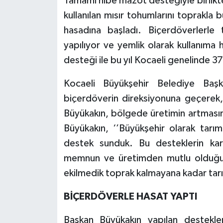
Tamamı hibe mazot desteğiyle birlikt
kullanılan mısır tohumlarını toprakla b
hasadına başladı. Biçerdöverlerle t
yapılıyor ve yemlik olarak kullanıma
desteği ile bu yıl Kocaeli genelinde 37 
Kocaeli Büyükşehir Belediye Baş
biçerdöverin direksiyonuna geçerek, ç
Büyükakın, bölgede üretimin artması
Büyükakın, ‘’Büyükşehir olarak tarım
destek sunduk. Bu desteklerin karşıl
memnun ve üretimden mutlu olduğun
ekilmedik toprak kalmayana kadar ta
BİÇERDÖVERLE HASAT YAPTI
Başkan Büyükakın yapılan destekl