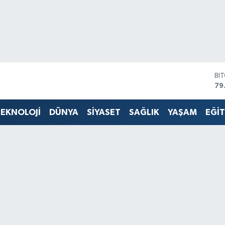
BI
79
DO
45
EKNOLOJİ
DÜNYA
SİYASET
SAĞLIK
YAŞAM
EĞİ
EU
53
ST
61
G.
68
Bİ
14