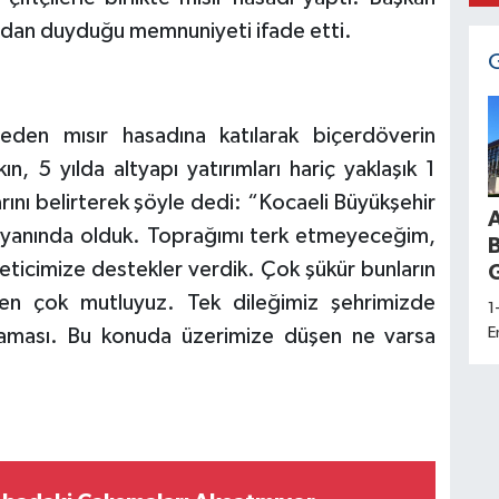
ndan duyduğu memnuniyeti ifade etti.
den mısır hasadına katılarak biçerdöverin
, 5 yılda altyapı yatırımları hariç yaklaşık 1
arını belirterek şöyle dedi: “Kocaeli Büyükşehir
ep yanında olduk. Toprağımı terk etmeyeceğim,
eticimize destekler verdik. Çok şükür bunların
G
en çok mutluyuz. Tek dileğimiz şehrimizde
1
E
lmaması. Bu konuda üzerimize düşen ne varsa
d
a
K
H
S
U