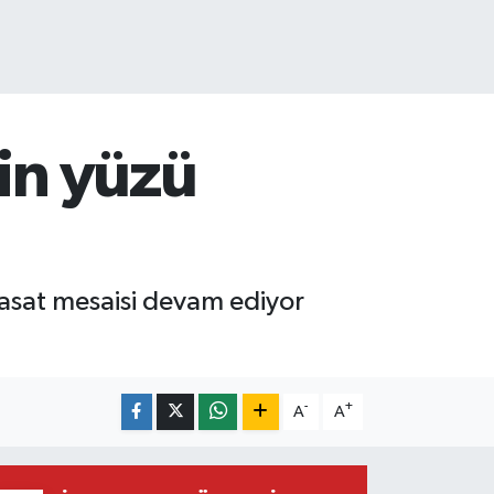
nin yüzü
hasat mesaisi devam ediyor
-
+
A
A