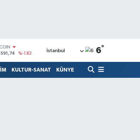
°
TCOIN
6
İstanbul
.591,74
%-1.82
LAR
,43620
%0.02
TİM
KULTUR-SANAT
KÜNYE
RO
,38690
%0.19
ERLİN
,60380
%0.18
ALTIN
62,09000
%0.19
ST100
.598,00
%0