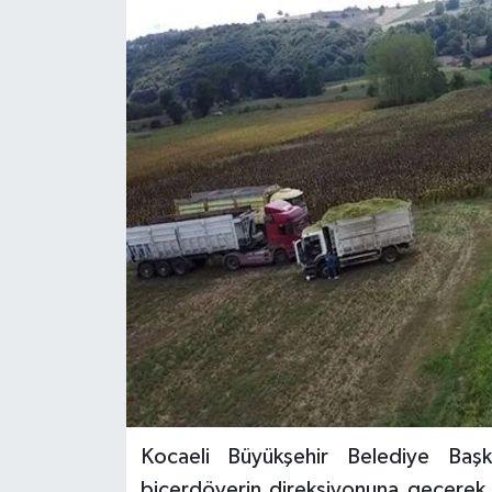
Kocaeli Büyükşehir Belediye Baş
biçerdöverin direksiyonuna geçerek, ç