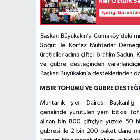
Raif Öztürk S
İçeriği Görüntül
Başkan Büyükakın’a Cumaköy’deki mı
Söğüt ile Körfez Muhtarlar Derneği
üreticiler adına çiftçi İbrahim Sadun
ve gübre desteğinden yararlandığını
Başkan Büyükakın’a desteklerinden dol
MISIR TOHUMU VE GÜBRE DESTEĞİ
Muhtarlık İşleri Dairesi Başkanlı
genelinde yürütülen yem bitkisi to
alınan bin 800 çiftçiye yüzde 50 h
gübresi ile 2 bin 200 paket dane mısı