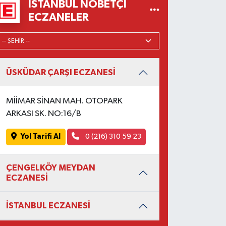
İSTANBUL NÖBETÇI
ECZANELER
ÜSKÜDAR ÇARŞI ECZANESİ
MİİMAR SİNAN MAH. OTOPARK
ARKASI SK. NO:16/B
Yol Tarifi Al
0 (216) 310 59 23
ÇENGELKÖY MEYDAN
ECZANESİ
İSTANBUL ECZANESİ