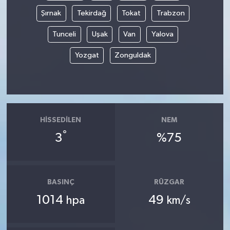
Şırnak
Tekirdağ
Tokat
Trabzon
Tunceli
Uşak
Van
Yalova
Yozgat
Zonguldak
HISSEDILEN
NEM
°
3
%75
BASINÇ
RÜZGAR
1014
49
hpa
km/s