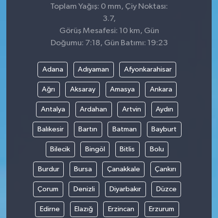
Toplam Yağış: 0 mm, Çiy Noktası:
3.7,
Görüş Mesafesi: 10 km, Gün
Doğumu: 7:18, Gün Batımı: 19:23
Adana
Adıyaman
Afyonkarahisar
Ağrı
Aksaray
Amasya
Ankara
Antalya
Ardahan
Artvin
Aydın
Balıkesir
Bartın
Batman
Bayburt
Bilecik
Bingöl
Bitlis
Bolu
Burdur
Bursa
Çanakkale
Çankırı
Çorum
Denizli
Diyarbakır
Düzce
Edirne
Elazığ
Erzincan
Erzurum