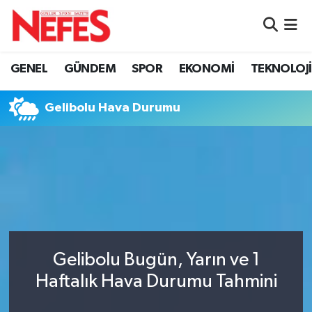
GÜNDEM
Nöbetçi Eczaneler
GENEL
GÜNDEM
SPOR
EKONOMİ
TEKNOLOJİ
Hava Durumu
Gelibolu Hava Durumu
Namaz Vakitleri
Trafik Durumu
Süper Lig Puan Durumu ve Fikstür
Tüm Manşetler
Gelibolu Bugün, Yarın ve 1
Son Dakika Haberleri
Haftalık Hava Durumu Tahmini
Haber Arşivi