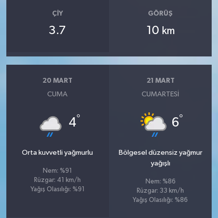
ÇIY
GÖRÜŞ
3.7
10
km
20 MART
21 MART
CUMA
CUMARTESI
°
°
4
6
Orta kuvvetli yağmurlu
Bölgesel düzensiz yağmur
yağışlı
Nem: %91
Rüzgar: 41 km/h
Nem: %86
Yağış Olasılığı: %91
Rüzgar: 33 km/h
Yağış Olasılığı: %86