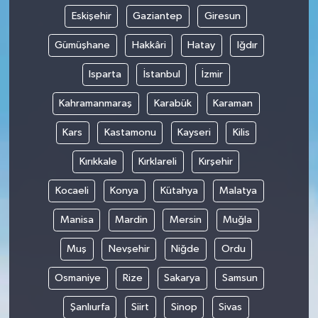
Eskişehir
Gaziantep
Giresun
Gümüşhane
Hakkâri
Hatay
Iğdır
Isparta
İstanbul
İzmir
Kahramanmaraş
Karabük
Karaman
Kars
Kastamonu
Kayseri
Kilis
Kırıkkale
Kırklareli
Kırşehir
Kocaeli
Konya
Kütahya
Malatya
Manisa
Mardin
Mersin
Muğla
Muş
Nevşehir
Niğde
Ordu
Osmaniye
Rize
Sakarya
Samsun
Şanlıurfa
Siirt
Sinop
Sivas