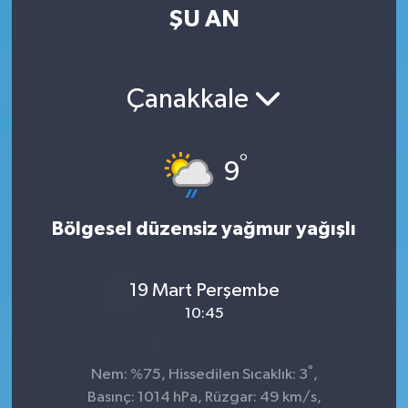
ŞU AN
Çanakkale
°
9
Bölgesel düzensiz yağmur yağışlı
19 Mart Perşembe
10:45
°
Nem: %75, Hissedilen Sıcaklık: 3
,
Basınç: 1014 hPa, Rüzgar: 49 km/s,