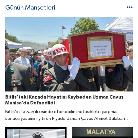
Günün Manşetleri
Bitlis’teki Kazada Hayatını Kaybeden Uzman Çavuş
Manisa’da Defnedildi
Bitlis’in Tatvan ilçesinde otomobilin motosiklete çarpması
sonucu yaşamını yitiren Piyade Uzman Çavuş Ahmet Balaban
(31), memleketi Manisa’da son yolculuğuna uğurlandı.