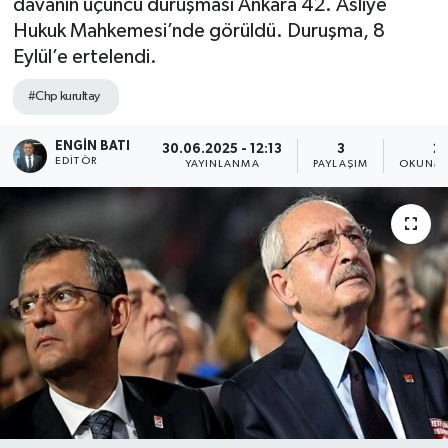
davanın üçüncü duruşması Ankara 42. Asliye
Hukuk Mahkemesi’nde görüldü. Duruşma, 8
Eylül’e ertelendi.
#Chp kurultay
ENGIN BATI
30.06.2025 - 12:13
3
2 
EDITÖR
YAYINLANMA
PAYLAŞIM
OKUNMA