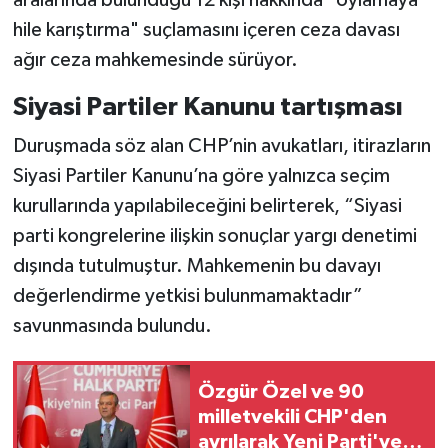
hile karıştırma" suçlamasını içeren ceza davası
ağır ceza mahkemesinde sürüyor.
Siyasi Partiler Kanunu tartışması
Duruşmada söz alan CHP’nin avukatları, itirazların
Siyasi Partiler Kanunu’na göre yalnızca seçim
kurullarında yapılabileceğini belirterek, “Siyasi
parti kongrelerine ilişkin sonuçlar yargı denetimi
dışında tutulmuştur. Mahkemenin bu davayı
değerlendirme yetkisi bulunmamaktadır”
savunmasında bulundu.
Özgür Özel ve 90
milletvekili CHP'den
ayrılarak Yeni Parti'ye