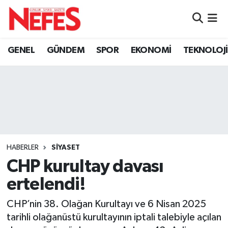
GÜNDEM
Nöbetçi Eczaneler
GENEL
GÜNDEM
SPOR
EKONOMİ
TEKNOLOJİ
Hava Durumu
Namaz Vakitleri
Trafik Durumu
Süper Lig Puan Durumu ve Fikstür
HABERLER
SİYASET
CHP kurultay davası
Tüm Manşetler
ertelendi!
Son Dakika Haberleri
CHP’nin 38. Olağan Kurultayı ve 6 Nisan 2025
tarihli olağanüstü kurultayının iptali talebiyle açılan
Haber Arşivi