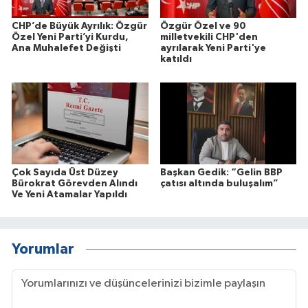
CHP’de Büyük Ayrılık: Özgür
Özgür Özel ve 90
Özel Yeni Parti’yi Kurdu,
milletvekili CHP'den
Ana Muhalefet Değişti
ayrılarak Yeni Parti'ye
katıldı
Çok Sayıda Üst Düzey
Başkan Gedik: “Gelin BBP
Bürokrat Görevden Alındı
çatısı altında buluşalım”
Ve Yeni Atamalar Yapıldı
Yorumlar