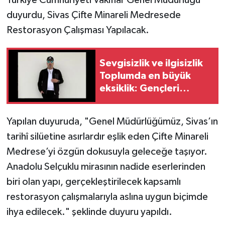
Türkiye Cumhuriyeti Vakıflar Genel Müdürlüğü
duyurdu, Sivas Çifte Minareli Medresede
Restorasyon Çalışması Yapılacak.
Sevgisizlik ve ilgisizlik
Toplumda en büyük
eksiklik: Gençleri
anlamalıyız.
Yapılan duyuruda, "Genel Müdürlüğümüz, Sivas’ın
tarihî silüetine asırlardır eşlik eden Çifte Minareli
Medrese’yi özgün dokusuyla geleceğe taşıyor.
Anadolu Selçuklu mirasının nadide eserlerinden
biri olan yapı, gerçekleştirilecek kapsamlı
restorasyon çalışmalarıyla aslına uygun biçimde
ihya edilecek." şeklinde duyuru yapıldı.