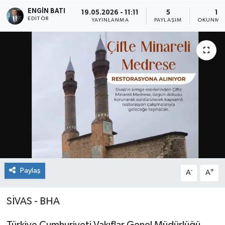
ENGIN BATI
19.05.2026 - 11:11
5
1 D
EDITÖR
YAYINLANMA
PAYLAŞIM
OKUNMA 
Paylaş
-
+
A
A
SİVAS - BHA