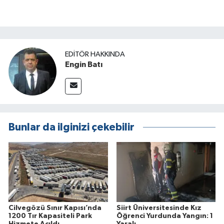
EDITÖR HAKKINDA
Engin Batı
Bunlar da ilginizi çekebilir
Cilvegözü Sınır Kapısı’nda
Siirt Üniversitesinde Kız
1200 Tır Kapasiteli Park
Öğrenci Yurdunda Yangın: 1
Hizmete Açıldı
Yaralı