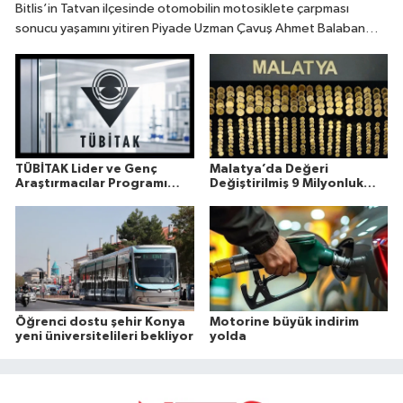
Bitlis’in Tatvan ilçesinde otomobilin motosiklete çarpması
sonucu yaşamını yitiren Piyade Uzman Çavuş Ahmet Balaban
(31), memleketi Manisa’da son yolculuğuna uğurlandı.
TÜBİTAK Lider ve Genç
Malatya’da Değeri
Araştırmacılar Programı
Değiştirilmiş 9 Milyonluk
Sonuçları Açıklandı
Altın Ele Geçirildi
Öğrenci dostu şehir Konya
Motorine büyük indirim
yeni üniversitelileri bekliyor
yolda