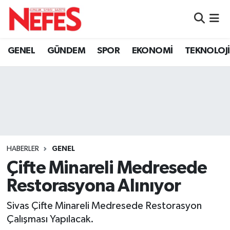
GÜNDEM
Nöbetçi Eczaneler
GENEL
GÜNDEM
SPOR
EKONOMİ
TEKNOLOJİ
Hava Durumu
Namaz Vakitleri
Trafik Durumu
Süper Lig Puan Durumu ve Fikstür
HABERLER
GENEL
Çifte Minareli Medresede
Tüm Manşetler
Restorasyona Alınıyor
Son Dakika Haberleri
Sivas Çifte Minareli Medresede Restorasyon
Çalışması Yapılacak.
Haber Arşivi