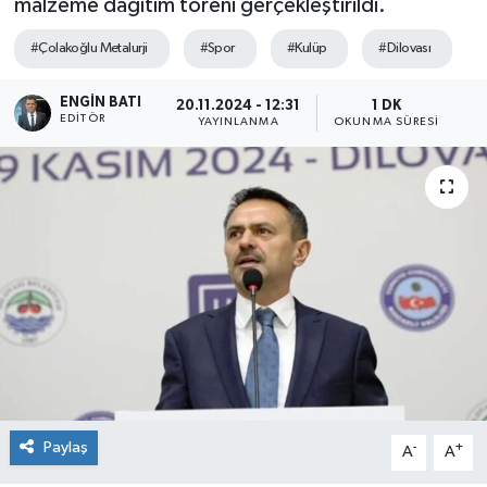
malzeme dağıtım töreni gerçekleştirildi.
#Çolakoğlu Metalurji
#Spor
#Kulüp
#Dilovası
ENGIN BATI
20.11.2024 - 12:31
1 DK
EDITÖR
YAYINLANMA
OKUNMA SÜRESI
Paylaş
-
+
A
A