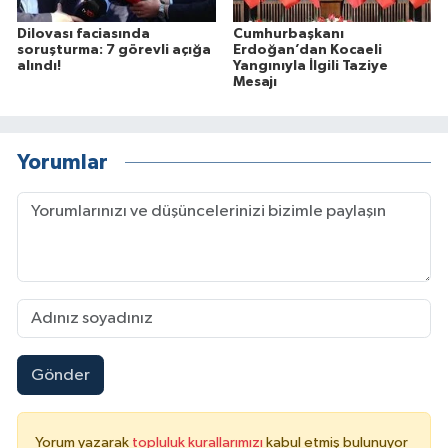
Dilovası faciasında
Cumhurbaşkanı
soruşturma: 7 görevli açığa
Erdoğan’dan Kocaeli
alındı!
Yangınıyla İlgili Taziye
Mesajı
Yorumlar
Gönder
Yorum yazarak
topluluk kurallarımızı
kabul etmiş bulunuyor