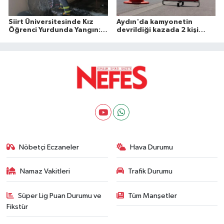
Siirt Üniversitesinde Kız
Aydın'da kamyonetin
Öğrenci Yurdunda Yangın: 1
devrildiği kazada 2 kişi
Yaralı
öldü
Nöbetçi Eczaneler
Hava Durumu
Namaz Vakitleri
Trafik Durumu
Süper Lig Puan Durumu ve
Tüm Manşetler
Fikstür