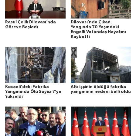
Resul Çelik Dilovası’nda
Dilovası’nda Çıkan
Göreve Başladı
Yangında 70 Yaşındaki
Engelli Vatandaş Hayatını
Kaybetti
Kocaeli’deki Fabrika
Altı işçinin öldüğü fabrika
Yangınında Ölü Sayısı 7’ye
yangınının nedeni belli oldu
Yükseldi