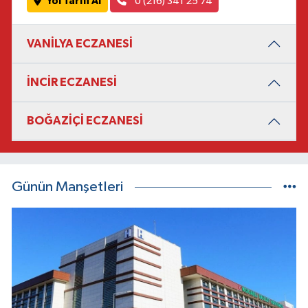
Yol Tarifi Al
0 (216) 341 25 74
VANİLYA ECZANESİ
İNCİR ECZANESİ
BOĞAZİÇİ ECZANESİ
Günün Manşetleri