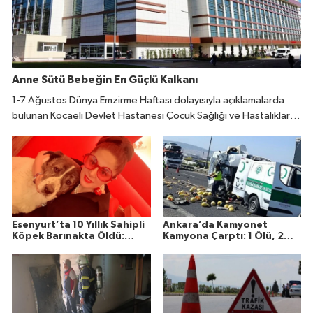
Anne Sütü Bebeğin En Güçlü Kalkanı
1-7 Ağustos Dünya Emzirme Haftası dolayısıyla açıklamalarda
bulunan Kocaeli Devlet Hastanesi Çocuk Sağlığı ve Hastalıkları
Uzmanı Fatıma Reyhan Demir, doğumdan sonraki ilk bir saat
içinde emzirmeye başlanmasının büyük önem taşıdığını belirtti.
Esenyurt’ta 10 Yıllık Sahipli
Ankara’da Kamyonet
Köpek Barınakta Öldü:
Kamyona Çarptı: 1 Ölü, 2
Aileden Otopsi ve
Yaralı
Soruşturma Talebi