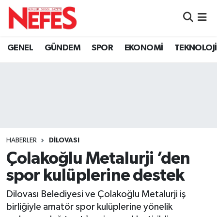
GÜNDEM
Nöbetçi Eczaneler
GENEL
GÜNDEM
SPOR
EKONOMİ
TEKNOLOJİ
Hava Durumu
Namaz Vakitleri
Trafik Durumu
Süper Lig Puan Durumu ve Fikstür
HABERLER
DİLOVASI
Çolakoğlu Metalurji ’den
Tüm Manşetler
spor kulüplerine destek
Son Dakika Haberleri
Dilovası Belediyesi ve Çolakoğlu Metalurji iş
birliğiyle amatör spor kulüplerine yönelik
Haber Arşivi