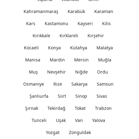
Kahramanmaraş
Kahramanmaraş
Karabük
Karaman
Karabük
Kars
Kastamonu
Kayseri
Kilis
Karaman
Kars
Kırıkkale
Kırklareli
Kırşehir
Kastamonu
Kocaeli
Konya
Kütahya
Malatya
Kayseri
Manisa
Mardin
Mersin
Muğla
Kilis
Kırıkkale
Muş
Nevşehir
Niğde
Ordu
Kırklareli
Osmaniye
Rize
Sakarya
Samsun
Kırşehir
Şanlıurfa
Siirt
Sinop
Sivas
Kocaeli
Konya
Şırnak
Tekirdağ
Tokat
Trabzon
Kütahya
Tunceli
Uşak
Van
Yalova
Malatya
Yozgat
Zonguldak
Manisa