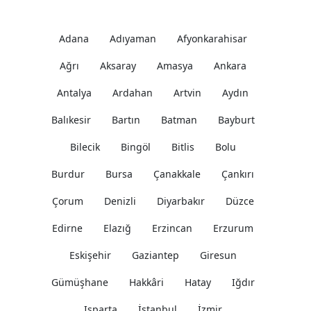
Doğumu: 6:49, Gün Batımı: 18:49
Düzce
Edirne
Adana
Adıyaman
Afyonkarahisar
Elazığ
Ağrı
Aksaray
Amasya
Ankara
Erzincan
Antalya
Ardahan
Artvin
Aydın
Erzurum
Eskişehir
Balıkesir
Bartın
Batman
Bayburt
Gaziantep
Bilecik
Bingöl
Bitlis
Bolu
Giresun
Burdur
Bursa
Çanakkale
Çankırı
Gümüşhane
Hakkâri
Çorum
Denizli
Diyarbakır
Düzce
Hatay
Edirne
Elazığ
Erzincan
Erzurum
Iğdır
Eskişehir
Gaziantep
Giresun
Isparta
İstanbul
Gümüşhane
Hakkâri
Hatay
Iğdır
İzmir
Isparta
İstanbul
İzmir