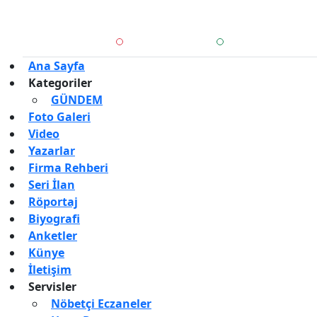
Haber Yazılımı:
TE Bilişim
Ana Sayfa
Kategoriler
GÜNDEM
Foto Galeri
Video
Yazarlar
Firma Rehberi
Seri İlan
Röportaj
Biyografi
Anketler
Künye
İletişim
Servisler
Nöbetçi Eczaneler