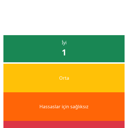
Rüzgar: 18 km/h
Yağış Olasılığı: %79
Boğazkale Hava Kalitesi
İyi
1
Orta
Hassaslar için sağlıksız