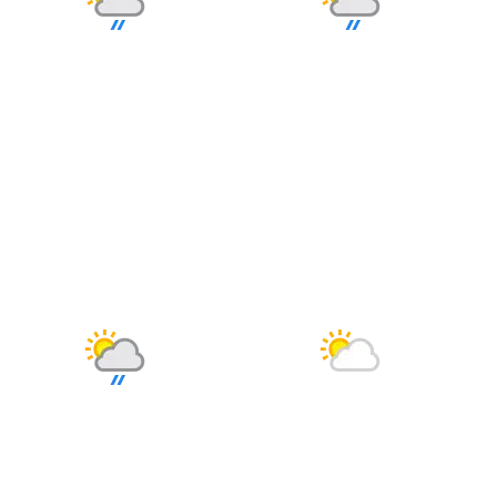
Bölgesel düzensiz yağmur
Bölgesel düzensiz yağmur
yağışlı
yağışlı
Nem: %92
Nem: %83
Rüzgar: 31 km/h
Rüzgar: 19 km/h
Yağış Olasılığı: %89
Yağış Olasılığı: %88
22 MART
23 MART
PAZAR
PAZARTESI
°
°
6
6
Bölgesel düzensiz yağmur
Parçalı Bulutlu
yağışlı
Nem: %77
Rüzgar: 14 km/h
Nem: %79