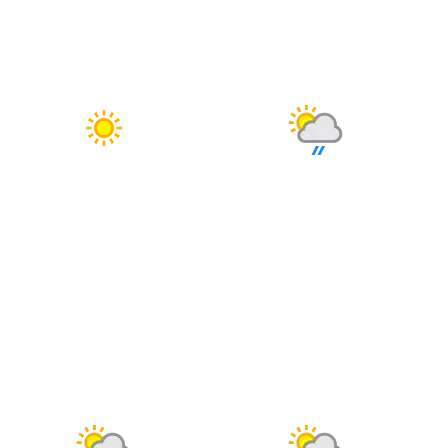
Şırnak
18 MART
19 MART
Tekirdağ
ÇARŞAMBA
PERŞEMBE
Tokat
Trabzon
°
°
8
8
Tunceli
Uşak
Güneşli
Bölgesel düzensiz yağmur
Van
yağışlı
Nem: %65
Yalova
Rüzgar: 19 km/h
Nem: %66
Yozgat
Rüzgar: 35 km/h
Yağış Olasılığı: %81
Zonguldak
20 MART
21 MART
CUMA
CUMARTESI
°
°
4
5