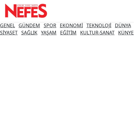
GENEL
GÜNDEM
SPOR
EKONOMİ
TEKNOLOJİ
DÜNYA
SİYASET
SAĞLIK
YAŞAM
EĞİTİM
KULTUR-SANAT
KÜNYE
Boğazkale Hava Durumu
Boğazkale Bugün, Yarın ve 1
Haftalık Hava Durumu Tahmini