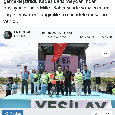
gerçekleştirildi. Kadeş Barış Meydanı’ndan
başlayan etkinlik Millet Bahçesi’nde sona ererken,
sağlıklı yaşam ve bağımlılıkla mücadele mesajları
verildi.
ENGIN BATI
16.06.2026 - 11:23
2
3 
EDITÖR
YAYINLANMA
PAYLAŞIM
OKUNMA
Paylaş
-
+
A
A