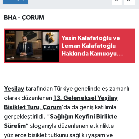
BHA - ÇORUM
Yasin Kalafatoğlu ve
Leman Kalafatoğlu
Hakkında Kamuoyu
Duyurusu
Yeşilay
tarafından Türkiye genelinde eş zamanlı
olarak düzenlenen
13. Geleneksel Yeşilay
Bisiklet Turu
,
Çorum
’da da geniş katılımla
gerçekleştirildi. “
Sağlığın Keyfini Birlikte
Sürelim
” sloganıyla düzenlenen etkinlikte
yüzlerce bisiklet tutkunu sağlıklı yaşam ve