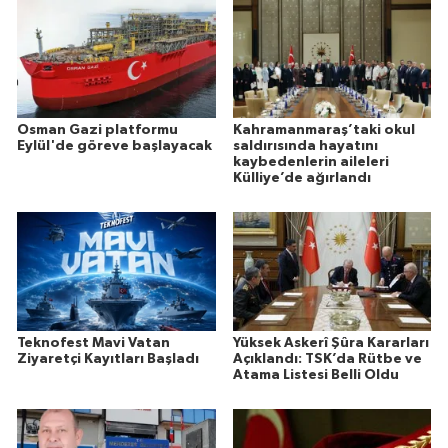
Osman Gazi platformu
Kahramanmaraş’taki okul
Eylül'de göreve başlayacak
saldırısında hayatını
kaybedenlerin aileleri
Külliye’de ağırlandı
Teknofest Mavi Vatan
Yüksek Askerî Şûra Kararları
Ziyaretçi Kayıtları Başladı
Açıklandı: TSK’da Rütbe ve
Atama Listesi Belli Oldu