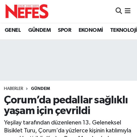
GÜNDEM
Nöbetçi Eczaneler
GENEL
GÜNDEM
SPOR
EKONOMİ
TEKNOLOJİ
Hava Durumu
Namaz Vakitleri
Trafik Durumu
Süper Lig Puan Durumu ve Fikstür
HABERLER
GÜNDEM
Çorum’da pedallar sağlıklı
Tüm Manşetler
yaşam için çevrildi
Son Dakika Haberleri
Yeşilay tarafından düzenlenen 13. Geleneksel
Bisiklet Turu, Çorum’da yüzlerce kişinin katılımıyla
Haber Arşivi