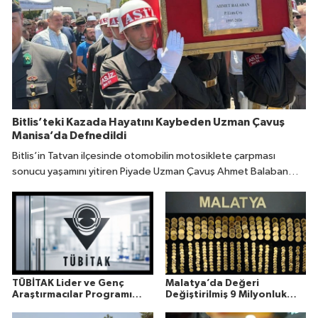
Bitlis’teki Kazada Hayatını Kaybeden Uzman Çavuş
Manisa’da Defnedildi
Bitlis’in Tatvan ilçesinde otomobilin motosiklete çarpması
sonucu yaşamını yitiren Piyade Uzman Çavuş Ahmet Balaban
(31), memleketi Manisa’da son yolculuğuna uğurlandı.
TÜBİTAK Lider ve Genç
Malatya’da Değeri
Araştırmacılar Programı
Değiştirilmiş 9 Milyonluk
Sonuçları Açıklandı
Altın Ele Geçirildi