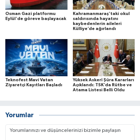
Osman Gazi platformu
Kahramanmaraş’taki okul
Eylül'de göreve başlayacak
saldırısında hayatını
kaybedenlerin aileleri
Külliye’de ağırlandı
Teknofest Mavi Vatan
Yüksek Askerî Şûra Kararları
Ziyaretçi Kayıtları Başladı
Açıklandı: TSK’da Rütbe ve
Atama Listesi Belli Oldu
Yorumlar