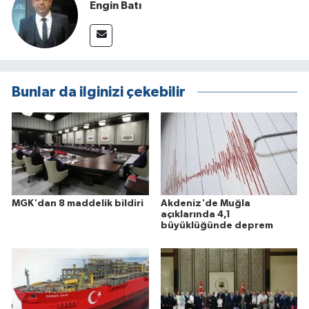
Engin Batı
Bunlar da ilginizi çekebilir
MGK'dan 8 maddelik bildiri
Akdeniz'de Muğla
açıklarında 4,1
büyüklüğünde deprem