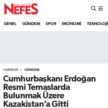
GÜNDEM
Nöbetçi Eczaneler
GENEL
GÜNDEM
SPOR
EKONOMİ
TEKNOLOJİ
Hava Durumu
Namaz Vakitleri
Trafik Durumu
Süper Lig Puan Durumu ve Fikstür
HABERLER
GÜNDEM
Cumhurbaşkanı Erdoğan
Tüm Manşetler
Resmi Temaslarda
Son Dakika Haberleri
Bulunmak Üzere
Kazakistan’a Gitti
Haber Arşivi