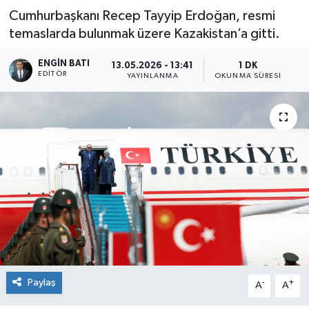
Cumhurbaşkanı Recep Tayyip Erdoğan, resmi
temaslarda bulunmak üzere Kazakistan’a gitti.
ENGIN BATI
13.05.2026 - 13:41
1 DK
EDITÖR
YAYINLANMA
OKUNMA SÜRESI
Paylaş
-
+
A
A