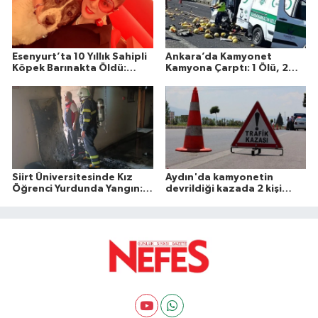
Esenyurt’ta 10 Yıllık Sahipli
Ankara’da Kamyonet
Köpek Barınakta Öldü:
Kamyona Çarptı: 1 Ölü, 2
Aileden Otopsi ve
Yaralı
Soruşturma Talebi
Siirt Üniversitesinde Kız
Aydın'da kamyonetin
Öğrenci Yurdunda Yangın: 1
devrildiği kazada 2 kişi
Yaralı
öldü