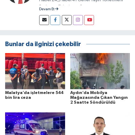
Radyo ve Televizyon Programcısı
Devam Et
Bunlar da ilginizi çekebilir
Malatya’da işletmelere 544
Aydın’da Mobilya
bin lira ceza
Mağazasında Çıkan Yangın
2 Saatte Söndürüldü