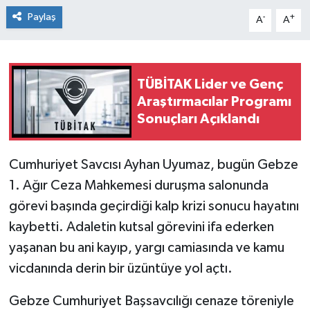
Paylaş
-
+
A
A
TÜBİTAK Lider ve Genç
Araştırmacılar Programı
Sonuçları Açıklandı
Cumhuriyet Savcısı Ayhan Uyumaz, bugün Gebze
1. Ağır Ceza Mahkemesi duruşma salonunda
görevi başında geçirdiği kalp krizi sonucu hayatını
kaybetti. Adaletin kutsal görevini ifa ederken
yaşanan bu ani kayıp, yargı camiasında ve kamu
vicdanında derin bir üzüntüye yol açtı.
Gebze Cumhuriyet Başsavcılığı cenaze töreniyle