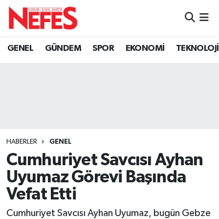
GÜNDEM
Nöbetçi Eczaneler
GENEL
GÜNDEM
SPOR
EKONOMİ
TEKNOLOJİ
Hava Durumu
Namaz Vakitleri
Trafik Durumu
Süper Lig Puan Durumu ve Fikstür
HABERLER
GENEL
Cumhuriyet Savcısı Ayhan
Tüm Manşetler
Uyumaz Görevi Başında
Son Dakika Haberleri
Vefat Etti
Haber Arşivi
Cumhuriyet Savcısı Ayhan Uyumaz, bugün Gebze