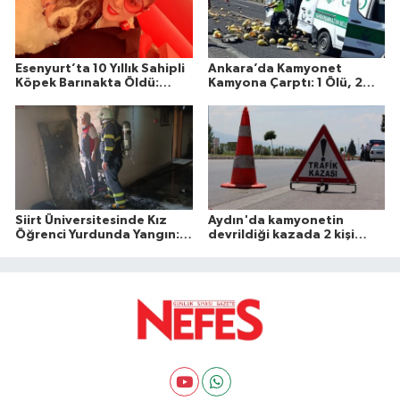
Esenyurt’ta 10 Yıllık Sahipli
Ankara’da Kamyonet
Köpek Barınakta Öldü:
Kamyona Çarptı: 1 Ölü, 2
Aileden Otopsi ve
Yaralı
Soruşturma Talebi
Siirt Üniversitesinde Kız
Aydın'da kamyonetin
Öğrenci Yurdunda Yangın: 1
devrildiği kazada 2 kişi
Yaralı
öldü