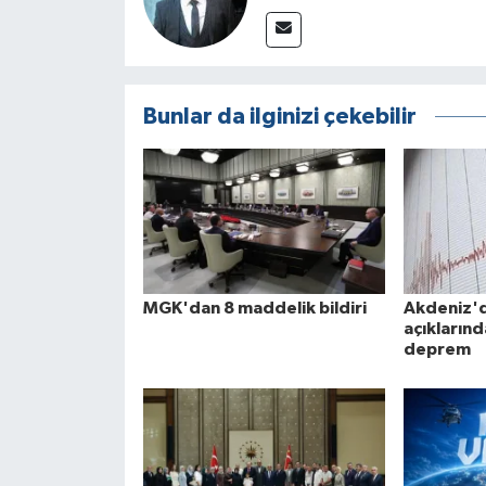
Bunlar da ilginizi çekebilir
MGK'dan 8 maddelik bildiri
Akdeniz'
açıkların
deprem