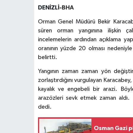
DENİZLİ-
BHA
Orman Genel Müdürü Bekir Karacabey
süren orman yangınına ilişkin ça
incelemelerin ardından açıklama ya
oranının yüzde 20 olması nedeniyle 
belirtti.
Yangının zaman zaman yön değiştire
zorlaştırdığını vurgulayan Karacabey
kayalık ve engebeli bir arazi. Böy
arazözleri sevk etmek zaman aldı.
dedi.
Osman Gazi pl