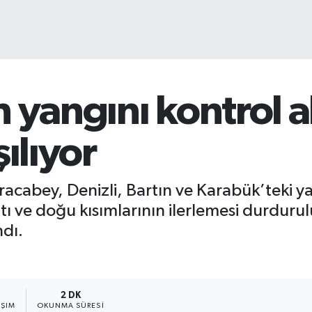
 yangını kontrol a
ılıyor
abey, Denizli, Bartın ve Karabük’teki ya
atı ve doğu kısımlarının ilerlemesi durduru
ndı.
2 DK
AŞIM
OKUNMA SÜRESI