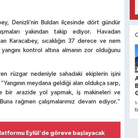
, Denizli’nin Buldan ilçesinde dört gündür
lışmaları yakından takip ediyor. Havadan
pan Karacabey, sıcaklığın 37 derece ve nem
yangını kontrol altına almanın zor olduğunu
n rüzgar nedeniyle sahadaki ekiplerin işini
, “Yangının meydana geldiği alan oldukça sarp,
le bir arazide yol yapmak, iş makineleri ve
G
 Buna rağmen çalışmalarımız devam ediyor.”
1
E
d
a
K
atformu Eylül'de göreve başlayacak
H