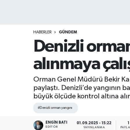
HABERLER
GÜNDEM
Denizli orman
alınmaya çalış
Orman Genel Müdürü Bekir Karac
paylaştı. Denizli’de yangının b
büyük ölçüde kontrol altına alı
#Denizli orman yangını
ENGIN BATI
01.09.2025 - 15:22
1
EDITÖR
YAYINLANMA
PAYL