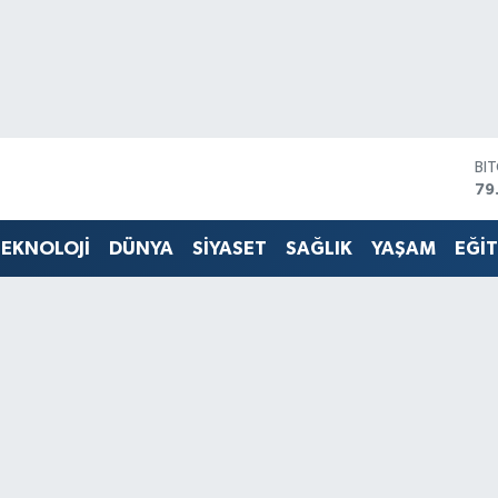
BI
79
DO
45
EU
EKNOLOJİ
DÜNYA
SİYASET
SAĞLIK
YAŞAM
EĞİ
53
ST
61
G.
68
Bİ
14