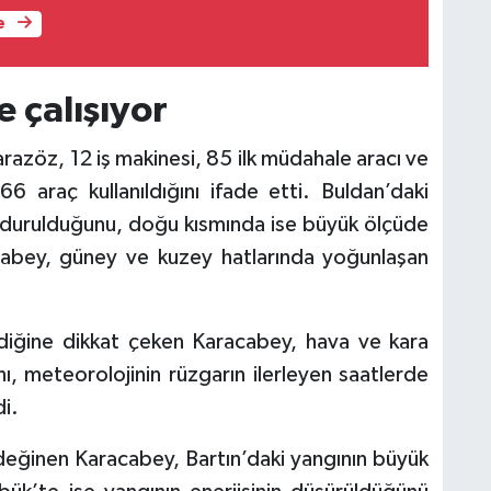
S
e
U
D
s
 çalışıyor
i
b
azöz, 12 iş makinesi, 85 ilk müdahale aracı ve
ö
 araç kullanıldığını ifade etti. Buldan’daki
urdurulduğunu, doğu kısmında ise büyük ölçüde
cabey, güney ve kuzey hatlarında yoğunlaşan
iğine dikkat çeken Karacabey, hava ve kara
ını, meteorolojinin rüzgarın ilerleyen saatlerde
i.
 değinen Karacabey, Bartın’daki yangının büyük