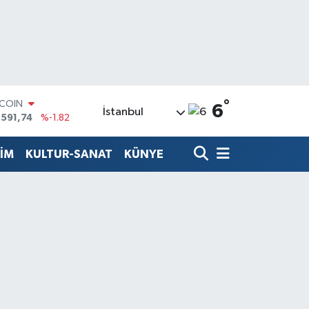
TCOIN
°
6
İstanbul
.591,74
%-1.82
LAR
,43620
%0.02
RO
TİM
KULTUR-SANAT
KÜNYE
,38690
%0.19
ERLİN
,60380
%0.18
ALTIN
62,09000
%0.19
ST100
.598,00
%0