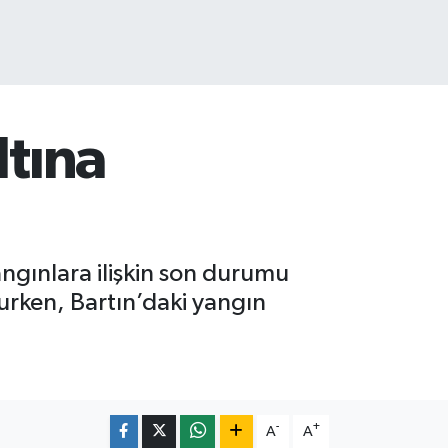
ltına
ngınlara ilişkin son durumu
lurken, Bartın’daki yangın
-
+
A
A