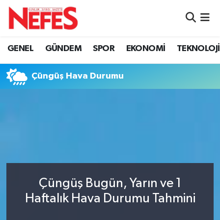
GÜNDEM
Nöbetçi Eczaneler
GENEL
GÜNDEM
SPOR
EKONOMİ
TEKNOLOJİ
Hava Durumu
Çüngüş Hava Durumu
Namaz Vakitleri
Trafik Durumu
Süper Lig Puan Durumu ve Fikstür
Tüm Manşetler
Çüngüş Bugün, Yarın ve 1
Son Dakika Haberleri
Haftalık Hava Durumu Tahmini
Haber Arşivi