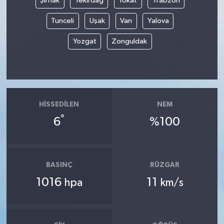
Şırnak
Tekirdağ
Tokat
Trabzon
Tunceli
Uşak
Van
Yalova
Yozgat
Zonguldak
HISSEDILEN
NEM
°
6
%100
BASINÇ
RÜZGAR
1016
11
hpa
km/s