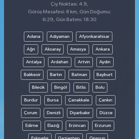
Çiy Noktası: 4.9,
Görüş Mesafesi: 8 km, Gün Doğumu:
6:29, Gün Batımı: 18:30
Adana
Adıyaman
Afyonkarahisar
Ağrı
Aksaray
Amasya
Ankara
Antalya
Ardahan
Artvin
Aydın
Balıkesir
Bartın
Batman
Bayburt
Bilecik
Bingöl
Bitlis
Bolu
Burdur
Bursa
Çanakkale
Çankırı
Çorum
Denizli
Diyarbakır
Düzce
Edirne
Elazığ
Erzincan
Erzurum
Eskişehir
Gaziantep
Giresun