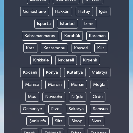
Gümüşhane
Hakkâri
Hatay
Iğdır
Isparta
İstanbul
İzmir
Kahramanmaraş
Karabük
Karaman
Kars
Kastamonu
Kayseri
Kilis
Kırıkkale
Kırklareli
Kırşehir
Kocaeli
Konya
Kütahya
Malatya
Manisa
Mardin
Mersin
Muğla
Muş
Nevşehir
Niğde
Ordu
Osmaniye
Rize
Sakarya
Samsun
Şanlıurfa
Siirt
Sinop
Sivas