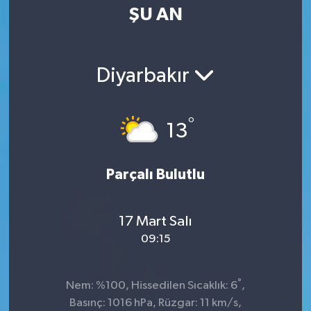
ŞU AN
Diyarbakır
°
13
Parçalı Bulutlu
17 Mart Salı
09:15
°
Nem: %100, Hissedilen Sıcaklık: 6
,
Basınç: 1016 hPa, Rüzgar: 11 km/s,