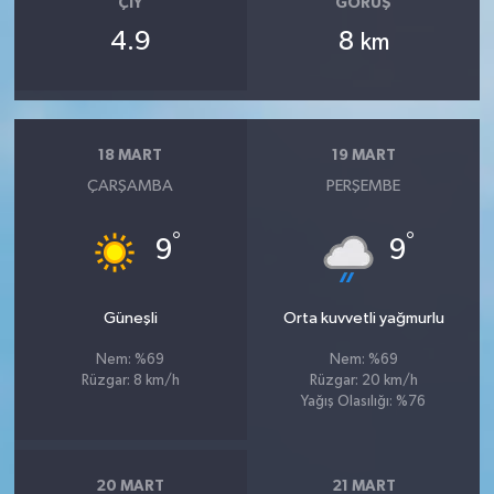
ÇIY
GÖRÜŞ
4.9
8
km
18 MART
19 MART
ÇARŞAMBA
PERŞEMBE
°
°
9
9
Güneşli
Orta kuvvetli yağmurlu
Nem: %69
Nem: %69
Rüzgar: 8 km/h
Rüzgar: 20 km/h
Yağış Olasılığı: %76
20 MART
21 MART