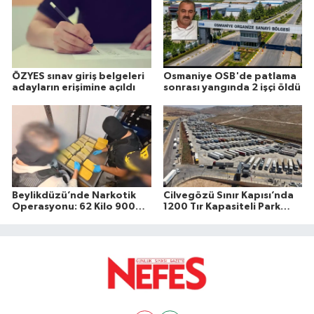
düzenlendiğini duyurdu.
ÖZYES sınav giriş belgeleri
Osmaniye OSB'de patlama
adayların erişimine açıldı
sonrası yangında 2 işçi öldü
Beylikdüzü’nde Narkotik
Cilvegözü Sınır Kapısı’nda
Operasyonu: 62 Kilo 900
1200 Tır Kapasiteli Park
Gram Uyuşturucu Ele
Hizmete Açıldı
Geçirildi