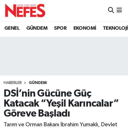
GÜNDEM
Nöbetçi Eczaneler
GENEL
GÜNDEM
SPOR
EKONOMİ
TEKNOLOJİ
Hava Durumu
Namaz Vakitleri
Trafik Durumu
Süper Lig Puan Durumu ve Fikstür
HABERLER
GÜNDEM
DSİ’nin Gücüne Güç
Tüm Manşetler
Katacak “Yeşil Karıncalar”
Son Dakika Haberleri
Göreve Başladı
Haber Arşivi
Tarım ve Orman Bakanı İbrahim Yumaklı, Devlet