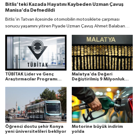
Bitlis’teki Kazada Hayatını Kaybeden Uzman Çavuş
Manisa’da Defnedildi
Bitlis’in Tatvan ilçesinde otomobilin motosiklete çarpması
sonucu yaşamını yitiren Piyade Uzman Çavuş Ahmet Balaban
(31), memleketi Manisa’da son yolculuğuna uğurlandı.
TÜBİTAK Lider ve Genç
Malatya’da Değeri
Araştırmacılar Programı
Değiştirilmiş 9 Milyonluk
Sonuçları Açıklandı
Altın Ele Geçirildi
Öğrenci dostu şehir Konya
Motorine büyük indirim
yeni üniversitelileri bekliyor
yolda