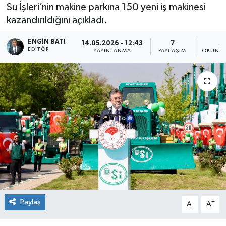
Su İşleri’nin makine parkına 150 yeni iş makinesi
kazandırıldığını açıkladı.
ENGIN BATI
14.05.2026 - 12:43
7
3
EDITÖR
YAYINLANMA
PAYLAŞIM
OKUNMA
Paylaş
-
+
A
A