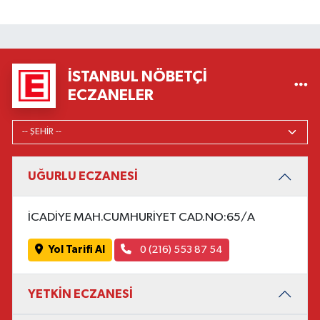
İSTANBUL NÖBETÇI
ECZANELER
UĞURLU ECZANESİ
İCADİYE MAH.CUMHURİYET CAD.NO:65/A
Yol Tarifi Al
0 (216) 553 87 54
YETKİN ECZANESİ