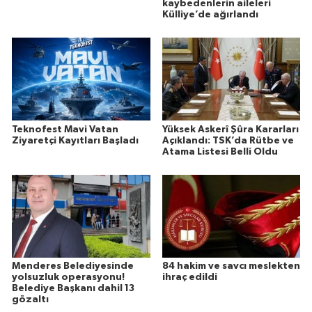
kaybedenlerin aileleri
Külliye’de ağırlandı
Teknofest Mavi Vatan
Yüksek Askerî Şûra Kararları
Ziyaretçi Kayıtları Başladı
Açıklandı: TSK’da Rütbe ve
Atama Listesi Belli Oldu
Menderes Belediyesinde
84 hakim ve savcı meslekten
yolsuzluk operasyonu!
ihraç edildi
Belediye Başkanı dahil 13
gözaltı