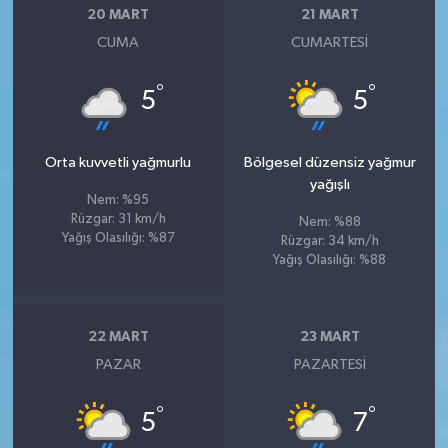
20 MART
21 MART
CUMA
CUMARTESI
°
°
5
5
Orta kuvvetli yağmurlu
Bölgesel düzensiz yağmur
yağışlı
Nem: %95
Rüzgar: 31 km/h
Nem: %88
Yağış Olasılığı: %87
Rüzgar: 34 km/h
Yağış Olasılığı: %88
22 MART
23 MART
PAZAR
PAZARTESI
°
°
5
7