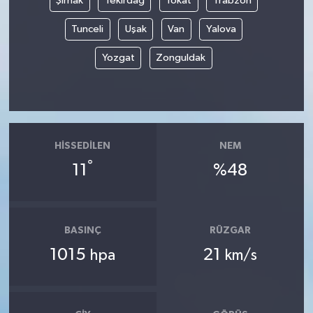
Şırnak
Tekirdağ
Tokat
Trabzon
Tunceli
Uşak
Van
Yalova
Yozgat
Zonguldak
HISSEDILEN
NEM
°
11
%48
BASINÇ
RÜZGAR
1015
21
hpa
km/s