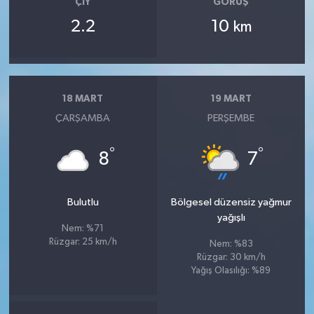
ÇIY
GÖRÜŞ
2.2
10
km
18 MART
19 MART
ÇARŞAMBA
PERŞEMBE
°
°
8
7
Bulutlu
Bölgesel düzensiz yağmur
yağışlı
Nem: %71
Rüzgar: 25 km/h
Nem: %83
Rüzgar: 30 km/h
Yağış Olasılığı: %89