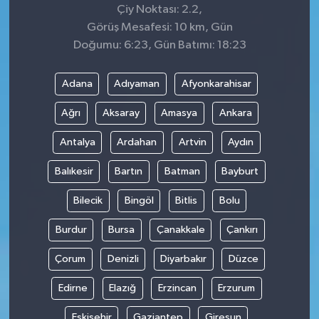
Çiy Noktası: 2.2,
Görüş Mesafesi: 10 km, Gün
Doğumu: 6:23, Gün Batımı: 18:23
Adana
Adıyaman
Afyonkarahisar
Ağrı
Aksaray
Amasya
Ankara
Antalya
Ardahan
Artvin
Aydın
Balıkesir
Bartın
Batman
Bayburt
Bilecik
Bingöl
Bitlis
Bolu
Burdur
Bursa
Çanakkale
Çankırı
Çorum
Denizli
Diyarbakır
Düzce
Edirne
Elazığ
Erzincan
Erzurum
Eskişehir
Gaziantep
Giresun