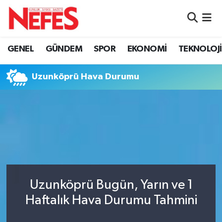
GÜNDEM
Nöbetçi Eczaneler
GENEL
GÜNDEM
SPOR
EKONOMİ
TEKNOLOJİ
Hava Durumu
Uzunköprü Hava Durumu
Namaz Vakitleri
Trafik Durumu
Süper Lig Puan Durumu ve Fikstür
Tüm Manşetler
Uzunköprü Bugün, Yarın ve 1
Son Dakika Haberleri
Haftalık Hava Durumu Tahmini
Haber Arşivi