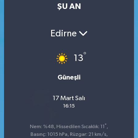
ŞU AN
Edirne
°
13
Güneşli
17 Mart Salı
16:15
°
Nem: %48, Hissedilen Sıcaklık: 11
,
Basınç: 1015 hPa, Rüzgar: 21 km/s,