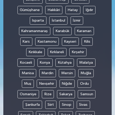
Gümüşhane
Hakkâri
Hatay
Iğdır
Isparta
İstanbul
İzmir
Kahramanmaraş
Karabük
Karaman
Kars
Kastamonu
Kayseri
Kilis
Kırıkkale
Kırklareli
Kırşehir
Kocaeli
Konya
Kütahya
Malatya
Manisa
Mardin
Mersin
Muğla
Muş
Nevşehir
Niğde
Ordu
Osmaniye
Rize
Sakarya
Samsun
Şanlıurfa
Siirt
Sinop
Sivas