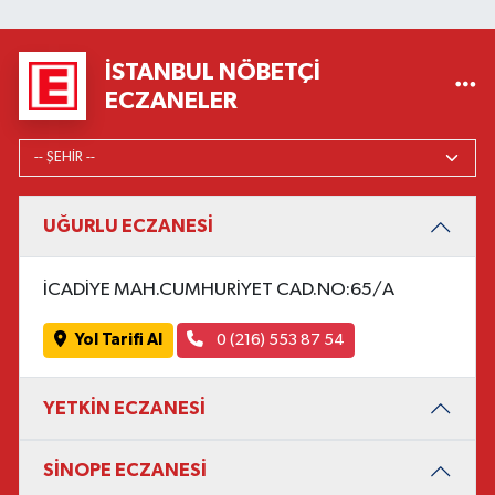
İSTANBUL NÖBETÇI
ECZANELER
UĞURLU ECZANESİ
İCADİYE MAH.CUMHURİYET CAD.NO:65/A
Yol Tarifi Al
0 (216) 553 87 54
YETKİN ECZANESİ
SİNOPE ECZANESİ