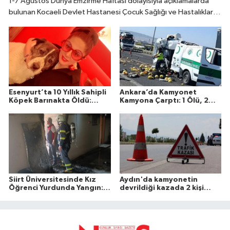
1-7 Ağustos Dünya Emzirme Haftası dolayısıyla açıklamalarda
bulunan Kocaeli Devlet Hastanesi Çocuk Sağlığı ve Hastalıkları
Uzmanı Fatıma Reyhan Demir, doğumdan sonraki ilk bir saat
içinde emzirmeye başlanmasının büyük önem taşıdığını belirtti.
Esenyurt’ta 10 Yıllık Sahipli
Ankara’da Kamyonet
Köpek Barınakta Öldü:
Kamyona Çarptı: 1 Ölü, 2
Aileden Otopsi ve
Yaralı
Soruşturma Talebi
Siirt Üniversitesinde Kız
Aydın'da kamyonetin
Öğrenci Yurdunda Yangın: 1
devrildiği kazada 2 kişi
Yaralı
öldü