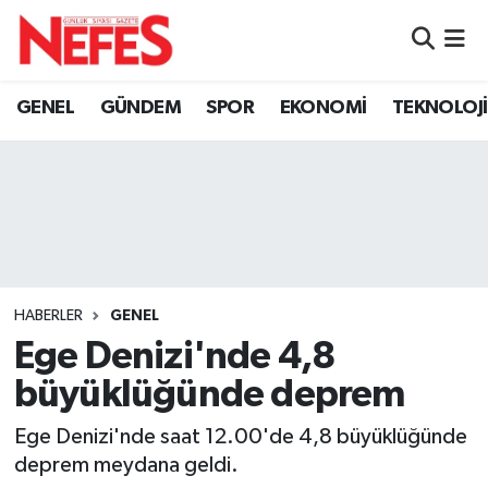
GÜNDEM
Nöbetçi Eczaneler
GENEL
GÜNDEM
SPOR
EKONOMİ
TEKNOLOJİ
Hava Durumu
Namaz Vakitleri
Trafik Durumu
Süper Lig Puan Durumu ve Fikstür
HABERLER
GENEL
Ege Denizi'nde 4,8
Tüm Manşetler
büyüklüğünde deprem
Son Dakika Haberleri
Ege Denizi'nde saat 12.00'de 4,8 büyüklüğünde
deprem meydana geldi.
Haber Arşivi