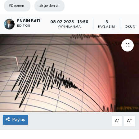
#Deprem
#Ege denizi
ENGIN BATI
08.02.2025 - 13:50
3
1
EDITÖR
YAYINLANMA
PAYLAŞIM
OKUNMA
Paylaş
-
+
A
A