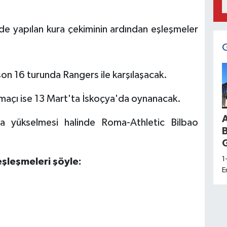
de yapılan kura çekiminin ardından eşleşmeler
on 16 turunda Rangers ile karşılaşacak.
 maçı ise 13 Mart'ta İskoçya'da oynanacak.
bına yükselmesi halinde Roma-Athletic Bilbao
G
1
eşleşmeleri şöyle:
E
d
a
K
H
S