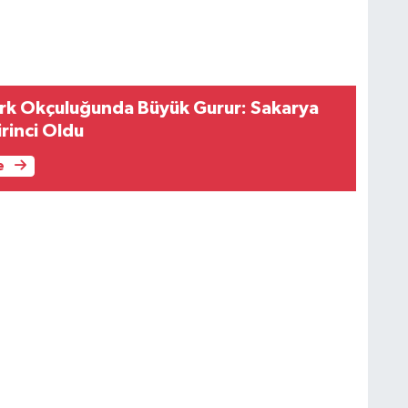
U
D
s
i
b
rk Okçuluğunda Büyük Gurur: Sakarya
ö
irinci Oldu
e