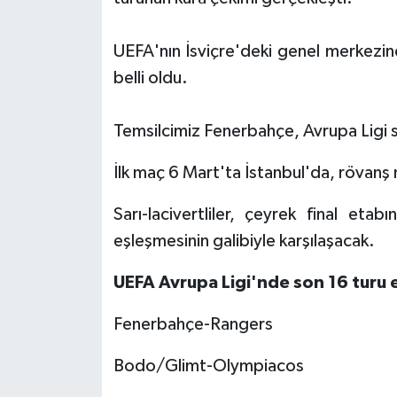
UEFA'nın İsviçre'deki genel merkezin
belli oldu.
Temsilcimiz Fenerbahçe, Avrupa Ligi s
İlk maç 6 Mart'ta İstanbul'da, rövanş
Sarı-lacivertliler, çeyrek final eta
eşleşmesinin galibiyle karşılaşacak.
UEFA Avrupa Ligi'nde son 16 turu 
Fenerbahçe-Rangers
Bodo/Glimt-Olympiacos