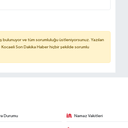
ş bulunuyor ve tüm sorumluluğu üstleniyorsunuz. Yazılan
 Kocaeli Son Dakika Haber hiçbir şekilde sorumlu
va Durumu
Namaz Vakitleri