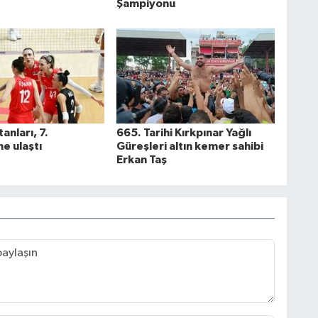
Şampiyonu
tanları, 7.
665. Tarihi Kırkpınar Yağlı
ne ulaştı
Güreşleri altın kemer sahibi
Erkan Taş