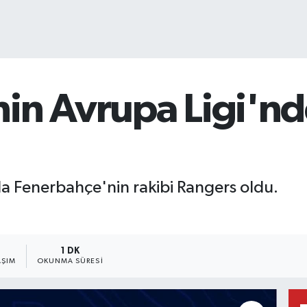
in Avrupa Ligi'nde
a Fenerbahçe'nin rakibi Rangers oldu.
1 DK
AŞIM
OKUNMA SÜRESI