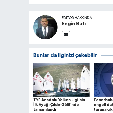
EDITÖR HAKKINDA
Engin Batı
Bunlar da ilginizi çekebilir
TYF Anadolu Yelken Ligi’nin
Fenerbahç
İlk Ayağı Çıldır Gölü’nde
engeli da
tamamlandı
turuna çık