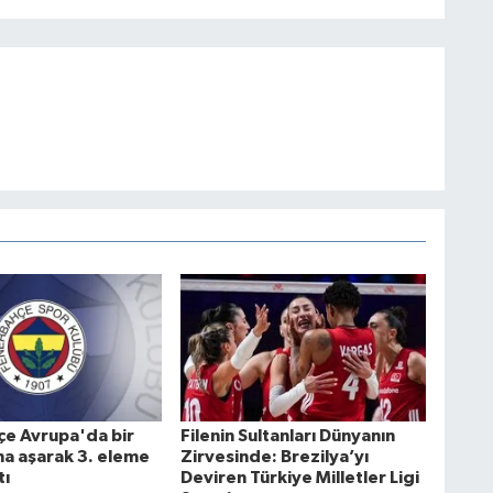
e Avrupa'da bir
Filenin Sultanları Dünyanın
ha aşarak 3. eleme
Zirvesinde: Brezilya’yı
tı
Deviren Türkiye Milletler Ligi