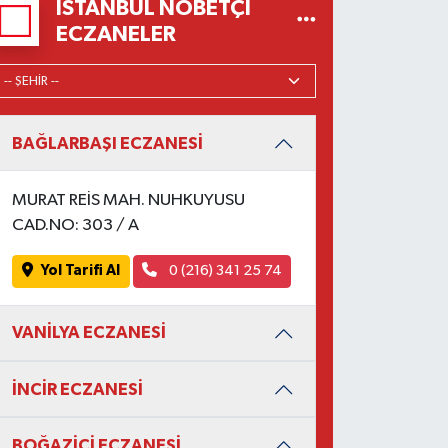
İSTANBUL NÖBETÇI
ECZANELER
BAĞLARBAŞI ECZANESİ
MURAT REİS MAH. NUHKUYUSU
CAD.NO: 303 / A
Yol Tarifi Al
0 (216) 341 25 74
VANİLYA ECZANESİ
İNCİR ECZANESİ
BOĞAZİÇİ ECZANESİ