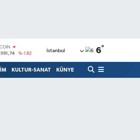
°
TCOIN
6
İstanbul
.591,74
%-1.82
LAR
,43620
%0.02
TİM
KULTUR-SANAT
KÜNYE
RO
,38690
%0.19
ERLİN
,60380
%0.18
ALTIN
62,09000
%0.19
ST100
.598,00
%0