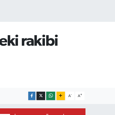
ki rakibi
-
+
A
A