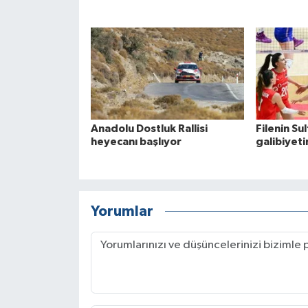
Anadolu Dostluk Rallisi
Filenin Sul
heyecanı başlıyor
galibiyeti
Yorumlar