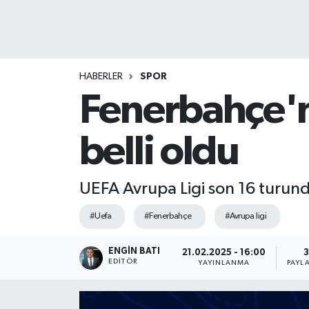
HABERLER
SPOR
Fenerbahçe'n
belli oldu
UEFA Avrupa Ligi son 16 turund
#Uefa
#Fenerbahçe
#Avrupa ligi
ENGIN BATI
21.02.2025 - 16:00
3
EDITÖR
YAYINLANMA
PAYL