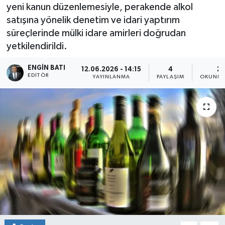
yeni kanun düzenlemesiyle, perakende alkol
satışına yönelik denetim ve idari yaptırım
süreçlerinde mülki idare amirleri doğrudan
yetkilendirildi.
ENGIN BATI
12.06.2026 - 14:15
4
2 
EDITÖR
YAYINLANMA
PAYLAŞIM
OKUNMA