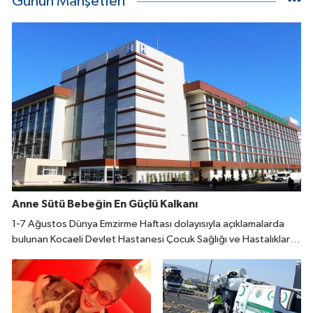
Günün Manşetleri
Anne Sütü Bebeğin En Güçlü Kalkanı
1-7 Ağustos Dünya Emzirme Haftası dolayısıyla açıklamalarda
bulunan Kocaeli Devlet Hastanesi Çocuk Sağlığı ve Hastalıkları
Uzmanı Fatıma Reyhan Demir, doğumdan sonraki ilk bir saat
içinde emzirmeye başlanmasının büyük önem taşıdığını belirtti.