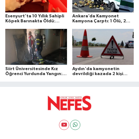
Esenyurt’ta 10 Yıllık Sahipli
Ankara’da Kamyonet
Köpek Barınakta Öldü:
Kamyona Çarptı: 1 Ölü, 2
Aileden Otopsi ve
Yaralı
Soruşturma Talebi
Siirt Üniversitesinde Kız
Aydın'da kamyonetin
Öğrenci Yurdunda Yangın: 1
devrildiği kazada 2 kişi
Yaralı
öldü