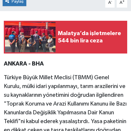
Paylaş
-
+
A
A
Malatya’da işletmelere
544 bin lira ceza
ANKARA - BHA
Türkiye Büyük Millet Meclisi (TBMM) Genel
Kurulu, mülki idari yapılanmayı, tarım arazilerini ve
su kaynaklarının yönetimini doğrudan ilgilendiren
"Toprak Koruma ve Arazi Kullanımı Kanunu ile Bazı
Kanunlarda Değişiklik Yapılmasına Dair Kanun
Teklifi"ni kabul ederek yasalaştırdı. Yasa paketinin
en dikkat çeken ve taşra teşkilatlarını doğrudan