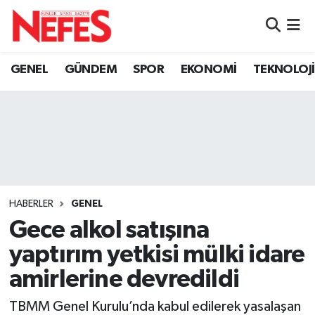
GÜNDEM
Nöbetçi Eczaneler
GENEL
GÜNDEM
SPOR
EKONOMİ
TEKNOLOJİ
Hava Durumu
Namaz Vakitleri
Trafik Durumu
Süper Lig Puan Durumu ve Fikstür
HABERLER
GENEL
Gece alkol satışına
Tüm Manşetler
yaptırım yetkisi mülki idare
Son Dakika Haberleri
amirlerine devredildi
Haber Arşivi
TBMM Genel Kurulu’nda kabul edilerek yasalaşan