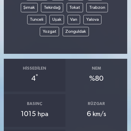
Şırnak
Tekirdağ
Tokat
Trabzon
Tunceli
Uşak
Van
Yalova
Yozgat
Zonguldak
HISSEDILEN
NEM
°
4
%80
BASINÇ
RÜZGAR
1015
6
hpa
km/s