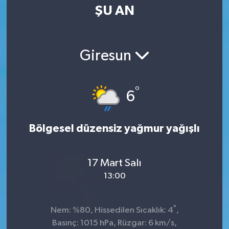
ŞU AN
Giresun
°
6
Bölgesel düzensiz yağmur yağışlı
17 Mart Salı
13:00
°
Nem: %80, Hissedilen Sıcaklık: 4
,
Basınç: 1015 hPa, Rüzgar: 6 km/s,