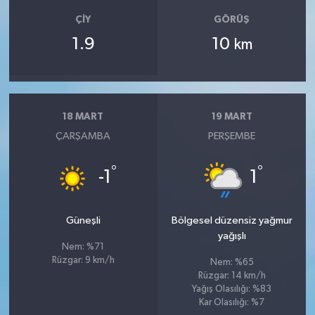
ÇIY
GÖRÜŞ
1.9
10
km
18 MART
19 MART
ÇARŞAMBA
PERŞEMBE
°
°
-1
1
Güneşli
Bölgesel düzensiz yağmur
yağışlı
Nem: %71
Rüzgar: 9 km/h
Nem: %65
Rüzgar: 14 km/h
Yağış Olasılığı: %83
Kar Olasılığı: %7