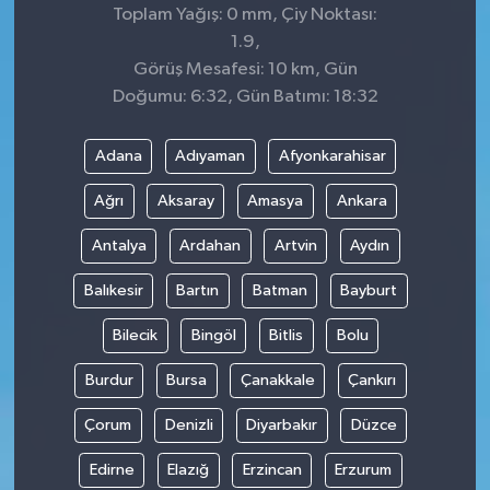
Toplam Yağış: 0 mm, Çiy Noktası:
1.9,
Görüş Mesafesi: 10 km, Gün
Doğumu: 6:32, Gün Batımı: 18:32
Adana
Adıyaman
Afyonkarahisar
Ağrı
Aksaray
Amasya
Ankara
Antalya
Ardahan
Artvin
Aydın
Balıkesir
Bartın
Batman
Bayburt
Bilecik
Bingöl
Bitlis
Bolu
Burdur
Bursa
Çanakkale
Çankırı
Çorum
Denizli
Diyarbakır
Düzce
Edirne
Elazığ
Erzincan
Erzurum