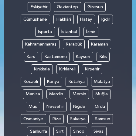
Eskişehir
Gaziantep
Giresun
Gümüşhane
Hakkâri
Hatay
Iğdır
Isparta
İstanbul
İzmir
Kahramanmaraş
Karabük
Karaman
Kars
Kastamonu
Kayseri
Kilis
Kırıkkale
Kırklareli
Kırşehir
Kocaeli
Konya
Kütahya
Malatya
Manisa
Mardin
Mersin
Muğla
Muş
Nevşehir
Niğde
Ordu
Osmaniye
Rize
Sakarya
Samsun
Şanlıurfa
Siirt
Sinop
Sivas