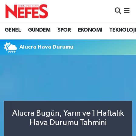
GÜNDEM
Nöbetçi Eczaneler
GENEL
GÜNDEM
SPOR
EKONOMİ
TEKNOLOJİ
Hava Durumu
Alucra Hava Durumu
Namaz Vakitleri
Trafik Durumu
Süper Lig Puan Durumu ve Fikstür
Tüm Manşetler
Alucra Bugün, Yarın ve 1 Haftalık
Son Dakika Haberleri
Hava Durumu Tahmini
Haber Arşivi