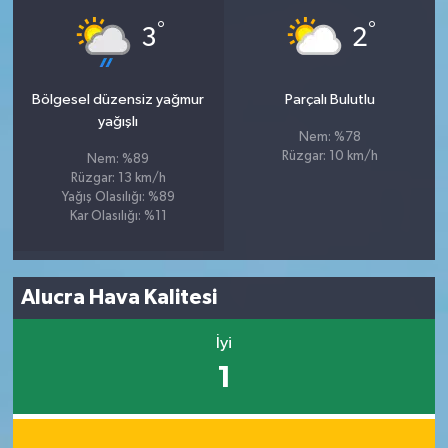
°
°
3
2
Bölgesel düzensiz yağmur
Parçalı Bulutlu
yağışlı
Nem: %78
Rüzgar: 10 km/h
Nem: %89
Rüzgar: 13 km/h
Yağış Olasılığı: %89
Kar Olasılığı: %11
Alucra Hava Kalitesi
İyi
1