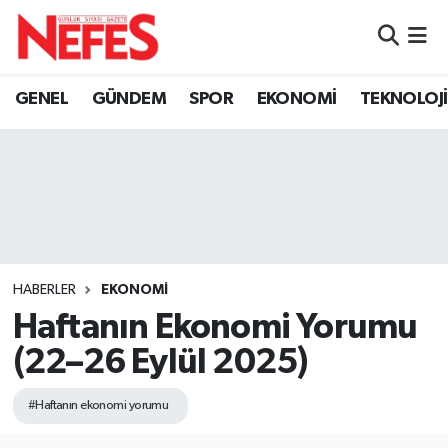
GÜNDEM
Nöbetçi Eczaneler
GENEL
GÜNDEM
SPOR
EKONOMİ
TEKNOLOJİ
Hava Durumu
Namaz Vakitleri
Trafik Durumu
Süper Lig Puan Durumu ve Fikstür
HABERLER
EKONOMİ
Haftanın Ekonomi Yorumu
Tüm Manşetler
(22–26 Eylül 2025)
Son Dakika Haberleri
#Haftanın ekonomi yorumu
Haber Arşivi