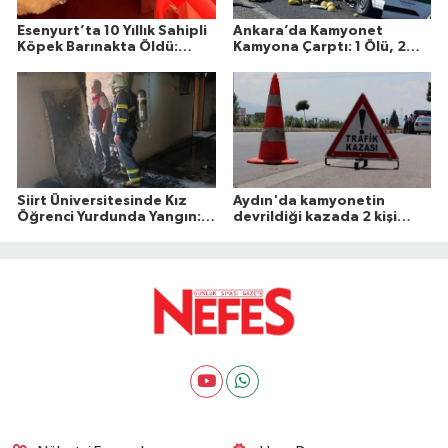
Esenyurt’ta 10 Yıllık Sahipli
Ankara’da Kamyonet
Köpek Barınakta Öldü:
Kamyona Çarptı: 1 Ölü, 2
Aileden Otopsi ve
Yaralı
Soruşturma Talebi
Siirt Üniversitesinde Kız
Aydın'da kamyonetin
Öğrenci Yurdunda Yangın: 1
devrildiği kazada 2 kişi
Yaralı
öldü