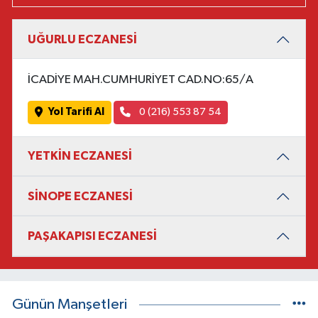
UĞURLU ECZANESİ
İCADİYE MAH.CUMHURİYET CAD.NO:65/A
Yol Tarifi Al
0 (216) 553 87 54
YETKİN ECZANESİ
SİNOPE ECZANESİ
PAŞAKAPISI ECZANESİ
Günün Manşetleri