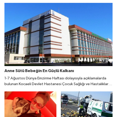
Anne Sütü Bebeğin En Güçlü Kalkanı
1-7 Ağustos Dünya Emzirme Haftası dolayısıyla açıklamalarda
bulunan Kocaeli Devlet Hastanesi Çocuk Sağlığı ve Hastalıkları
Uzmanı Fatıma Reyhan Demir, doğumdan sonraki ilk bir saat
içinde emzirmeye başlanmasının büyük önem taşıdığını belirtti.