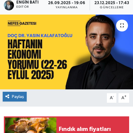
ENGIN BATI
26.09.2025 - 19:06
23.12.2025 - 17:43
EDITÖR
YAYINLANMA
GÜNCELLEME
Paylaş
-
+
A
A
Fındık alım fiyatları