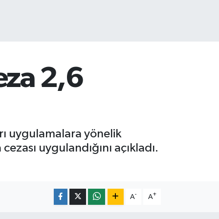
eza 2,6
ırı uygulamalara yönelik
 cezası uygulandığını açıkladı.
-
+
A
A