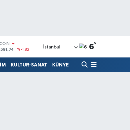
°
LAR
6
İstanbul
,43620
%0.02
RO
,38690
%0.19
TİM
KULTUR-SANAT
KÜNYE
ERLİN
,60380
%0.18
ALTIN
62,09000
%0.19
ST100
.598,00
%0
TCOIN
.591,74
%-1.82