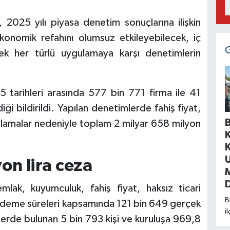
, 2025 yılı piyasa denetim sonuçlarına ilişkin
 ekonomik refahını olumsuz etkileyebilecek, iç
ecek her türlü uygulamaya karşı denetimlerin
tarihleri arasında 577 bin 771 firma ile 41
i bildirildi. Yapılan denetimlerde fahiş fiyat,
B
gulamalar nedeniyle toplam 2 milyar 658 milyon
on lira ceza
D
lak, kuyumculuk, fahiş fiyat, haksız ticari
B
ödeme süreleri kapsamında 121 bin 649 gerçek
i
iillerde bulunan 5 bin 793 kişi ve kuruluşa 969,8
m