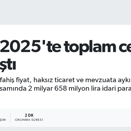
a 2025'te toplam c
ştı
fahiş fiyat, haksız ticaret ve mevzuata ayk
samında 2 milyar 658 milyon lira idari para
2 DK
ŞIM
OKUNMA SÜRESI