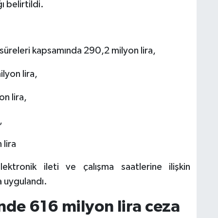
 belirtildi.
s
P
A
m
s
üreleri kapsamında 290,2 milyon lira,
u
lyon lira,
n lira,
,
lira
ektronik ileti ve çalışma saatlerine ilişkin
a uygulandı.
nde 616 milyon lira ceza