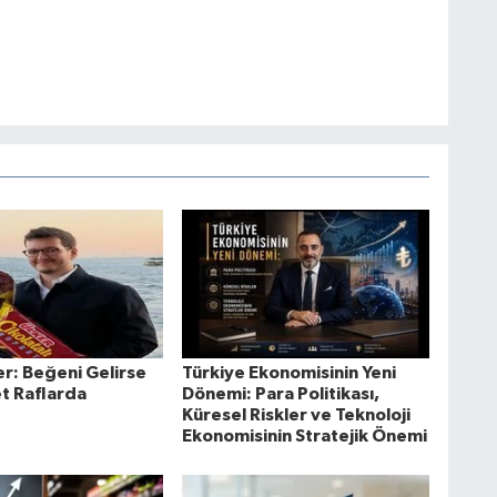
er: Beğeni Gelirse
Türkiye Ekonomisinin Yeni
t Raflarda
Dönemi: Para Politikası,
Küresel Riskler ve Teknoloji
Ekonomisinin Stratejik Önemi