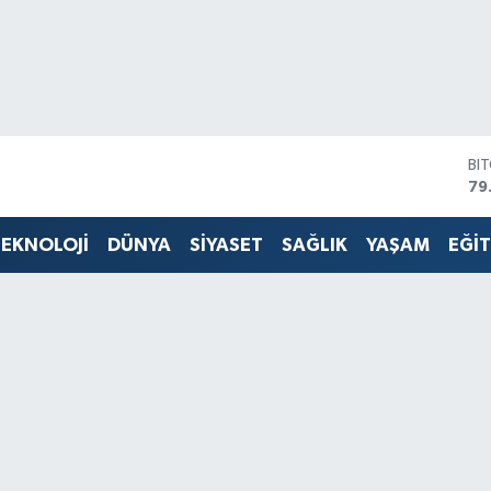
DO
45
EU
53
EKNOLOJİ
DÜNYA
SİYASET
SAĞLIK
YAŞAM
EĞİ
ST
61
G.
68
Bİ
14
BI
79