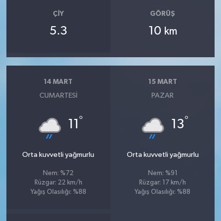
ÇIY
GÖRÜŞ
5.3
10
km
14 MART
15 MART
CUMARTESI
PAZAR
°
°
11
13
Orta kuvvetli yağmurlu
Orta kuvvetli yağmurlu
Nem: %72
Nem: %91
Rüzgar: 22 km/h
Rüzgar: 17 km/h
Yağış Olasılığı: %88
Yağış Olasılığı: %88