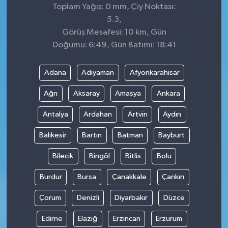
Toplam Yağış: 0 mm, Çiy Noktası:
5.3,
Görüş Mesafesi: 10 km, Gün
Doğumu: 6:49, Gün Batımı: 18:41
Adana
Adıyaman
Afyonkarahisar
Ağrı
Aksaray
Amasya
Ankara
Antalya
Ardahan
Artvin
Aydın
Balıkesir
Bartın
Batman
Bayburt
Bilecik
Bingöl
Bitlis
Bolu
Burdur
Bursa
Çanakkale
Çankırı
Çorum
Denizli
Diyarbakır
Düzce
Edirne
Elazığ
Erzincan
Erzurum