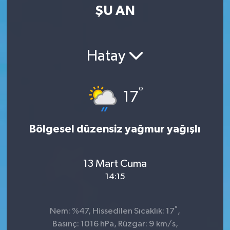
ŞU AN
Hatay
°
17
Bölgesel düzensiz yağmur yağışlı
13 Mart Cuma
14:15
°
Nem: %47, Hissedilen Sıcaklık: 17
,
Basınç: 1016 hPa, Rüzgar: 9 km/s,