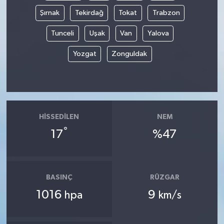
Şırnak
Tekirdağ
Tokat
Trabzon
Tunceli
Uşak
Van
Yalova
Yozgat
Zonguldak
HISSEDILEN
NEM
°
17
%47
BASINÇ
RÜZGAR
1016
9
hpa
km/s