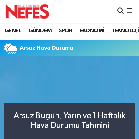
GÜNDEM
Nöbetçi Eczaneler
GENEL
GÜNDEM
SPOR
EKONOMİ
TEKNOLOJİ
Hava Durumu
Arsuz Hava Durumu
Namaz Vakitleri
Trafik Durumu
Süper Lig Puan Durumu ve Fikstür
Tüm Manşetler
Arsuz Bugün, Yarın ve 1 Haftalık
Son Dakika Haberleri
Hava Durumu Tahmini
Haber Arşivi