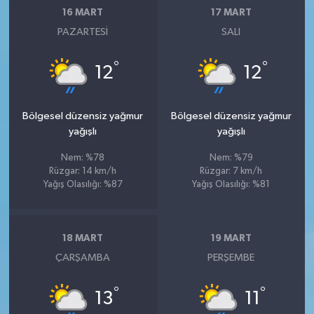
16 MART
17 MART
PAZARTESI
SALI
°
°
12
12
Bölgesel düzensiz yağmur
Bölgesel düzensiz yağmur
yağışlı
yağışlı
Nem: %78
Nem: %79
Rüzgar: 14 km/h
Rüzgar: 7 km/h
Yağış Olasılığı: %87
Yağış Olasılığı: %81
18 MART
19 MART
ÇARŞAMBA
PERŞEMBE
°
°
13
11