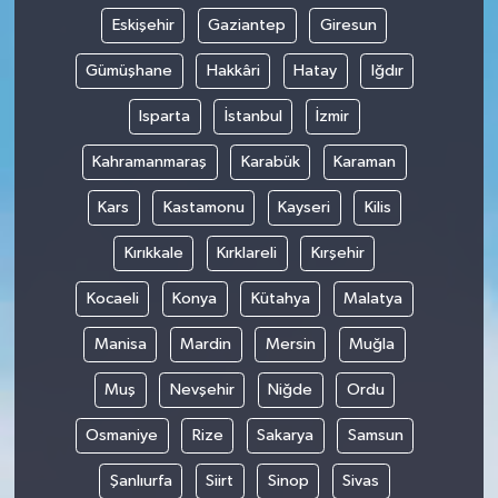
Eskişehir
Gaziantep
Giresun
Gümüşhane
Hakkâri
Hatay
Iğdır
Isparta
İstanbul
İzmir
Kahramanmaraş
Karabük
Karaman
Kars
Kastamonu
Kayseri
Kilis
Kırıkkale
Kırklareli
Kırşehir
Kocaeli
Konya
Kütahya
Malatya
Manisa
Mardin
Mersin
Muğla
Muş
Nevşehir
Niğde
Ordu
Osmaniye
Rize
Sakarya
Samsun
Şanlıurfa
Siirt
Sinop
Sivas