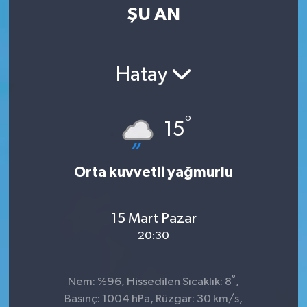
ŞU AN
Hatay
°
15
Orta kuvvetli yağmurlu
15 Mart Pazar
20:30
°
Nem: %96, Hissedilen Sıcaklık: 8
,
Basınç: 1004 hPa, Rüzgar: 30 km/s,