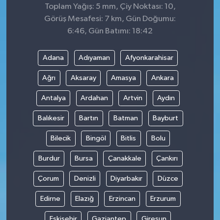
Toplam Yağış: 5 mm, Çiy Noktası: 10,
Görüş Mesafesi: 7 km, Gün Doğumu:
6:46, Gün Batımı: 18:42
Adana
Adıyaman
Afyonkarahisar
Ağrı
Aksaray
Amasya
Ankara
Antalya
Ardahan
Artvin
Aydın
Balıkesir
Bartın
Batman
Bayburt
Bilecik
Bingöl
Bitlis
Bolu
Burdur
Bursa
Çanakkale
Çankırı
Çorum
Denizli
Diyarbakır
Düzce
Edirne
Elazığ
Erzincan
Erzurum
Eskişehir
Gaziantep
Giresun