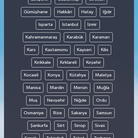
Gümüşhane
Hakkâri
Hatay
Iğdır
Isparta
İstanbul
İzmir
Kahramanmaraş
Karabük
Karaman
Kars
Kastamonu
Kayseri
Kilis
Kırıkkale
Kırklareli
Kırşehir
Kocaeli
Konya
Kütahya
Malatya
Manisa
Mardin
Mersin
Muğla
Muş
Nevşehir
Niğde
Ordu
Osmaniye
Rize
Sakarya
Samsun
Şanlıurfa
Siirt
Sinop
Sivas