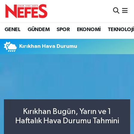
GÜNDEM
Nöbetçi Eczaneler
GENEL
GÜNDEM
SPOR
EKONOMİ
TEKNOLOJİ
Hava Durumu
Kırıkhan Hava Durumu
Namaz Vakitleri
Trafik Durumu
Süper Lig Puan Durumu ve Fikstür
Tüm Manşetler
Kırıkhan Bugün, Yarın ve 1
Son Dakika Haberleri
Haftalık Hava Durumu Tahmini
Haber Arşivi