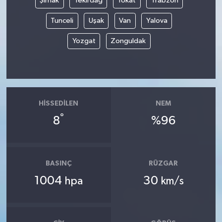
Şırnak
Tekirdağ
Tokat
Trabzon
Tunceli
Uşak
Van
Yalova
Yozgat
Zonguldak
HISSEDILEN
NEM
°
8
%96
BASINÇ
RÜZGAR
1004
30
hpa
km/s