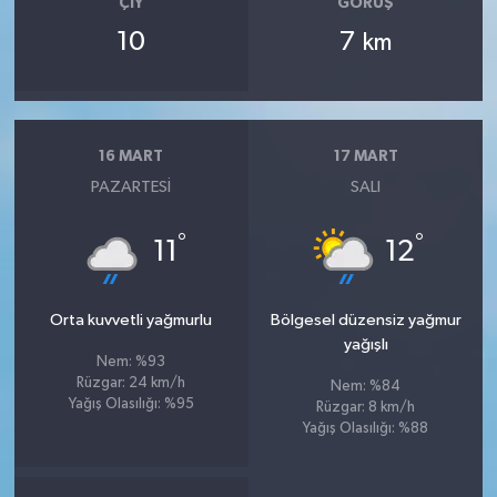
ÇIY
GÖRÜŞ
10
7
km
16 MART
17 MART
PAZARTESI
SALI
°
°
11
12
Orta kuvvetli yağmurlu
Bölgesel düzensiz yağmur
yağışlı
Nem: %93
Rüzgar: 24 km/h
Nem: %84
Yağış Olasılığı: %95
Rüzgar: 8 km/h
Yağış Olasılığı: %88