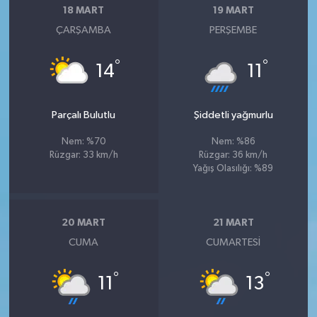
18 MART
19 MART
ÇARŞAMBA
PERŞEMBE
°
°
14
11
Parçalı Bulutlu
Şiddetli yağmurlu
Nem: %70
Nem: %86
Rüzgar: 33 km/h
Rüzgar: 36 km/h
Yağış Olasılığı: %89
20 MART
21 MART
CUMA
CUMARTESI
°
°
11
13