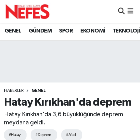
GÜNDEM
Nöbetçi Eczaneler
GENEL
GÜNDEM
SPOR
EKONOMİ
TEKNOLOJİ
Hava Durumu
Namaz Vakitleri
Trafik Durumu
Süper Lig Puan Durumu ve Fikstür
HABERLER
GENEL
Hatay Kırıkhan'da deprem
Tüm Manşetler
Hatay Kırıkhan'da 3,6 büyüklüğünde deprem
Son Dakika Haberleri
meydana geldi.
Haber Arşivi
#Hatay
#Deprem
#Afad