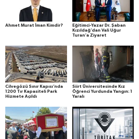
Ahmet Murat İman Kimdir?
Eğitimci-Yazar Dr. Şaban
Kızıldağ’dan Vali Uğur
Turan’a Ziyaret
Cilvegözü Sınır Kapısı’nda
Siirt Üniversitesinde Kız
1200 Tır Kapasiteli Park
Öğrenci Yurdunda Yangın: 1
Hizmete Açıldı
Yaralı