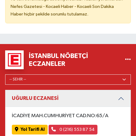
Nefes Gazetesi - Kocaeli Haber - Kocaeli Son Dakika
Haber hiçbir şekilde sorumlu tutulamaz.
İSTANBUL NÖBETÇI
ECZANELER
UĞURLU ECZANESİ
İCADİYE MAH.CUMHURİYET CAD.NO:65/A
Yol Tarifi Al
0 (216) 553 87 54