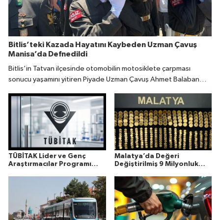
Bitlis’teki Kazada Hayatını Kaybeden Uzman Çavuş
Manisa’da Defnedildi
Bitlis’in Tatvan ilçesinde otomobilin motosiklete çarpması
sonucu yaşamını yitiren Piyade Uzman Çavuş Ahmet Balaban
(31), memleketi Manisa’da son yolculuğuna uğurlandı.
TÜBİTAK Lider ve Genç
Malatya’da Değeri
Araştırmacılar Programı
Değiştirilmiş 9 Milyonluk
Sonuçları Açıklandı
Altın Ele Geçirildi