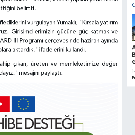
iğini belirtti.
lediklerini vurgulayan Yumaklı, "Kırsala yatırım
uz. Girişimcilerimizin gücüne güç katmak ve
IPARD III Programı çerçevesinde haziran ayında
ra aktardık." ifadelerini kullandı.
G
sahip çıkan, üreten ve memleketimize değer
1
dayız." mesajını paylaştı.
E
d
a
K
H
S
U
D
s