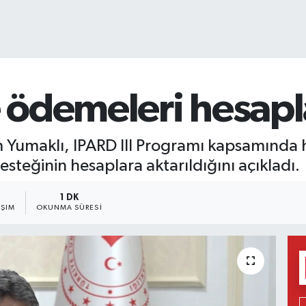
e ödemeleri hesap
Yumaklı, IPARD III Programı kapsamında ha
esteğinin hesaplara aktarıldığını açıkladı.
1 DK
AŞIM
OKUNMA SÜRESI