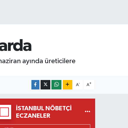
larda
ziran ayında üreticilere
-
+
A
A
İSTANBUL NÖBETÇI
ECZANELER