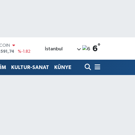
TCOIN
.591,74
%-1.82
°
6
LAR
İstanbul
,43620
%0.02
RO
,38690
%0.19
TİM
KULTUR-SANAT
KÜNYE
ERLİN
,60380
%0.18
ALTIN
62,09000
%0.19
ST100
.598,00
%0