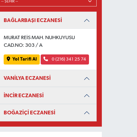
BAĞLARBAŞI ECZANESİ
MURAT REİS MAH. NUHKUYUSU
CAD.NO: 303 / A
Yol Tarifi Al
0 (216) 341 25 74
VANİLYA ECZANESİ
İNCİR ECZANESİ
BOĞAZİÇİ ECZANESİ