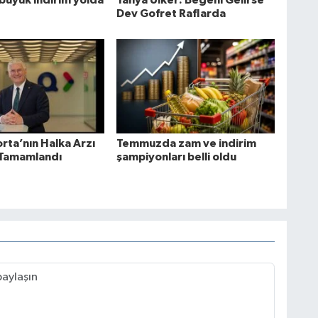
büyük indirim yolda
Yahya Ülker: Beğeni Gelirse
Dev Gofret Raflarda
rta’nın Halka Arzı
Temmuzda zam ve indirim
 Tamamlandı
şampiyonları belli oldu