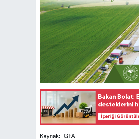
Bakan Bolat: 
desteklerini 
İçeriği Görüntül
Kaynak: İGFA