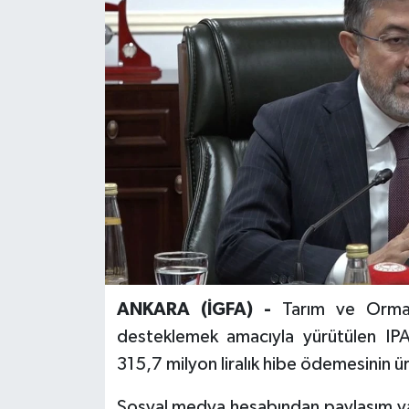
ANKARA (İGFA) -
Tarım ve Orman
desteklemek amacıyla yürütülen IP
315,7 milyon liralık hibe ödemesinin ür
Sosyal medya hesabından paylaşım yap