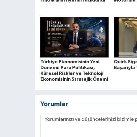
Fındık alım fiyatları açıklandı
Motorine 
Türkiye Ekonomisinin Yeni
Quick Sigo
Dönemi: Para Politikası,
Başarıyla
Küresel Riskler ve Teknoloji
Ekonomisinin Stratejik Önemi
Yorumlar