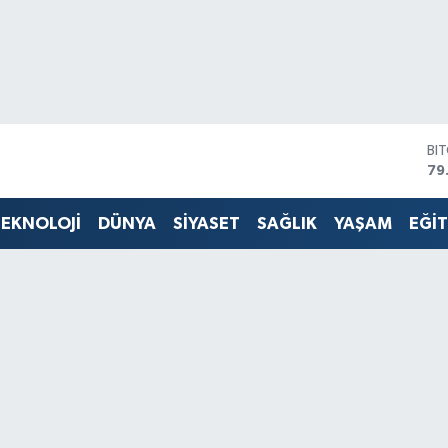
BI
79
DO
45
EU
53
EKNOLOJİ
DÜNYA
SİYASET
SAĞLIK
YAŞAM
EĞİ
ST
61
G.
68
Bİ
14