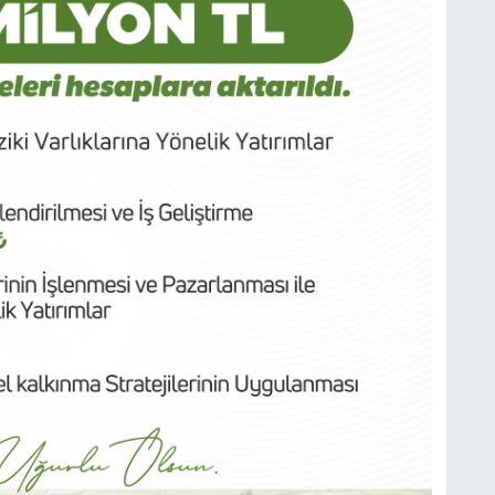
i
b
ö