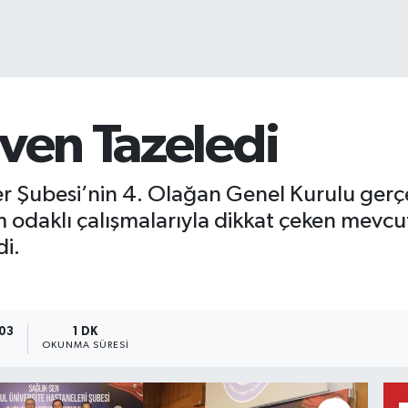
ven Tazeledi
er Şubesi’nin 4. Olağan Genel Kurulu gerçe
 odaklı çalışmalarıyla dikkat çeken mevcu
di.
:03
1 DK
OKUNMA SÜRESI