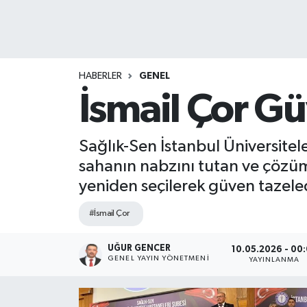
HABERLER
GENEL
İsmail Çor Gü
Sağlık-Sen İstanbul Üniversitel
sahanın nabzını tutan ve çözüm
yeniden seçilerek güven tazele
#İsmail Çor
UĞUR GENCER
10.05.2026 - 00
GENEL YAYIN YÖNETMENI
YAYINLANMA