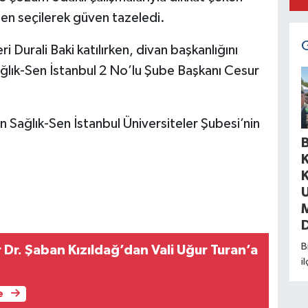
en seçilerek güven tazeledi.
 Durali Baki katılırken, divan başkanlığını
ağlık-Sen İstanbul 2 No’lu Şube Başkanı Cesur
n Sağlık-Sen İstanbul Üniversiteler Şubesi’nin
B
D
B
 Dr. Şaban Kızıldağ’dan Vali Uğur Turan’a
i
m
s
e
P