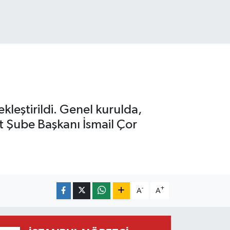
kleştirildi. Genel kurulda,
t Şube Başkanı İsmail Çor
-
+
A
A