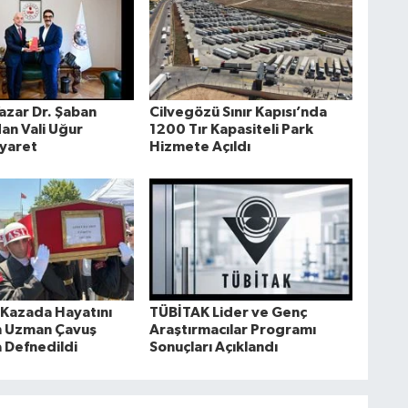
azar Dr. Şaban
Cilvegözü Sınır Kapısı’nda
an Vali Uğur
1200 Tır Kapasiteli Park
iyaret
Hizmete Açıldı
i Kazada Hayatını
TÜBİTAK Lider ve Genç
 Uzman Çavuş
Araştırmacılar Programı
 Defnedildi
Sonuçları Açıklandı