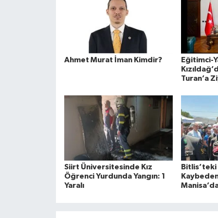
Ahmet Murat İman Kimdir?
Eğitimci-Y
Kızıldağ’d
Turan’a Z
Siirt Üniversitesinde Kız
Bitlis’tek
Öğrenci Yurdunda Yangın: 1
Kaybeden
Yaralı
Manisa’da