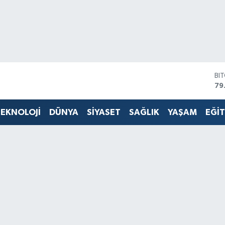
BI
79
DO
45
EKNOLOJİ
DÜNYA
SİYASET
SAĞLIK
YAŞAM
EĞİ
EU
53
ST
61
G.
68
Bİ
14