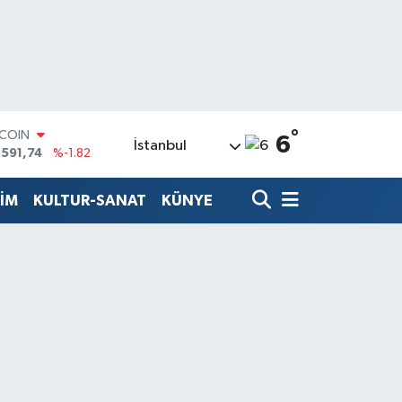
°
TCOIN
6
İstanbul
.591,74
%-1.82
LAR
,43620
%0.02
TİM
KULTUR-SANAT
KÜNYE
RO
,38690
%0.19
ERLİN
,60380
%0.18
ALTIN
62,09000
%0.19
ST100
.598,00
%0