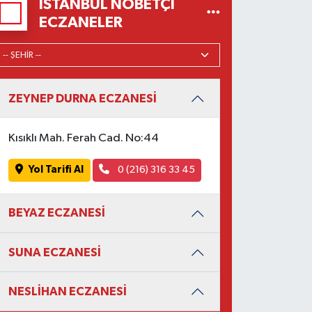
İSTANBUL NÖBETÇI
ECZANELER
ZEYNEP DURNA ECZANESİ
Kısıklı Mah. Ferah Cad. No:44
Yol Tarifi Al
0 (216) 316 33 45
BEYAZ ECZANESİ
SUNA ECZANESİ
NESLİHAN ECZANESİ