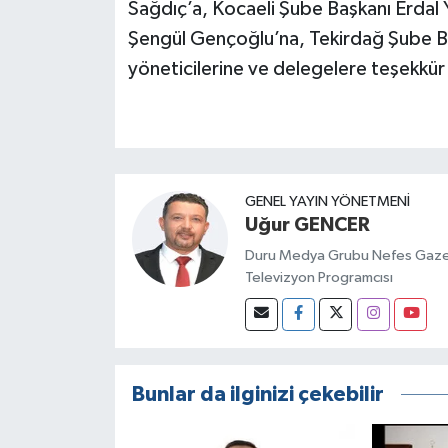
Sağdıç’a, Kocaeli Şube Başkanı Erdal Y
Şengül Gençoğlu’na, Tekirdağ Şube Ba
yöneticilerine ve delegelere teşekkür 
GENEL YAYIN YÖNETMENI
Uğur GENCER
Duru Medya Grubu Nefes Gazet
Televizyon Programcısı
Bunlar da ilginizi çekebilir