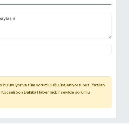
ş bulunuyor ve tüm sorumluluğu üstleniyorsunuz. Yazılan
 Kocaeli Son Dakika Haber hiçbir şekilde sorumlu