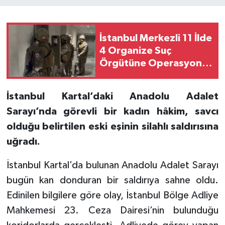
İstanbul Merkezli 11 İlde
4 Organize Suç
Örgütüne Operasyon:
51 Şüpheli Yakalandı
İstanbul Kartal’daki Anadolu Adalet
Sarayı’nda görevli bir kadın hâkim, savcı
olduğu belirtilen eski eşinin silahlı saldırısına
uğradı.
İstanbul Kartal’da bulunan Anadolu Adalet Sarayı
bugün kan donduran bir saldırıya sahne oldu.
Edinilen bilgilere göre olay, İstanbul Bölge Adliye
Mahkemesi 23. Ceza Dairesi’nin bulunduğu