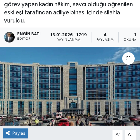
görev yapan kadın hâkim, savcı olduğu öğrenilen
eski eşi tarafından adliye binası içinde silahla
vuruldu.
ENGIN BATI
13.01.2026 - 17:19
4
1 
EDITÖR
YAYINLANMA
PAYLAŞIM
OKUNMA 
Paylaş
-
+
A
A