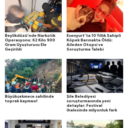
Beylikdüzü’nde Narkotik
Esenyurt’ta 10 Yıllık Sahipli
Operasyonu: 62 Kilo 900
Köpek Barınakta Öldü:
Gram Uyuşturucu Ele
Aileden Otopsi ve
Geçirildi
Soruşturma Talebi
Büyükçekmece sahilinde
Şile Belediyesi
toprak kayması!
soruşturmasında yeni
detaylar: Festival
ihalesinde milyonluk fark