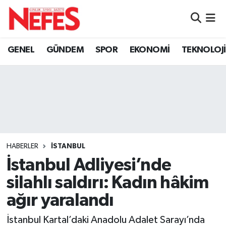
GÜNDEM
Nöbetçi Eczaneler
GENEL
GÜNDEM
SPOR
EKONOMİ
TEKNOLOJİ
Hava Durumu
Namaz Vakitleri
Trafik Durumu
Süper Lig Puan Durumu ve Fikstür
HABERLER
İSTANBUL
İstanbul Adliyesi’nde
Tüm Manşetler
silahlı saldırı: Kadın hâkim
Son Dakika Haberleri
ağır yaralandı
Haber Arşivi
İstanbul Kartal’daki Anadolu Adalet Sarayı’nda