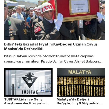
Bitlis’teki Kazada Hayatını Kaybeden Uzman Çavuş
Manisa’da Defnedildi
Bitlis’in Tatvan ilçesinde otomobilin motosiklete çarpması
sonucu yaşamını yitiren Piyade Uzman Çavuş Ahmet Balaban
(31), memleketi Manisa’da son yolculuğuna uğurlandı.
TÜBİTAK Lider ve Genç
Malatya’da Değeri
Araştırmacılar Programı
Değiştirilmiş 9 Milyonluk
Sonuçları Açıklandı
Altın Ele Geçirildi