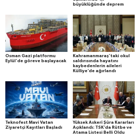
büyüklüğünde deprem
Osman Gazi platformu
Kahramanmaraş’taki okul
Eylül'de göreve başlayacak
saldırısında hayatını
kaybedenlerin aileleri
Külliye’de ağırlandı
Teknofest Mavi Vatan
Yüksek Askerî Şûra Kararları
Ziyaretçi Kayıtları Başladı
Açıklandı: TSK’da Rütbe ve
Atama Listesi Belli Oldu