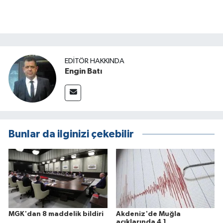
EDITÖR HAKKINDA
Engin Batı
Bunlar da ilginizi çekebilir
MGK'dan 8 maddelik bildiri
Akdeniz'de Muğla
açıklarında 4,1