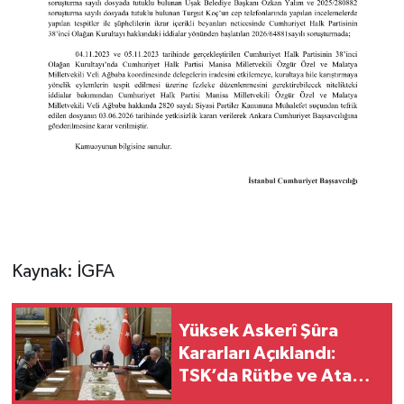
Kaynak: İGFA
Yüksek Askerî Şûra
Kararları Açıklandı:
TSK’da Rütbe ve Atama
Listesi Belli Oldu