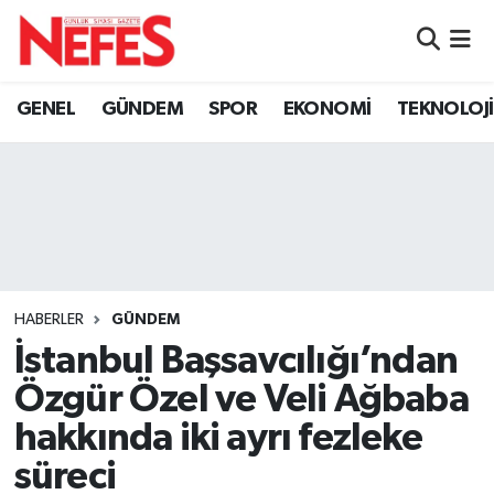
GÜNDEM
Nöbetçi Eczaneler
GENEL
GÜNDEM
SPOR
EKONOMİ
TEKNOLOJİ
Hava Durumu
Namaz Vakitleri
Trafik Durumu
Süper Lig Puan Durumu ve Fikstür
HABERLER
GÜNDEM
İstanbul Başsavcılığı’ndan
Tüm Manşetler
Özgür Özel ve Veli Ağbaba
Son Dakika Haberleri
hakkında iki ayrı fezleke
süreci
Haber Arşivi