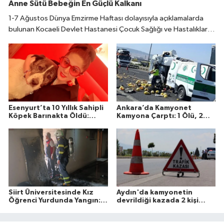
Anne Sütü Bebeğin En Güçlü Kalkanı
1-7 Ağustos Dünya Emzirme Haftası dolayısıyla açıklamalarda
bulunan Kocaeli Devlet Hastanesi Çocuk Sağlığı ve Hastalıkları
Uzmanı Fatıma Reyhan Demir, doğumdan sonraki ilk bir saat
içinde emzirmeye başlanmasının büyük önem taşıdığını belirtti.
Esenyurt’ta 10 Yıllık Sahipli
Ankara’da Kamyonet
Köpek Barınakta Öldü:
Kamyona Çarptı: 1 Ölü, 2
Aileden Otopsi ve
Yaralı
Soruşturma Talebi
Siirt Üniversitesinde Kız
Aydın'da kamyonetin
Öğrenci Yurdunda Yangın: 1
devrildiği kazada 2 kişi
Yaralı
öldü