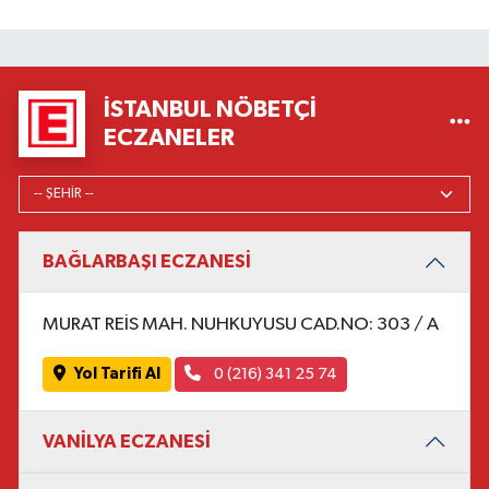
İSTANBUL NÖBETÇI
ECZANELER
BAĞLARBAŞI ECZANESİ
MURAT REİS MAH. NUHKUYUSU CAD.NO: 303 / A
Yol Tarifi Al
0 (216) 341 25 74
VANİLYA ECZANESİ