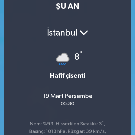
ŞU AN
İstanbul
°
8
Hafif çisenti
19 Mart Perşembe
05:30
°
Nem: %93, Hissedilen Sıcaklık: 3
,
Basınç: 1013 hPa, Rüzgar: 39 km/s,