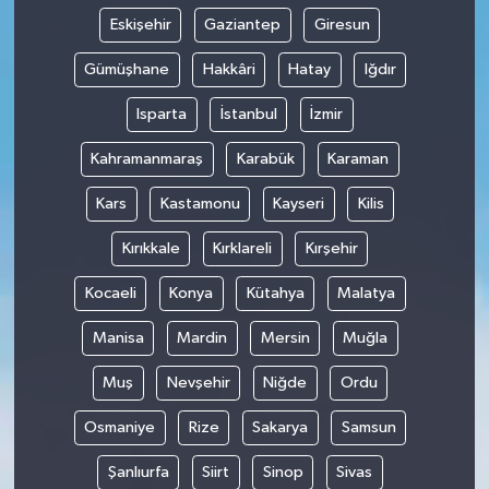
Eskişehir
Gaziantep
Giresun
Gümüşhane
Hakkâri
Hatay
Iğdır
Isparta
İstanbul
İzmir
Kahramanmaraş
Karabük
Karaman
Kars
Kastamonu
Kayseri
Kilis
Kırıkkale
Kırklareli
Kırşehir
Kocaeli
Konya
Kütahya
Malatya
Manisa
Mardin
Mersin
Muğla
Muş
Nevşehir
Niğde
Ordu
Osmaniye
Rize
Sakarya
Samsun
Şanlıurfa
Siirt
Sinop
Sivas