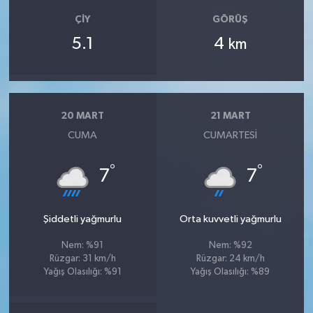
ÇIY
GÖRÜŞ
5.1
4
km
20 MART
21 MART
CUMA
CUMARTESI
°
°
7
7
Şiddetli yağmurlu
Orta kuvvetli yağmurlu
Nem: %91
Nem: %92
Rüzgar: 31 km/h
Rüzgar: 24 km/h
Yağış Olasılığı: %91
Yağış Olasılığı: %89