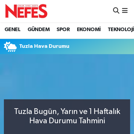
GÜNDEM
Nöbetçi Eczaneler
GENEL
GÜNDEM
SPOR
EKONOMİ
TEKNOLOJİ
Hava Durumu
Tuzla Hava Durumu
Namaz Vakitleri
Trafik Durumu
Süper Lig Puan Durumu ve Fikstür
Tüm Manşetler
Tuzla Bugün, Yarın ve 1 Haftalık
Son Dakika Haberleri
Hava Durumu Tahmini
Haber Arşivi