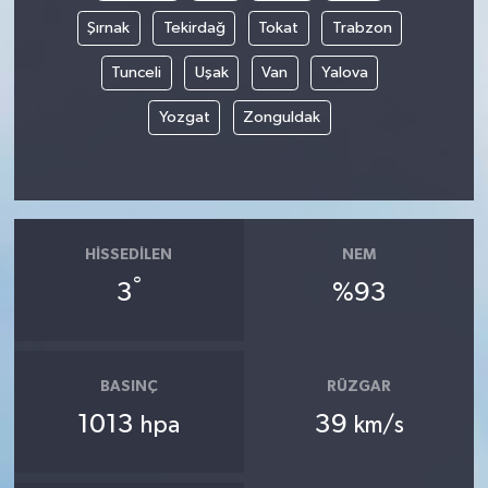
Şırnak
Tekirdağ
Tokat
Trabzon
Tunceli
Uşak
Van
Yalova
Yozgat
Zonguldak
HISSEDILEN
NEM
°
3
%93
BASINÇ
RÜZGAR
1013
39
hpa
km/s