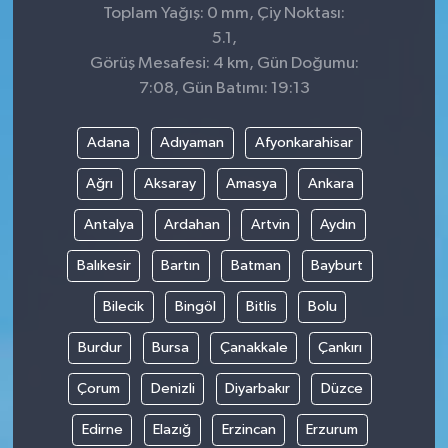
Toplam Yağış: 0 mm, Çiy Noktası:
5.1,
Görüş Mesafesi: 4 km, Gün Doğumu:
7:08, Gün Batımı: 19:13
Adana
Adıyaman
Afyonkarahisar
Ağrı
Aksaray
Amasya
Ankara
Antalya
Ardahan
Artvin
Aydın
Balıkesir
Bartın
Batman
Bayburt
Bilecik
Bingöl
Bitlis
Bolu
Burdur
Bursa
Çanakkale
Çankırı
Çorum
Denizli
Diyarbakır
Düzce
Edirne
Elazığ
Erzincan
Erzurum