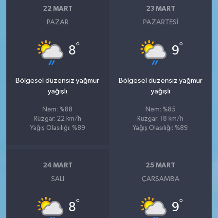
22 MART
23 MART
PAZAR
PAZARTESI
°
°
8
9
Bölgesel düzensiz yağmur
Bölgesel düzensiz yağmur
yağışlı
yağışlı
Nem: %88
Nem: %85
Rüzgar: 22 km/h
Rüzgar: 18 km/h
Yağış Olasılığı: %89
Yağış Olasılığı: %89
24 MART
25 MART
SALI
ÇARŞAMBA
°
°
8
9