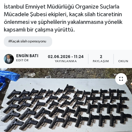
İstanbul Emniyet Müdürlüğü Organize Suçlarla
Mücadele Şubesi ekipleri, kaçak silah ticaretinin
önlenmesi ve şüphelilerin yakalanmasına yönelik
kapsamlı bir çalışma yürüttü.
#Kaçak silah operasyonu
ENGIN BATI
02.06.2026 - 11:24
2
1
EDITÖR
YAYINLANMA
PAYLAŞIM
OKUNMA