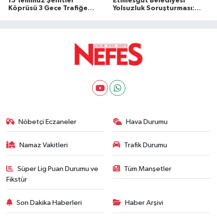
15 Temmuz Şehitler
Etimesgut Belediyesi
Köprüsü 3 Gece Trafiğe
Yolsuzluk Soruşturması:
Kapatılıyor: İşte Alternatif
Erdal Beşikçioğlu
Güzergahlar
Tutuklandı
Nöbetçi Eczaneler
Hava Durumu
Namaz Vakitleri
Trafik Durumu
Süper Lig Puan Durumu ve
Tüm Manşetler
Fikstür
Son Dakika Haberleri
Haber Arşivi