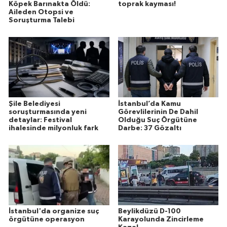
Köpek Barınakta Öldü:
toprak kayması!
Aileden Otopsi ve
Soruşturma Talebi
Şile Belediyesi
İstanbul’da Kamu
soruşturmasında yeni
Görevlilerinin De Dahil
detaylar: Festival
Olduğu Suç Örgütüne
ihalesinde milyonluk fark
Darbe: 37 Gözaltı
İstanbul'da organize suç
Beylikdüzü D-100
örgütüne operasyon
Karayolunda Zincirleme