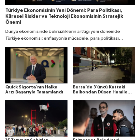
Türkiye Ekonomisinin Yeni Dönemi: Para Politikası,
Küresel Riskler ve Teknoloji Ekonomisinin Stratejik
Önemi
Dünya ekonomisinde belirsizliklerin arttığı yeni dönemde
Türkiye ekonomisi; enflasyonla mücadele, para politikası
dengesi, küresel ticaret dönüşümü ve dijital teknoloji yatırımları
ekseninde kritik bir süreçten geçiyor.
Quick Sigorta’nın Halka
Bursa’da 3’üncü Kattaki
Arzı Başarıyla Tamamlandı
Balkondan Düşen Hamile
Kadın Hayatını Kaybetti