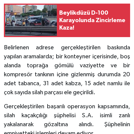
Beylikdüzü D-100
Karayolunda Zincirleme
Kaza!
Belirlenen adrese gerçekleştirilen baskında
yapılan aramalarda; bir konteyner içerisinde, boş
alanda toprağa gömülü vaziyette ve bir
kompresör tankının içine gizlenmiş durumda 20
adet tabanca, 31 adet kabza, 15 adet namlu ile
çok sayıda silah parçası ele geçirildi.
Gerçekleştirilen başarılı operasyon kapsamında,
silah kaçakçılığı şüphelisi S.A. isimli zanlı
yakalanarak gözaltına alındı. Şüphelinin
emniyetteki işlemleri devam ediyor.