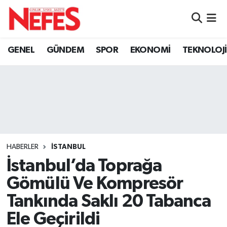
GÜNDEM
Nöbetçi Eczaneler
GENEL
GÜNDEM
SPOR
EKONOMİ
TEKNOLOJİ
Hava Durumu
Namaz Vakitleri
Trafik Durumu
Süper Lig Puan Durumu ve Fikstür
HABERLER
İSTANBUL
İstanbul’da Toprağa
Tüm Manşetler
Gömülü Ve Kompresör
Son Dakika Haberleri
Tankında Saklı 20 Tabanca
Ele Geçirildi
Haber Arşivi